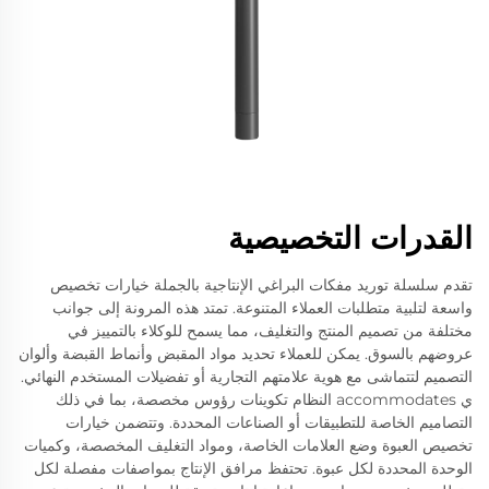
القدرات التخصيصية
تقدم سلسلة توريد مفكات البراغي الإنتاجية بالجملة خيارات تخصيص
واسعة لتلبية متطلبات العملاء المتنوعة. تمتد هذه المرونة إلى جوانب
مختلفة من تصميم المنتج والتغليف، مما يسمح للوكلاء بالتمييز في
عروضهم بالسوق. يمكن للعملاء تحديد مواد المقبض وأنماط القبضة وألوان
التصميم لتتماشى مع هوية علامتهم التجارية أو تفضيلات المستخدم النهائي.
ي accommodates النظام تكوينات رؤوس مخصصة، بما في ذلك
التصاميم الخاصة للتطبيقات أو الصناعات المحددة. وتتضمن خيارات
تخصيص العبوة وضع العلامات الخاصة، ومواد التغليف المخصصة، وكميات
الوحدة المحددة لكل عبوة. تحتفظ مرافق الإنتاج بمواصفات مفصلة لكل