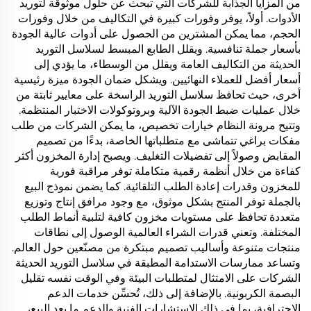
من المزايا الجذابة للشركات التي تبحث عن حلول موثوقة لتوريد
الأدوات. أولاً، يوفر وفورات كبيرة في التكاليف من خلال وفورات
الحجم، مما يمكن المشترين من الحصول على أدوات عالية الجودة
بأسعار جملة تنافسية. ويقلل الطابع المبسط لسلاسل التوريد
الحديثة من التكاليف العامة ويقلل من الوسطاء، ما يؤدي إلى
أسعار أفضل للعملاء النهائيين. ويشكل ضمان الجودة ميزة رئيسية
أخرى، حيث تحافظ سلاسل التوريد الراسخة على معايير ثابتة من
خلال عمليات ضبط الجودة الآلية وبروتوكولات الاختبار المنتظمة.
وتتيح مرونة النظام خيارات تخصيص، ما يمكن الشركات من طلب
مفكات براغي تتماشى مع متطلباتها الخاصة، بدءًا من تصميم
المقابض وصولاً إلى تفضيلات التغليف. ويصبح إدارة المخزون أكثر
كفاءة من خلال أنظمة رقمية متكاملة توفر مراقبة فورية
للمخزون وقدرات إعادة الطلب التلقائية. كما يضمن نموذج البيع
بالجملة توفر المنتج بشكل موثوق، مع وجود مرافق إنتاج وتوزيع
متعددة تحافظ على مستويات مخزون كافية لتلبية أنماط الطلب
المختلفة. وتعني قدرات الشراء العالمية الوصول إلى نطاقات
منتجات متنوعة وأساليب تصميم مبتكرة من مصنّعين حول العالم.
وتساعد ممارسات الاستدامة المطبقة في سلاسل التوريد الحديثة
الشركات على الامتثال لمتطلبات البيئة وفي الوقت نفسه تقليل
البصمة الكربونية. بالإضافة إلى ذلك، تُحسِّن خدمات الدعم
الاحترافية، بما في ذلك الاستشارات الفنية والدعم ما بعد البيع،