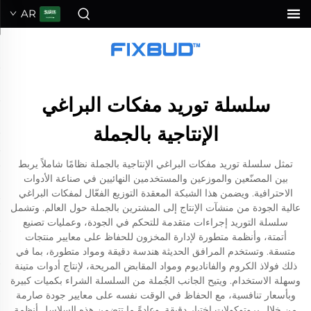
AR
سلسلة توريد مفكات البراغي
الإنتاجية بالجملة
تمثل سلسلة توريد مفكات البراغي الإنتاجية بالجملة نظامًا شاملاً يربط
بين المصنّعين والموزعين والمستخدمين النهائيين في صناعة الأدوات
الاحترافية. ويضمن هذا الشبكة المعقدة التوزيع الفعّال لمفكات البراغي
عالية الجودة من منشآت الإنتاج إلى المشترين بالجملة حول العالم. وتشمل
سلسلة التوريد إجراءات متقدمة للتحكم في الجودة، وعمليات تصنيع
أتمتة، وأنظمة متطورة لإدارة المخزون للحفاظ على معايير منتجات
متسقة. وتستخدم المرافق الحديثة هندسة دقيقة ومواد متطورة، بما في
ذلك فولاذ الكروم والفاناديوم ومواد المقابض المريحة، لإنتاج أدوات متينة
وسهلة الاستخدام. ويتيح الجانب الجُملة من السلسلة الشراء بكميات كبيرة
وبأسعار تنافسية، مع الحفاظ في الوقت نفسه على معايير جودة صارمة
من خلال بروتوكولات اختبار دقيقة. وعادةً ما تتضمن هذه السلاسل أنظمة