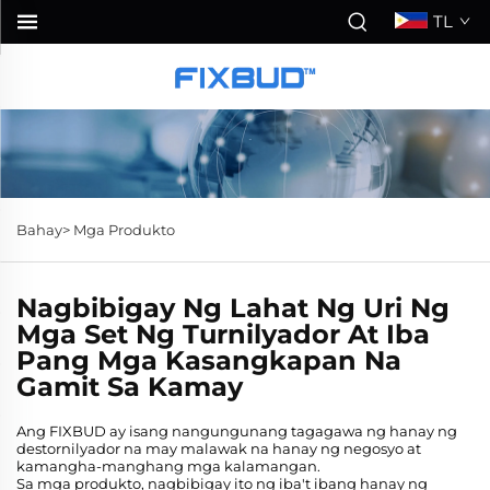
TL
Bahay>
Mga Produkto
Nagbibigay Ng Lahat Ng Uri Ng
Mga Set Ng Turnilyador At Iba
Pang Mga Kasangkapan Na
Gamit Sa Kamay
Ang FIXBUD ay isang nangungunang tagagawa ng hanay ng
destornilyador na may malawak na hanay ng negosyo at
kamangha-manghang mga kalamangan.
Sa mga produkto, nagbibigay ito ng iba't ibang hanay ng