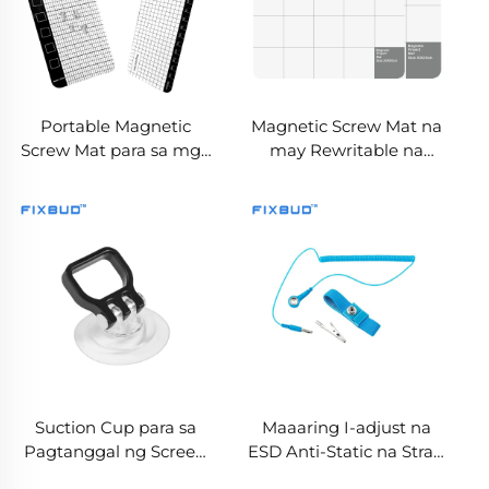
Portable Magnetic
Magnetic Screw Mat na
Screw Mat para sa mga
may Rewritable na
Kagamitang
Ibabaw
Elektroniko
Suction Cup para sa
Maaaring I-adjust na
Pagtanggal ng Screen
ESD Anti-Static na Strap
sa Pagkukumpuni ng
para sa Pulsos