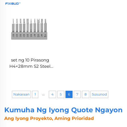
Proyektong DIY
set ng 10 Pirasong
H4×28mm S2 Steel
Screwdriver Bit
...
Nakaraan
1
4
5
6
7
8
Susunod
Kumuha Ng Iyong Quote Ngayon
Ang Iyong Proyekto, Aming Prioridad