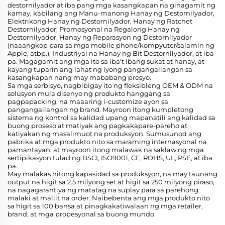
destornilyador at iba pang mga kasangkapan na ginagamit ng
kamay, kabilang ang Manu-manong Hanay ng Destornilyador,
Elektrikong Hanay ng Destornilyador, Hanay ng Ratchet
Destornilyador, Promosyonal na Regalong Hanay ng
Destornilyador, Hanay ng Reparasyon ng Destornilyador
(naaangkop para sa mga mobile phone/kompyuter/salamin ng
Apple, atbp.), Industriyal na Hanay ng Bit Destornilyador, at iba
pa. Magagamit ang mga ito sa iba't ibang sukat at hanay, at
kayang tuparin ang lahat ng iyong pangangailangan sa
kasangkapan nang may mababang presyo.
Sa mga serbisyo, nagbibigay ito ng fleksibleng OEM & ODM na
solusyon mula disenyo ng produkto hanggang sa
pagpapacking, na maaaring i-customize ayon sa
pangangailangan ng brand. Mayroon itong kumpletong
sistema ng kontrol sa kalidad upang mapanatili ang kalidad sa
buong proseso at matiyak ang pagkakapare-pareho at
katiyakan ng masalimuot na produksyon. Sumusunod ang
pabrika at mga produkto nito sa maraming internasyonal na
pamantayan, at mayroon itong malawak na saklaw ng mga
sertipikasyon tulad ng BSCI, ISO9001, CE, ROHS, UL, PSE, at iba
pa.
May malakas nitong kapasidad sa produksyon, na may taunang
output na higit sa 2.5 milyong set at higit sa 250 milyong piraso,
na nagagarantiya ng matatag na suplay para sa parehong
malaki at maliit na order. Naibebenta ang mga produkto nito
sa higit sa 100 bansa at pinagkakatiwalaan ng mga retailer,
brand, at mga propesyonal sa buong mundo.