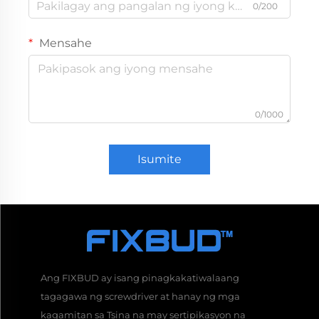
0/200
Mensahe
0/1000
Isumite
Ang FIXBUD ay isang pinagkakatiwalaang
tagagawa ng screwdriver at hanay ng mga
kagamitan sa Tsina na may sertipikasyon na