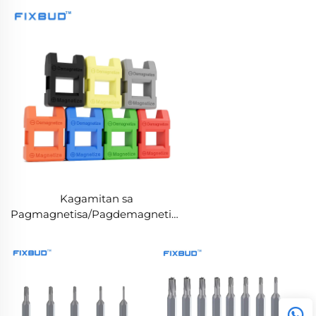
Telepono
Kagamitan sa
Pagmagnetisa/Pagdemagnetisa
– Maaaring I-customize ang
Kulay