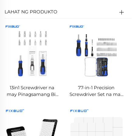
LAHAT NG PRODUKTO
13in1 Screwdriver na
77-in-1 Precision
may Pinagsamang Bit
Screwdriver Set na may
Storage at Extension
CRV Bits
Shaft