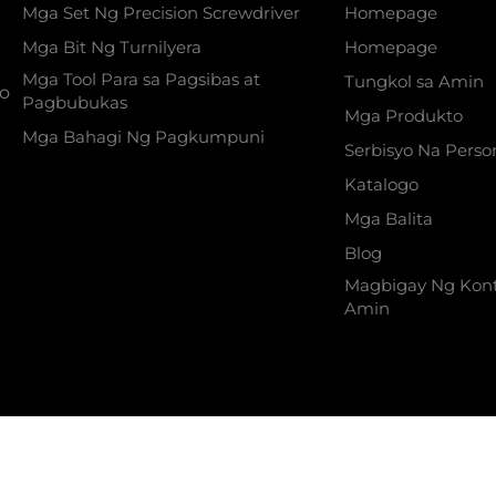
Mga Set Ng Precision Screwdriver
Homepage
Mga Bit Ng Turnilyera
Homepage
Mga Tool Para sa Pagsibas at
Tungkol sa Amin
yo
Pagbubukas
Mga Produkto
Mga Bahagi Ng Pagkumpuni
Serbisyo Na Perso
Katalogo
Mga Balita
Blog
Magbigay Ng Kon
Amin
TERPRISE LTD. Ang lahat ng karapatan ay nakare