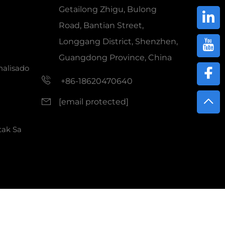
Getailong Zhigu, Bulong
Road, Bantian Street,
Longgang District, Shenzhen,
Guangdong Province, China
nalisado
+86-18620470640
[email protected]
tak Sa
serba.
Patakaran sa privacy