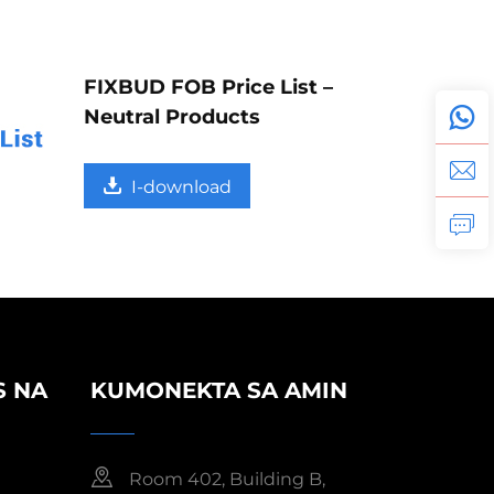
FIXBUD FOB Price List –
Neutral Products
I-download
S NA
KUMONEKTA SA AMIN
Room 402, Building B,