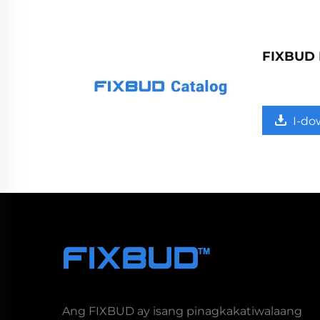
FIXBUD 
I-do
Ang FIXBUD ay isang pinagkakatiwalaang