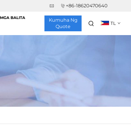
+86-18620470640
MGA BALITA
Kumuha Ng
TL
Quote