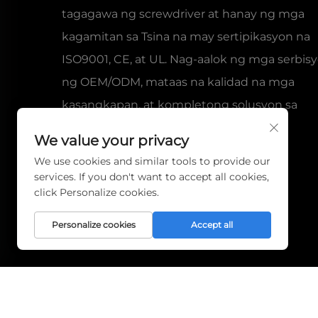
tagagawa ng screwdriver at hanay ng mga
kagamitan sa Tsina na may sertipikasyon na
ISO9001, CE, at UL. Nag-aalok ng mga serbis
ng OEM/ODM, mataas na kalidad na mga
kasangkapan, at kompletong solusyon sa
pagbili para sa mga global na kasosyo.
We value your privacy
Humiling ng pasadyang quote ngayon.
We use cookies and similar tools to provide our
services. If you don't want to accept all cookies,
click Personalize cookies.
Personalize cookies
Accept all
Copyright © 2026 EWIN EN