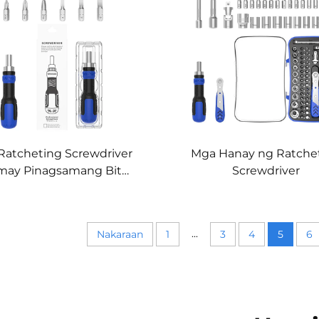
 Ratcheting Screwdriver
Mga Hanay ng Ratche
may Pinagsamang Bit
Screwdriver
Storage
...
Nakaraan
1
3
4
5
6