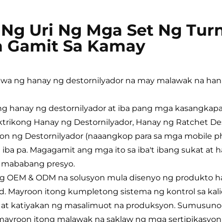
Ng Uri Ng Mga Set Ng Turn
 Gamit Sa Kamay
wa ng hanay ng destornilyador na may malawak na h
bang hanay ng destornilyador at iba pang mga kasangkap
trikong Hanay ng Destornilyador, Hanay ng Ratchet De
on ng Destornilyador (naaangkop para sa mga mobile ph
t iba pa. Magagamit ang mga ito sa iba't ibang sukat at 
 mababang presyo.
leng OEM & ODM na solusyon mula disenyo ng produkto h
. Mayroon itong kumpletong sistema ng kontrol sa kal
 at katiyakan ng masalimuot na produksyon. Sumusunod
ayroon itong malawak na saklaw ng mga sertipikasyon t