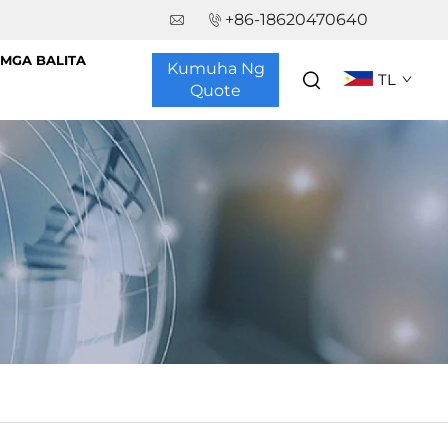
+86-18620470640
MGA BALITA
Kumuha Ng
TL
Quote