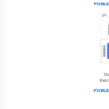
12
Ratc