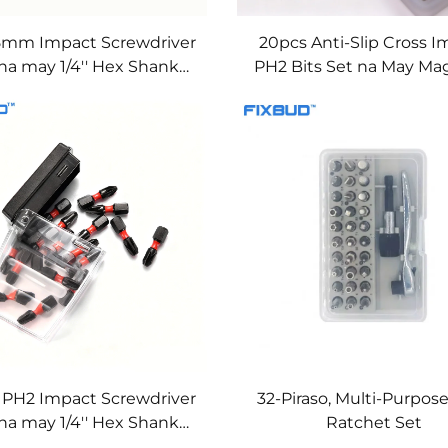
5mm Impact Screwdriver
20pcs Anti-Slip Cross I
 na may 1/4'' Hex Shank
PH2 Bits Set na May Ma
para sa Power Tools
S2 Steel 25mm 1/4'' Hex
PH2 Impact Screwdriver
32-Piraso, Multi-Purpose
 na may 1/4'' Hex Shank
Ratchet Set
a Impact Drivers at Power