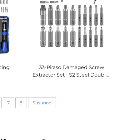
ting
33-Piraso Damaged Screw
Extractor Set | S2 Steel Double-
Head Extractors & Drill Bits
7
8
Susunod