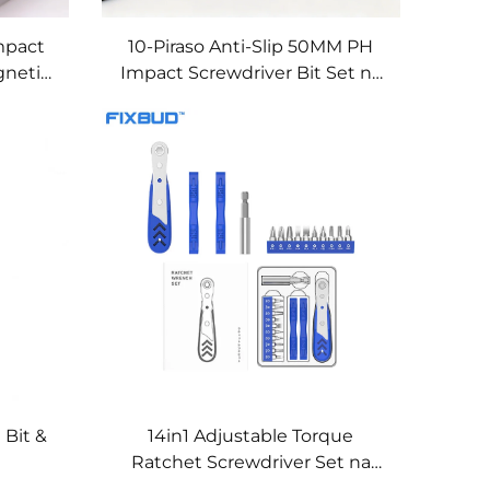
mpact
10-Piraso Anti-Slip 50MM PH
gnetic
Impact Screwdriver Bit Set na
 Shank
gawa sa S2 Steel
 Bit &
14in1 Adjustable Torque
Ratchet Screwdriver Set na
may CRV Bits