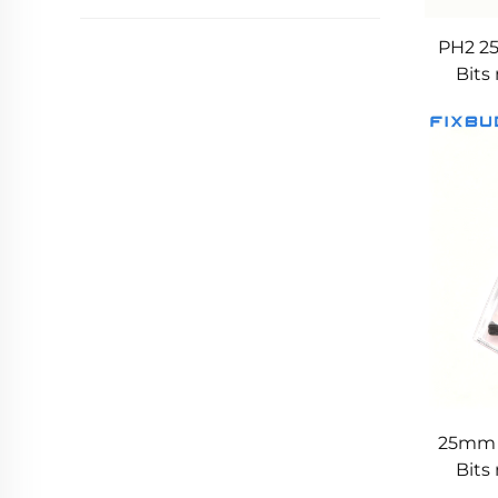
PH2 2
Bits
25mm 
Bits
para s