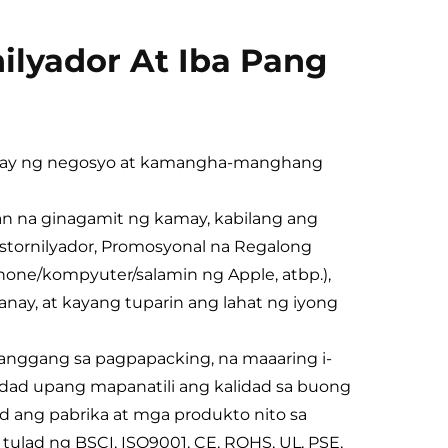
ilyador At Iba Pang
anay ng negosyo at kamangha-manghang
an na ginagamit ng kamay, kabilang ang
stornilyador, Promosyonal na Regalong
one/kompyuter/salamin ng Apple, atbp.),
hanay, at kayang tuparin ang lahat ng iyong
anggang sa pagpapacking, na maaaring i-
idad upang mapanatili ang kalidad sa buong
 ang pabrika at mga produkto nito sa
ulad ng BSCI, ISO9001, CE, ROHS, UL, PSE,