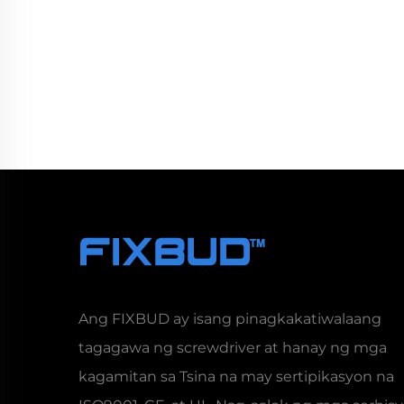
Ang FIXBUD ay isang pinagkakatiwalaang
tagagawa ng screwdriver at hanay ng mga
kagamitan sa Tsina na may sertipikasyon na