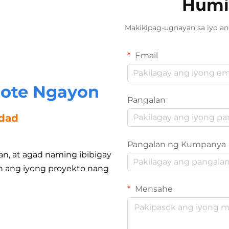
Humi
Makikipag-ugnayan sa iyo a
Email
ote Ngayon
Pangalan
idad
Pangalan ng Kumpanya
n, at agad naming ibibigay
tin ang iyong proyekto nang
Mensahe