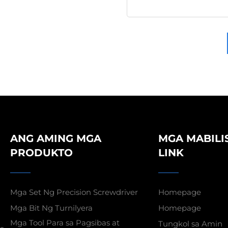
ANG AMING MGA
MGA MABILI
PRODUKTO
LINK
Mga Set Ng Precision Screwdriver
Homepage
Mga Bit Ng Turnilyera
Homepage
Mga Tool Para sa Pagsibas at
Tungkol sa Amin