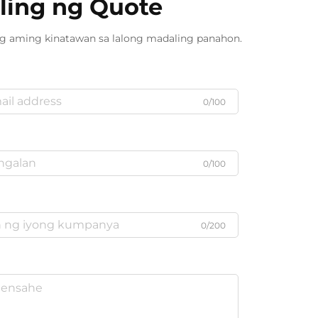
ling ng Quote
ng aming kinatawan sa lalong madaling panahon.
0/100
0/100
0/200