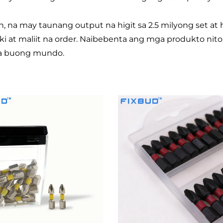
na may taunang output na higit sa 2.5 milyong set at hi
i at maliit na order. Naibebenta ang mga produkto nito 
 sa buong mundo.