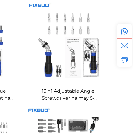
que
13in1 Adjustable Angle
et na
Screwdriver na may 5-
Posisyong Rotating Handle