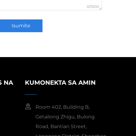
0/1000
Isumite
S NA
KUMONEKTA SA AMIN
Room 402, Building B,
Getailong Zhigu, Bulong
Road, Bantian Street,