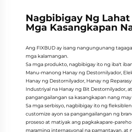
Nagbibigay Ng Lahat 
Mga Kasangkapan Na
Ang FIXBUD ay isang nangungunang tagaga
mga kalamangan.
Sa mga produkto, nagbibigay ito ng iba't i
Manu-manong Hanay ng Destornilyador, Elek
Hanay ng Destornilyador, Hanay ng Reparasy
Industriyal na Hanay ng Bit Destornilyador, a
pangangailangan sa kasangkapan nang may
Sa mga serbisyo, nagbibigay ito ng fleksib
customize ayon sa pangangailangan ng brand
proseso at matiyak ang pagkakapare-pareho
maraming internasyonal na pamantayan, at m