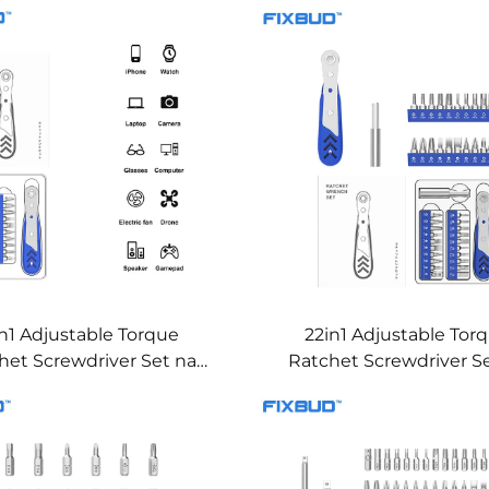
Tools
in1 Adjustable Torque
22in1 Adjustable Tor
het Screwdriver Set na
Ratchet Screwdriver S
may CRV Bits
may CRV Bits