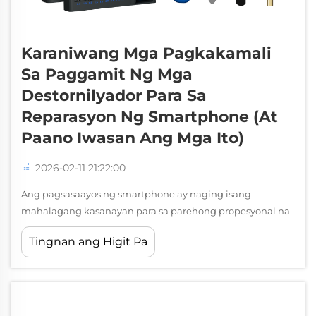
Karaniwang Mga Pagkakamali
Sa Paggamit Ng Mga
Destornilyador Para Sa
Reparasyon Ng Smartphone (At
Paano Iwasan Ang Mga Ito)
2026-02-11 21:22:00
Ang pagsasaayos ng smartphone ay naging isang
mahalagang kasanayan para sa parehong propesyonal na
tekniko at mga DIY enthusiast, ngunit ang tagumpay ay
Tingnan ang Higit Pa
nakasalalay sa pangunahin sa tamang paggamit ng
tamang kagamitan. Maraming pagtatangka sa
pagsasaayos ang nabigo hindi dahil sa kakulangan ng
kasanayan, kundi dahil sa karaniwang mga pagkakamali...