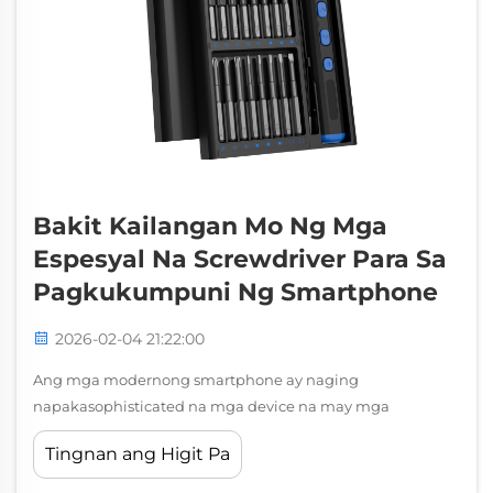
Bakit Kailangan Mo Ng Mga
Espesyal Na Screwdriver Para Sa
Pagkukumpuni Ng Smartphone
2026-02-04 21:22:00
Ang mga modernong smartphone ay naging
napakasophisticated na mga device na may mga
kumplikadong panloob na bahagi na nangangailangan
Tingnan ang Higit Pa
ng mga eksaktong kasangkapan para sa tamang
pagpapanatili at pagkukumpuni. Kapag sinusubukan