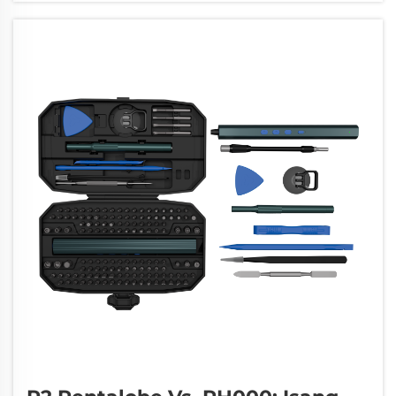
mong ayusin ang sirang screen, palitan ang baterya, o i-
troubleshoot ang isang panloob na problema...