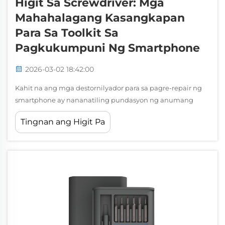
Higit Sa Screwdriver: Mga
Mahahalagang Kasangkapan
Para Sa Toolkit Sa
Pagkukumpuni Ng Smartphone
2026-03-02 18:42:00
Kahit na ang mga destornilyador para sa pagre-repair ng
smartphone ay nananatiling pundasyon ng anumang
operasyon sa pagre-repair ng mobile device, ang mga
Tingnan ang Higit Pa
propesyonal na teknisyan at mga DIY enthusiast ay agad
na natutuklasan na ang matagumpay na pagre-repair ng
smartphone ay nangangailangan ng isang
komprehensibong toolkit na umaabot malayo sa...