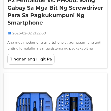
P2 Pentalobe Vs. PH000: Isang
Gabay Sa Mga Bit Ng Screwdriver
Para Sa Pagkukumpuni Ng
Smartphone
2026-02-02 21:22:00
Ang mga modernong smartphone ay gumagamit ng unti-
unting lumalalim na mga sistema ng pagkakabit na
nangangailangan ng mga eksaktong kasangkapan para
Tingnan ang Higit Pa
sa tamang pagpapanatili at pagkukumpuni. Ang mga
propesyonal na tekniko at mga DIY enthusiast ay parehong
kailangang maunawaan ang mahahalagang pagkakaiba
sa pagitan ng mga espesyalisadong destornilyador...