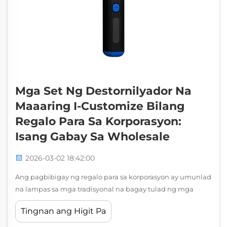
Mga Set Ng Destornilyador Na
Maaaring I-Customize Bilang
Regalo Para Sa Korporasyon:
Isang Gabay Sa Wholesale
2026-03-02 18:42:00
Ang pagbibigay ng regalo para sa korporasyon ay umunlad
na lampas sa mga tradisyonal na bagay tulad ng mga
panulat at tasa ng kape na may branding, habang
Tingnan ang Higit Pa
hinahanap ng mga kumpanya ang mga praktikal at
nakakatawag-pansin na regalo na talagang gagamitin ng