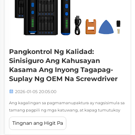
Pangkontrol Ng Kalidad:
Sinisiguro Ang Kahusayan
Kasama Ang Inyong Tagapag-
Suplay Ng OEM Na Screwdriver
2026-01-05 20:05:00
Ang kagalingan sa pagmamanupaktura ay nagsisimula sa
tamang pagpili ng mga katuwang, at kapag tumutukoy
ito sa mga eksaktong kagamitan, ang pagpili ng isang
Tingnan ang Higit Pa
maaasahang tagapag-suplay ng mga screwdriver na OEM
ay naging napakahalaga para sa kalidad ng iyong