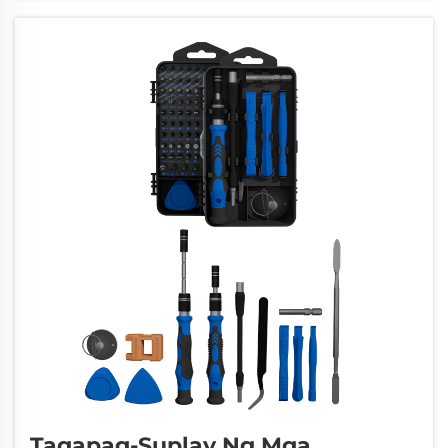
produkto at tagumpay ng iyong negosyo. Ang
pandaigdigang merkado ay humihingi ng
pangmatagalang pagkakasunod-sunod...
Tagapag-Suplay Ng Mga