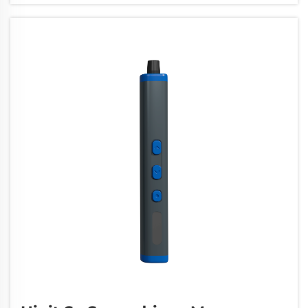
mga tumatanggap. Ang mga set ng destornilyador na
maaaring i-customize ay sumulpot bilang isang
napakahusay na opsyon...