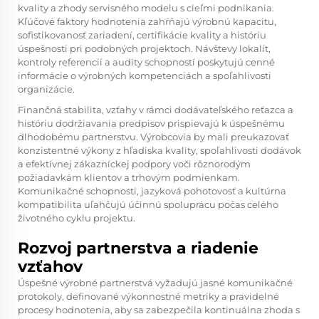
kvality a zhody servisného modelu s cieľmi podnikania.
Kľúčové faktory hodnotenia zahŕňajú výrobnú kapacitu,
sofistikovanosť zariadení, certifikácie kvality a históriu
úspešnosti pri podobných projektoch. Návštevy lokalít,
kontroly referencií a audity schopností poskytujú cenné
informácie o výrobných kompetenciách a spoľahlivosti
organizácie.
Finančná stabilita, vzťahy v rámci dodávateľského reťazca a
históriu dodržiavania predpisov prispievajú k úspešnému
dlhodobému partnerstvu. Výrobcovia by mali preukazovať
konzistentné výkony z hľadiska kvality, spoľahlivosti dodávok
a efektívnej zákazníckej podpory voči rôznorodým
požiadavkám klientov a trhovým podmienkam.
Komunikačné schopnosti, jazyková pohotovosť a kultúrna
kompatibilita uľahčujú účinnú spoluprácu počas celého
životného cyklu projektu.
Rozvoj partnerstva a riadenie
vzťahov
Úspešné výrobné partnerstvá vyžadujú jasné komunikačné
protokoly, definované výkonnostné metriky a pravidelné
procesy hodnotenia, aby sa zabezpečila kontinuálna zhoda s