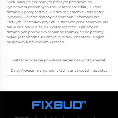
Spolupracujte s odborným právnym poradcom na
vypracovaní podrobných zmlúv, ktoré špecifikujú, ktoré
dizajnové prvky zostávajú vaším majetkom a ktoré patria
výrobcovi. Zaveste dohody o nerazcnení informácií pre
všetkých účastníkov projektu a stanovte jasné smernice pre
práva na úpravu dizajnu. Zvážte registráciu kľúčových
dizajnových prvkov ako ochranné známky alebo patenty,
pokiaľ je to vhodné, a uchovávajte dokumentáciu svojich
príspevkov k návrhovému procesu.
Späť:
Od koncepcie po vytvorenie: Proces výroby špeciálnych skrutkovačov
Ďalej:
Vytváranie ergonomických a značkových nástrojov: Rozhovor s výrobcom na mieru