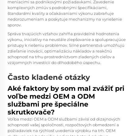
meniacimi sa podnikovými požiadavkami. Zavedenie
komplexných zmlúv s podrobnými špecifikáciami,
štandardmi kvality a očakávaniami výkonu zabraňuje
nedorozumeniam a poskytuje mechanizmy na vyriešenie
sporov.
Správa trvajúcich vzťahov zahŕňa pravidelné hodnotenia
výkonu, iniciatívy na neustále zlepšovanie a spolupracujúce
prístupy k riešeniu problémov. Silné partnerstvá umožňujú
zdieľanie inovácií, optimalizáciu nákladov a reakčnú
schopnosť na trhu prostredníctvom zladených cieľov a
vzájomných investícií do dlhodobého úspechu.
Často kladené otázky
Aké faktory by som mal zvážiť pri
voľbe medzi OEM a ODM
službami pre špeciálne
skrutkovače?
Voľba medzi OEM a ODM službami závisí od dizajnových
schopností vašej spoločnosti, rozpočtových obmedzení a
požiadaviek na rýchlosť uvedenia výrobku na trh. OEM