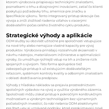
ktorom výrobcovia prispievajú technickými znalosťami,
poznatkami o trhu a dizajnovými inováciami, zatiaľ čo klienti
poskytujú požiadavky trhu, smernice pre značku a
špecifikácie výkonu. Tento integrovaný prístup skracuje čas
vývoja a zníži zložitosť riadenia vzťahov s viacerými
dodávateľmi počas celého životného cyklu produktu.
Strategické výhody a aplikácie
ODM služby sú obzvlášť užitočné pre spoločnosti vstupujúce
na nové trhy alebo nemajúce vlastné kapacity pre vývoj
produktov. Výrobcovia prinášajú rozsiahnuté skúsenosti v
návrhu nástrojov, materiálovom inžinierstve a optimalizácii
výroby, čo umožňuje rýchlejší vstup na trh a zníženie rizík
spojených s vývojom. Táto forma spolupráce tiež
zabezpečuje prístup k už existujúcim dodávateľským
reťazcom, systémom kontroly kvality a odborným znalostiam
v oblasti dodržiavania predpisov.
Výhody z hľadiska nákladov sa prejavia prostredníctvom
spoločných výdavkov na vývoj a využitia výrobného zázemia.
Spoločnosti môžu získať prístup k pokročilým konštrukčným
možnostiam a výrobným technológiám bez významných
počiatočných investícií, čo robí riešenia ODM atraktívnymi
pre štart-upy aj uznávané podniky, ktoré preskúmavajú nové