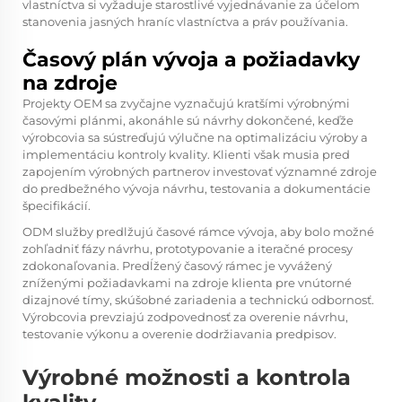
vlastníctva si vyžaduje starostlivé vyjednávanie za účelom
stanovenia jasných hraníc vlastníctva a práv používania.
Časový plán vývoja a požiadavky
na zdroje
Projekty OEM sa zvyčajne vyznačujú kratšími výrobnými
časovými plánmi, akonáhle sú návrhy dokončené, keďže
výrobcovia sa sústreďujú výlučne na optimalizáciu výroby a
implementáciu kontroly kvality. Klienti však musia pred
zapojením výrobných partnerov investovať významné zdroje
do predbežného vývoja návrhu, testovania a dokumentácie
špecifikácií.
ODM služby predlžujú časové rámce vývoja, aby bolo možné
zohľadniť fázy návrhu, prototypovanie a iteračné procesy
zdokonaľovania. Predĺžený časový rámec je vyvážený
zníženými požiadavkami na zdroje klienta pre vnútorné
dizajnové tímy, skúšobné zariadenia a technickú odbornosť.
Výrobcovia prevziajú zodpovednosť za overenie návrhu,
testovanie výkonu a overenie dodržiavania predpisov.
Výrobné možnosti a kontrola