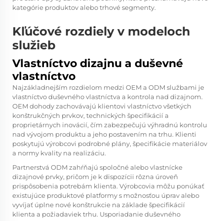
kategórie produktov alebo trhové segmenty.
Kľúčové rozdiely v modeloch
služieb
Vlastníctvo dizajnu a duševné
vlastníctvo
Najzákladnejším rozdielom medzi OEM a ODM službami je
vlastníctvo duševného vlastníctva a kontrola nad dizajnom.
OEM dohody zachovávajú klientovi vlastníctvo všetkých
konštrukčných prvkov, technických špecifikácií a
proprietárnych inovácií, čím zabezpečujú výhradnú kontrolu
nad vývojom produktu a jeho postavením na trhu. Klienti
poskytujú výrobcovi podrobné plány, špecifikácie materiálov
a normy kvality na realizáciu.
Partnerstvá ODM zahŕňajú spoločné alebo vlastnícke
dizajnové prvky, pričom je k dispozícii rôzna úroveň
prispôsobenia potrebám klienta. Výrobcovia môžu ponúkať
existujúce produktové platformy s možnosťou úprav alebo
vyvíjať úplne nové konštrukcie na základe špecifikácií
klienta a požiadaviek trhu. Usporiadanie duševného