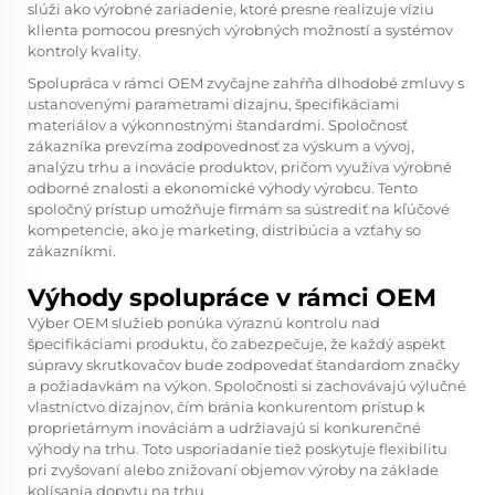
slúži ako výrobné zariadenie, ktoré presne realizuje víziu
klienta pomocou presných výrobných možností a systémov
kontroly kvality.
Spolupráca v rámci OEM zvyčajne zahŕňa dlhodobé zmluvy s
ustanovenými parametrami dizajnu, špecifikáciami
materiálov a výkonnostnými štandardmi. Spoločnosť
zákazníka prevzíma zodpovednosť za výskum a vývoj,
analýzu trhu a inovácie produktov, pričom využíva výrobné
odborné znalosti a ekonomické výhody výrobcu. Tento
spoločný prístup umožňuje firmám sa sústrediť na kľúčové
kompetencie, ako je marketing, distribúcia a vzťahy so
zákazníkmi.
Výhody spolupráce v rámci OEM
Výber OEM služieb ponúka výraznú kontrolu nad
špecifikáciami produktu, čo zabezpečuje, že každý aspekt
súpravy skrutkovačov bude zodpovedať štandardom značky
a požiadavkám na výkon. Spoločnosti si zachovávajú výlučné
vlastníctvo dizajnov, čím bránia konkurentom prístup k
proprietárnym inováciám a udržiavajú si konkurenčné
výhody na trhu. Toto usporiadanie tiež poskytuje flexibilitu
pri zvyšovaní alebo znižovaní objemov výroby na základe
kolísania dopytu na trhu.