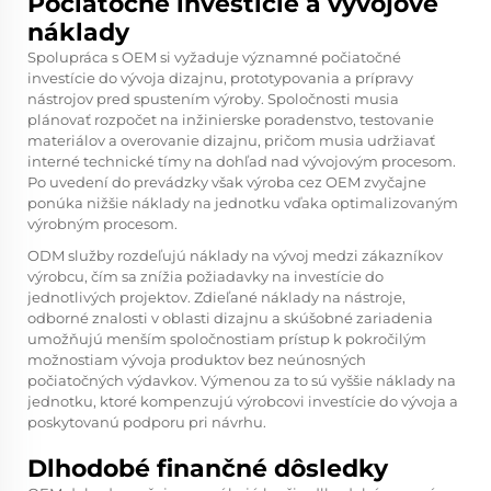
Počiatočné investície a vývojové
náklady
Spolupráca s OEM si vyžaduje významné počiatočné
investície do vývoja dizajnu, prototypovania a prípravy
nástrojov pred spustením výroby. Spoločnosti musia
plánovať rozpočet na inžinierske poradenstvo, testovanie
materiálov a overovanie dizajnu, pričom musia udržiavať
interné technické tímy na dohľad nad vývojovým procesom.
Po uvedení do prevádzky však výroba cez OEM zvyčajne
ponúka nižšie náklady na jednotku vďaka optimalizovaným
výrobným procesom.
ODM služby rozdeľujú náklady na vývoj medzi zákazníkov
výrobcu, čím sa znížia požiadavky na investície do
jednotlivých projektov. Zdieľané náklady na nástroje,
odborné znalosti v oblasti dizajnu a skúšobné zariadenia
umožňujú menším spoločnostiam prístup k pokročilým
možnostiam vývoja produktov bez neúnosných
počiatočných výdavkov. Výmenou za to sú vyššie náklady na
jednotku, ktoré kompenzujú výrobcovi investície do vývoja a
poskytovanú podporu pri návrhu.
Dlhodobé finančné dôsledky