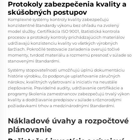
Protokoly zabezpečenia kvality a
skúšobných postupov
Komplexné systémy kontroly kvality zabezpečujú
konzistentné štandardy výkonu bez ohľadu na zvolený
model služby. Certifikácia ISO 9001, štatistická kontrola
procesov a protokoly kontroly prichádzajúcich materiálov
udržiavajú konzistenciu kvality vo všetkých výrobných
šaržiach. Pokročilé testovacie zariadenia overujú točivé
momenty, tvrdosť materiálu a rozmernú presnosť v súlade so
stanovenými štandardmi.
Systémy stopovateľnosti umožňujú úplnú dokumentáciu
histórie výrobku, čo podporuje uplatňovanie záručných
nárokov, kvalitných vyšetrovaní a iniciatív na neustále
zlepšovanie. Pravidelné audity, udržiavanie certifikácie a
programy školenia zamestnancov zabezpečujú trvalý výkon
kvality a dodržiavanie predpisov v súlade s rôznorodými
požiadavkami trhov a medzinárodnými štandardmi.
Nákladové úvahy a rozpočtové
plánovanie