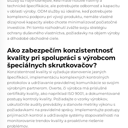
služby sú najvhodnejšie, keď máte hotové návrhy a
technické špecifikácie, ale potrebujete odbornosť a kapacitu
v oblasti výroby. ODM služby sú ideálne, keď potrebujete
komplexnú podporu pri vývoji produktu, nemáte vlastné
dizajnové kapacity alebo chcete minimalizovať počiatočné
investície. Pri tomto rozhodnutí zvážte svoju stratégiu
ochrany duševného vlastníctva, požiadavky na objem výroby
a dlhodobé obchodné ciele.
Ako zabezpečím konzistentnosť
kvality pri spolupráci s výrobcom
špeciálnych skrutkovačov?
Konzistentnosť kvality si vyžaduje stanovenie jasných
špecifikácií, implementáciu komplexných kontrolných
protokolov a udržiavanie pravidelnej komunikácie so svojim
výrobným partnerom. Overte, či výrobca má príslušné
certifikáty kvality, ako napríklad ISO 9001, a dokumentované
postupy kontroly kvality. Požiadajte o vzorky výrobkov,
uskutočnite audity prevádzky a stanovte metriky výkonu s
požiadavkami na pravidelné správy. Implementujte postupy
prijímacích kontrol a udržiavajte systémy stopovateľnosti na
monitorovanie trendov kvality a proaktívne riešenie
problémov.