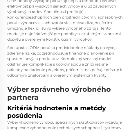
OEM dohody zvyčajne ponúkajú lepšiu dlhodobú cenovú
efektívnosť pri vysokých sériách výroby a u už zavedených
výrobkových radov. Spoločnosti profitujú z
konkurencieschopných cien prostredníctvom viacnásobných
ponúk výrobcov a zachovania vlastníctva dizajnu, čo im
umožňuje flexibilitu vo výbere výrobného zdroja. Tento
model je najefektívnejší pre podniky so stabilnými vzorcami
dopytu a overenými konštrukciami výrobkov.
Spolupráca ODM ponúka predvídateľné náklady na vývoj a
zdieľané riziká, čo zjednodušuje finančné plánovanie pri
spustení nových produktov. Komplexný servisný model
odstraňuje komplikácie s koordináciou a zníži režijné
náklady na riadenie projektov, pričom zabezpečuje prístup k
odborným znalostiam a overeným systémom kvality.
Výber správneho výrobného
partnera
Kritériá hodnotenia a metódy
posúdenia
Výber vhodného výrobcu špeciálnych skrutkovačov vyžaduje
komplexné vyhodnotenie technických schopností, systémov