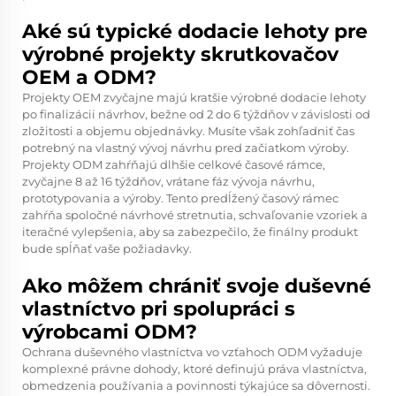
Aké sú typické dodacie lehoty pre
výrobné projekty skrutkovačov
OEM a ODM?
Projekty OEM zvyčajne majú kratšie výrobné dodacie lehoty
po finalizácii návrhov, bežne od 2 do 6 týždňov v závislosti od
zložitosti a objemu objednávky. Musíte však zohľadniť čas
potrebný na vlastný vývoj návrhu pred začiatkom výroby.
Projekty ODM zahŕňajú dlhšie celkové časové rámce,
zvyčajne 8 až 16 týždňov, vrátane fáz vývoja návrhu,
prototypovania a výroby. Tento predĺžený časový rámec
zahŕňa spoločné návrhové stretnutia, schvaľovanie vzoriek a
iteračné vylepšenia, aby sa zabezpečilo, že finálny produkt
bude spĺňať vaše požiadavky.
Ako môžem chrániť svoje duševné
vlastníctvo pri spolupráci s
výrobcami ODM?
Ochrana duševného vlastníctva vo vzťahoch ODM vyžaduje
komplexné právne dohody, ktoré definujú práva vlastníctva,
obmedzenia používania a povinnosti týkajúce sa dôvernosti.