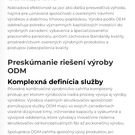
Nákladová efektívnosť sa javí ako ďalšia presvedčivá výhoda,
najmä pre uznávané spoločnosti s overenými návrhmi
výrobkov a stabilnou trhovou poptávkou. Výroba podľa OEM
odstraňuje potrebu významných kapitálových investícií do
výrobných zariadení, vybavenia a špecializovaného
pracovného personálu, pričom zachováva štandardy kvality
prostredníctvom overených výrobných protokolov a
postupov zabezpečenia kvality.
Preskúmanie riešení výroby
ODM
Komplexná definícia služby
Pôvodné konštrukčné výrobníctvo zahŕňa komplexný
prístup, pri ktorom výrobcovia riadia procesy vývoja aj výroby
výrobkov.
Výrobca vlastných skrutkovačov
spoločnosti
ponúkajúce služby ODM majú vo svojich zariadeniach
vlastné dizajnové tímy, inžinierske kapacity a výskumné a
vývojové oddelenia, ktoré vytvárajú inovatívne riešenia
skrutkovačov od konceptuálnych fáz až po konečnú výrobu.
Spolupráca ODM zahŕňa spoločný vývoj produktov, pri