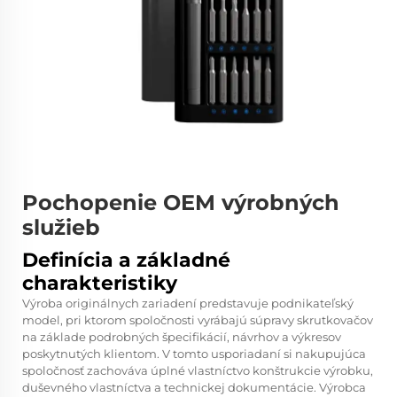
Pochopenie OEM výrobných
služieb
Definícia a základné
charakteristiky
Výroba originálnych zariadení predstavuje podnikateľský
model, pri ktorom spoločnosti vyrábajú súpravy skrutkovačov
na základe podrobných špecifikácií, návrhov a výkresov
poskytnutých klientom. V tomto usporiadaní si nakupujúca
spoločnosť zachováva úplné vlastníctvo konštrukcie výrobku,
duševného vlastníctva a technickej dokumentácie. Výrobca