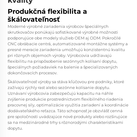
kvality
Produkčná flexibilita a
škálovateľnosť
Moderné výrobné zariadenia výrobcov špeciálnych
skrutkovačov ponúkajú sofistikované výrobné možnosti
podporujúce obe modely služieb OEM aj ODM. Pokročilé
CNC obrábacie centrá, automatizované montážne systémy a
presné meracie zariadenia umožňujú konzistentnú kvalitu
pri rôznych objemoch výroby. Výrobcovia udržiavajú
flexibilitu na prispôsobenie sezónnych kolísaní dopytu,
špeciálnych požiadaviek na balenie a špecializovaných
dokončovacích procesov.
Škálovateľnosť výroby sa stáva kľúčovou pre podniky, ktoré
zažívajú rýchly rast alebo sezónne kolísanie dopytu.
Uznávaní výrobcovia zabezpečujú kapacitu na náhle
zvýšenie produkcie prostredníctvom flexibilného riadenia
pracovnej sily, optimalizácie využitia zariadení a koordinácie
dodávateľského reťazca. Táto schopnosť je obzvlášť cenná
pre spoločnosti uvádzajúce nové produkty alebo rozširujúce
sa na medzinárodné trhy s rôznorodými charakteristikami
dopytu.