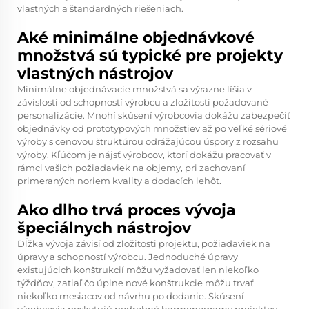
vlastných a štandardných riešeniach.
Aké minimálne objednávkové
množstvá sú typické pre projekty
vlastných nástrojov
Minimálne objednávacie množstvá sa výrazne líšia v
závislosti od schopností výrobcu a zložitosti požadované
personalizácie. Mnohí skúsení výrobcovia dokážu zabezpečiť
objednávky od prototypových množstiev až po veľké sériové
výroby s cenovou štruktúrou odrážajúcou úspory z rozsahu
výroby. Kľúčom je nájsť výrobcov, ktorí dokážu pracovať v
rámci vašich požiadaviek na objemy, pri zachovaní
primeraných noriem kvality a dodacích lehôt.
Ako dlho trvá proces vývoja
špeciálnych nástrojov
Dĺžka vývoja závisí od zložitosti projektu, požiadaviek na
úpravy a schopností výrobcu. Jednoduché úpravy
existujúcich konštrukcií môžu vyžadovať len niekoľko
týždňov, zatiaľ čo úplne nové konštrukcie môžu trvať
niekoľko mesiacov od návrhu po dodanie. Skúsení