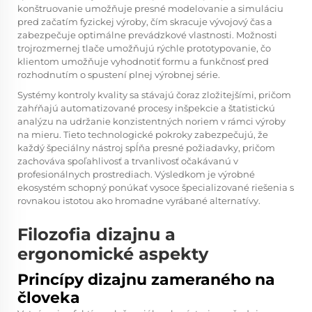
konštruovanie umožňuje presné modelovanie a simuláciu
pred začatím fyzickej výroby, čím skracuje vývojový čas a
zabezpečuje optimálne prevádzkové vlastnosti. Možnosti
trojrozmernej tlače umožňujú rýchle prototypovanie, čo
klientom umožňuje vyhodnotiť formu a funkčnosť pred
rozhodnutím o spustení plnej výrobnej série.
Systémy kontroly kvality sa stávajú čoraz zložitejšími, pričom
zahŕňajú automatizované procesy inšpekcie a štatistickú
analýzu na udržanie konzistentných noriem v rámci výroby
na mieru. Tieto technologické pokroky zabezpečujú, že
každý špeciálny nástroj spĺňa presné požiadavky, pričom
zachováva spoľahlivosť a trvanlivosť očakávanú v
profesionálnych prostrediach. Výsledkom je výrobné
ekosystém schopný ponúkať vysoce špecializované riešenia s
rovnakou istotou ako hromadne vyrábané alternatívy.
Filozofia dizajnu a
ergonomické aspekty
Princípy dizajnu zameraného na
človeka