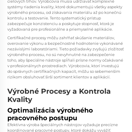
cieľových trhov. Výrobcovia musia udržiavať komplexné
systémy riadenia kvality, ktoré dokumentujú všetky aspekty
výrobného procesu, od získavania materiálu až po konečnú
kontrolu a testovanie. Tento systematický prístup
zabezpečuje konzistenciu a poskytuje stopnosť, ktorá je
vyžadovaná pre profesionálne a priemyselné aplikácie.
Certifikačné procesy môžu zahŕňať skúšanie materiálov,
overovanie výkonu a bezpečnostné hodnotenie vykonávané
nezávislými laboratóriami. Tieto požiadavky zvyšujú zložitosť
výrobného procesu, no sú nevyhnutné na zabezpečenie
toho, aby špeciálne nástroje spĺňali prísne normy očakávané
v profesionálnych prostrediach. Výrobcovia, ktorí investujú
do správnych certifikačných kapacít, môžu so sebemenším
rizikom obsluhovať širší sortiment klientov a aplikácií.
Výrobné Procesy a Kontrola
Kvality
Optimalizácia výrobného
pracovného postupu
Efektívna výroba špeciálnych nástrojov vyžaduje precízne
koordinované pracovné postupy, ktoré dokážu vyvážiť