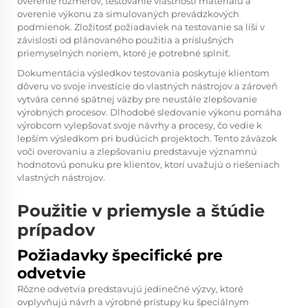
overenie rozmerov, testovanie vlastností materiálu a
overenie výkonu za simulovaných prevádzkových
podmienok. Zložitosť požiadaviek na testovanie sa líši v
závislosti od plánovaného použitia a príslušných
priemyselných noriem, ktoré je potrebné splniť.
Dokumentácia výsledkov testovania poskytuje klientom
dôveru vo svoje investície do vlastných nástrojov a zároveň
vytvára cenné spätnej väzby pre neustále zlepšovanie
výrobných procesov. Dlhodobé sledovanie výkonu pomáha
výrobcom vylepšovať svoje návrhy a procesy, čo vedie k
lepším výsledkom pri budúcich projektoch. Tento záväzok
voči overovaniu a zlepšovaniu predstavuje významnú
hodnotovú ponuku pre klientov, ktorí uvažujú o riešeniach
vlastných nástrojov.
Použitie v priemysle a štúdie
prípadov
Požiadavky špecifické pre
odvetvie
Rôzne odvetvia predstavujú jedinečné výzvy, ktoré
ovplyvňujú návrh a výrobné prístupy ku špeciálnym