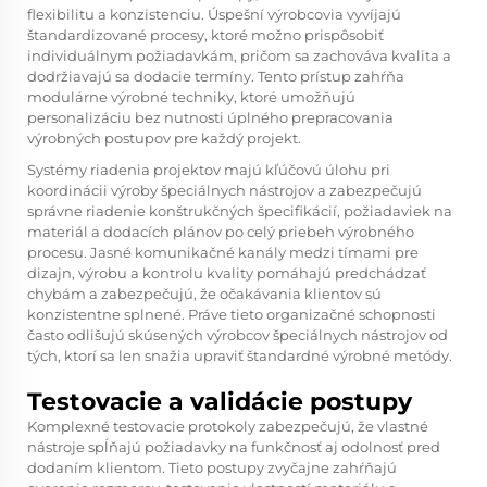
flexibilitu a konzistenciu. Úspešní výrobcovia vyvíjajú
štandardizované procesy, ktoré možno prispôsobiť
individuálnym požiadavkám, pričom sa zachováva kvalita a
dodržiavajú sa dodacie termíny. Tento prístup zahŕňa
modulárne výrobné techniky, ktoré umožňujú
personalizáciu bez nutnosti úplného prepracovania
výrobných postupov pre každý projekt.
Systémy riadenia projektov majú kľúčovú úlohu pri
koordinácii výroby špeciálnych nástrojov a zabezpečujú
správne riadenie konštrukčných špecifikácií, požiadaviek na
materiál a dodacích plánov po celý priebeh výrobného
procesu. Jasné komunikačné kanály medzi tímami pre
dizajn, výrobu a kontrolu kvality pomáhajú predchádzať
chybám a zabezpečujú, že očakávania klientov sú
konzistentne splnené. Práve tieto organizačné schopnosti
často odlišujú skúsených výrobcov špeciálnych nástrojov od
tých, ktorí sa len snažia upraviť štandardné výrobné metódy.
Testovacie a validácie postupy
Komplexné testovacie protokoly zabezpečujú, že vlastné
nástroje spĺňajú požiadavky na funkčnosť aj odolnosť pred
dodaním klientom. Tieto postupy zvyčajne zahŕňajú