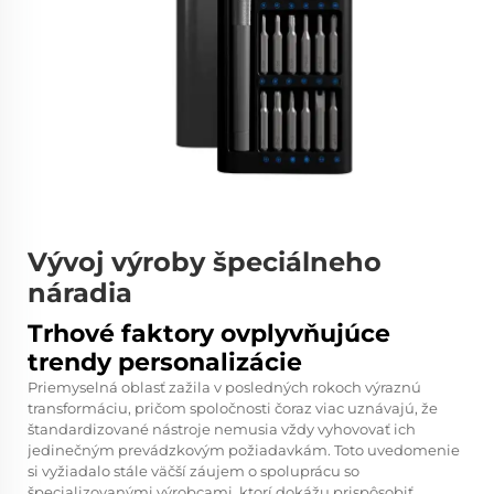
Vývoj výroby špeciálneho
náradia
Trhové faktory ovplyvňujúce
trendy personalizácie
Priemyselná oblasť zažila v posledných rokoch výraznú
transformáciu, pričom spoločnosti čoraz viac uznávajú, že
štandardizované nástroje nemusia vždy vyhovovať ich
jedinečným prevádzkovým požiadavkám. Toto uvedomenie
si vyžiadalo stále väčší záujem o spoluprácu so
špecializovanými výrobcami, ktorí dokážu prispôsobiť