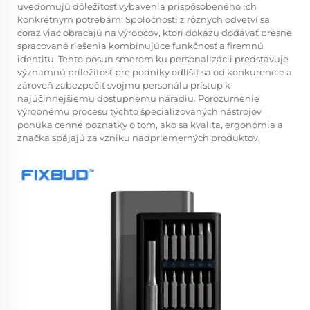
uvedomujú dôležitosť vybavenia prispôsobeného ich
konkrétnym potrebám. Spoločnosti z rôznych odvetví sa
čoraz viac obracajú na výrobcov, ktorí dokážu dodávať presne
spracované riešenia kombinujúce funkčnosť a firemnú
identitu. Tento posun smerom ku personalizácii predstavuje
významnú príležitosť pre podniky odlíšiť sa od konkurencie a
zároveň zabezpečiť svojmu personálu prístup k
najúčinnejšiemu dostupnému náradiu. Porozumenie
výrobnému procesu týchto špecializovaných nástrojov
ponúka cenné poznatky o tom, ako sa kvalita, ergonómia a
značka spájajú za vzniku nadpriemerných produktov.