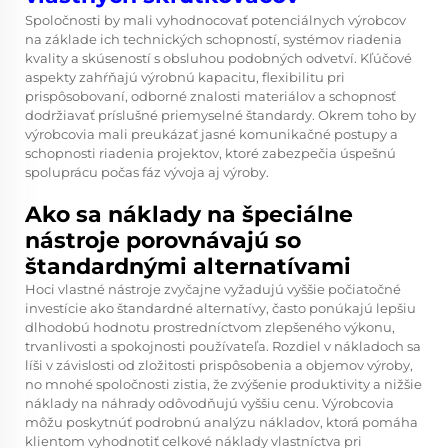
Spoločnosti by mali vyhodnocovať potenciálnych výrobcov
na základe ich technických schopností, systémov riadenia
kvality a skúseností s obsluhou podobných odvetví. Kľúčové
aspekty zahŕňajú výrobnú kapacitu, flexibilitu pri
prispôsobovaní, odborné znalosti materiálov a schopnosť
dodržiavať príslušné priemyselné štandardy. Okrem toho by
výrobcovia mali preukázať jasné komunikačné postupy a
schopnosti riadenia projektov, ktoré zabezpečia úspešnú
spoluprácu počas fáz vývoja aj výroby.
Ako sa náklady na špeciálne
nástroje porovnávajú so
štandardnými alternatívami
Hoci vlastné nástroje zvyčajne vyžadujú vyššie počiatočné
investície ako štandardné alternatívy, často ponúkajú lepšiu
dlhodobú hodnotu prostredníctvom zlepšeného výkonu,
trvanlivosti a spokojnosti používateľa. Rozdiel v nákladoch sa
líši v závislosti od zložitosti prispôsobenia a objemov výroby,
no mnohé spoločnosti zistia, že zvýšenie produktivity a nižšie
náklady na náhrady odôvodňujú vyššiu cenu. Výrobcovia
môžu poskytnúť podrobnú analýzu nákladov, ktorá pomáha
klientom vyhodnotiť celkové náklady vlastníctva pri