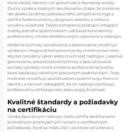
ktoré odráža identitu ich spoločnosti a štandardy kvality.
Zručný
výrobca vlastných skrutkovačov
chápe, že značenie
ide ďaleko za rámec jednoduchého umiestnenia loga a
zahŕňa farebné schémy, dizajnovú estetiku a celkovú
vizuálnu súladnosť. Takýto komplexný prístup k integrácii
značky pomáha spoločnostiam udržiavať konzistentný
profesionálny vzhľad všetkého svojho vybavenia a nástrojov.
Moderné techniky označovania a dekorovania umožňujú
výrobcom integrovať komplexné prvky značenia bez toho,
aby bol narušený výkon alebo trvanlivosť nástrojov. Laserové
gravírovanie, presné tlačové techniky a špecializované
povlaky vytvárajú trvalé značenia profesionálnej kvality,
ktoré odolávajú náročným pracovným podmienkam. Tieto
možnosti umožňujú spoločnostiam posilniť svoju firemnú
identitu a zároveň zabezpečiť, že ich nástroje zachovajú
profesionálny vzhľad po celú dobu svojej životnosti.
Kvalitné štandardy a požiadavky
na certifikáciu
Výroba špeciálnych nástrojov často zahŕňa dodržiavanie
konkrétnych priemyselných noriem a certifikačných
požiadaviek, ktoré sa môžu líšiť v závislosti od určenia a