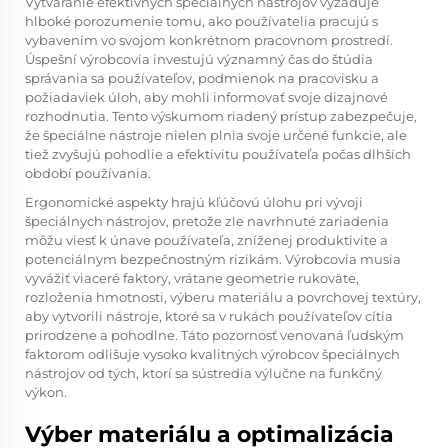
Vytváranie efektívnych špeciálnych nástrojov vyžaduje
hlboké porozumenie tomu, ako používatelia pracujú s
vybavením vo svojom konkrétnom pracovnom prostredí.
Úspešní výrobcovia investujú významný čas do štúdia
správania sa používateľov, podmienok na pracovisku a
požiadaviek úloh, aby mohli informovať svoje dizajnové
rozhodnutia. Tento výskumom riadený prístup zabezpečuje,
že špeciálne nástroje nielen plnia svoje určené funkcie, ale
tiež zvyšujú pohodlie a efektivitu používateľa počas dlhších
období používania.
Ergonomické aspekty hrajú kľúčovú úlohu pri vývoji
špeciálnych nástrojov, pretože zle navrhnuté zariadenia
môžu viesť k únave používateľa, zníženej produktivite a
potenciálnym bezpečnostným rizikám. Výrobcovia musia
vyvážiť viaceré faktory, vrátane geometrie rukoväte,
rozloženia hmotnosti, výberu materiálu a povrchovej textúry,
aby vytvorili nástroje, ktoré sa v rukách používateľov cítia
prirodzene a pohodlne. Táto pozornosť venovaná ľudským
faktorom odlišuje vysoko kvalitných výrobcov špeciálnych
nástrojov od tých, ktorí sa sústredia výlučne na funkčný
výkon.
Výber materiálu a optimalizácia