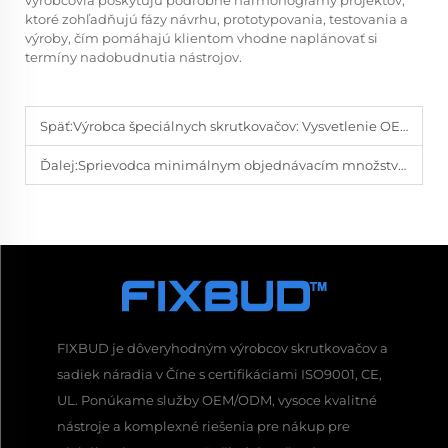
výrobcovia poskytujú podrobné harmonogramy projektov,
ktoré zohľadňujú fázy návrhu, prototypovania, testovania a
výroby, čím pomáhajú klientom vhodne naplánovať si
termíny nadobudnutia nástrojov.
Späť:
Výrobca špeciálnych skrutkovačov: Vysvetlenie OEM a ODM služieb
Ďalej:
Sprievodca minimálnym objednávacím množstvom (MOQ) pre vlastné skrutkovače
FIXBUD je dôveryhodným výrobcov skrutkovačov a
sadiek náradia v Číne s certifikáciami ISO9001, CE,
UL. Ponúkame služby OEM/ODM, vysoce kvalitné
nástroje a komplexné riešenia pre nákup pre