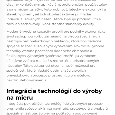
dizajny konkrétnym aplikáciám, preferenciám používateľov
a smerniciam značky. Automobilový, letecký, elektronický a
stavebný priemysel boli obzvlášť aktívne pri hľadaní
individualizovaných riešení, ktoré zvyšujú produktivitu a
zároveň zachovávajú konzistentné štandardy kvality.
Moderné výrobné kapacity urobili pre podniky ekonomicky
životaschopnou voľbu zameranú na výrobu špeciálnych
nástrojov bez prekážkových nákladov, ktoré boli tradične
spojené so špecializovaným vybavením. Pokročilé výrobné
techniky vrátane počítačom riadeného obrábania a
flexibilných výrobných systémov umožňujú výrobcom
efektívne vyrábať malé až stredné série prispôsobených
nástrojov. Táto dostupnosť otvorila nové možnosti pre
spoločnosti, ktoré hľadajú optimalizáciu svojich
prevádzkových procesov prostredníctvom účelovo
navrhnutého vybavenia.
Integrácia technológií do výroby
na mieru
Integrácia pokročilých technológií do výrobných procesov
premenila spôsob, akým sa navrhujú, prototypujú a vyrábajú
špeciálne nástroje. Softvér na počítačom podporované