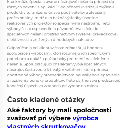
ktoré môžu špecializované nástrojové riešenia priniesť do
rôznych odvetví a aplikácií. Spoločnosti uvádzajú zvýšenú
produktivitu, zníženú únavu používateľov a zlepšený
profesionálny imidž ako bežné výsledky úspešne
realizovaných projektov so špeciálnymi nástrojmi. Tieto
výhody často ospravedlnia pôvodnú investíciu do
špeciálnych riešení prostredníctvom zvýšenej prevádzkovej
efektívnosti a znížených dlhodobých nákladov.
Odporúčania od klientov často zdôrazňujú hodnotu
spolupráce s výrobcami, ktorí rozumejú ich špecifickým
potrebám a dokážu požiadavky premeniť na efektívne
riešenia. Spolupracujúci charakter vývoja špeciálnych
nástrojov často vedie k trvalým vzťahom, ktoré prinesú
obostranné výhody prostredníctvom neustáleho zlepšovania
a rozšírenia ponuky produktov. Tieto partnerstvá predstavujú
konečný úspech vo vzťahoch pri výrobe na mieru.
Často kladené otázky
Aké faktory by mali spoločnosti
zvažovať pri výbere
výrobca
vlastných skrutkovačov