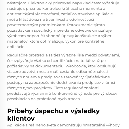
nástrojom. Elektronický priemysel napríklad často vyžaduje
nástroje s presnou kontrolou krútiaceho momentu a
antistatickými vlastnosťami, zatiaľ čo stavebné aplikácie
môžu klásť dôraz na trvanlivosť a odolnosť voči
poveternostným podmienkam. Porozumenie týmto
požiadavkám špecifickým pre dané odvetvie umožňuje
výrobcom odporučiť vhodné úpravy konštrukcie a výber
materiálov, ktoré optimalizujú výkon pre konkrétne
aplikácie.
Regulačné prostredia sa tiež výrazne líšia medzi odvetviami,
čo ovplyvňuje všetko od certifikácie materiálov až po
požiadavky na dokumentáciu. Výrobcovia, ktorí obsluhujú
viacero odvetví, musia mať rozsiahle odborné znalosti
rôznych noriem a predpisov a zároveň vyvíjať efektívne
postupy na zabezpečenie dodržiavania predpisov v rámci
rôznych typov projektov. Tieto regulačné znalosti
predstavujú významnú konkurenčnú výhodu pre výrobcov
pôsobiacich na profesionálnych trhoch.
Príbehy úspechu a výsledky
klientov
Aplikácie z reálneho sveta demonštrujú hmatateľné výhody,