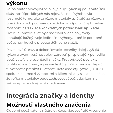
výkonu
Voľba materiálov výrazne ovplyvňuje výkon aj používateľskú
skúsenosť špeciálnych nástrojov. Skúsení výrobcovia
rozumejú tomu, ako sa rôzne materiály správajú za rôznych
prevádzkových podmienok, a dokážu odporučiť optimálne
možnosti na základe konkrétnych požiadaviek aplikácie.
Ocele, hliníkové zliatiny a špecializované polyméry
ponúkajú každý svoje jedinečné výhody, ktoré je potrebné
počas návrhového procesu dôkladne zvážiť.
Povrchové úpravy a dokončovacie techniky ďalej zvyšujú
výkon a trvanlivosť nástrojov, zároveň prispievajú k pohodliu
používateľa a prezentácii značky. Protiprškové povlaky,
protikorózne úpravy a presné textúry môžu výrazne zlepšiť
funkčnosť a predĺžiť životnosť. Tieto aspekty vyžadujú úzku
spoluprácu medzi výrobcami a klientmi, aby sa zabezpečilo,
že voľba materiálov bude zodpovedať požiadavkám na
výkon aj rozpočtovým obmedzeniam.
Integrácia značky a identity
Možnosti vlastného značenia
Odborní používatelia nástrojov čoraz viac oceňujú vybavenie,