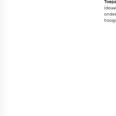
Toepa
Ideaa
onder
hoogw