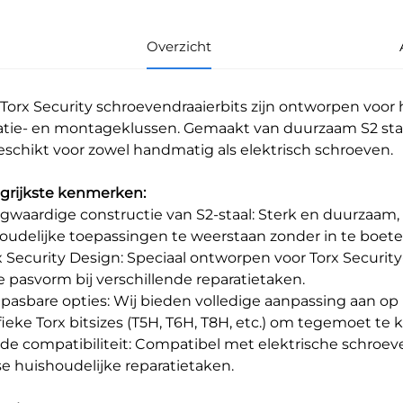
Overzicht
Torx Security schroevendraaierbits zijn ontworpen voor 
atie- en montageklussen. Gemaakt van duurzaam S2 staal
geschikt voor zowel handmatig als elektrisch schroeven.
grijkste kenmerken:
ogwaardige constructie van S2-staal: Sterk en duurzaam
oudelijke toepassingen te weerstaan zonder in te boeten
rx Security Design: Speciaal ontworpen voor Torx Securi
ge pasvorm bij verschillende reparatietaken.
npasbare opties: Wij bieden volledige aanpassing aan op ma
fieke Torx bitsizes (T5H, T6H, T8H, etc.) om tegemoet t
ede compatibiliteit: Compatibel met elektrische schroe
se huishoudelijke reparatietaken.