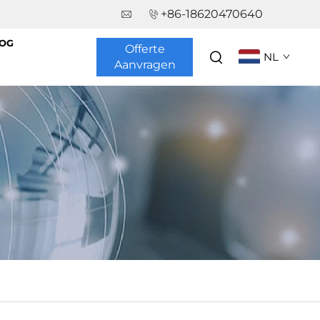
+86-18620470640
OG
Offerte
NL
Aanvragen