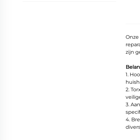
Onze 
repar
zijn 
Belan
1. Ho
huish
2. To
veili
3. Aa
speci
4. Br
diver