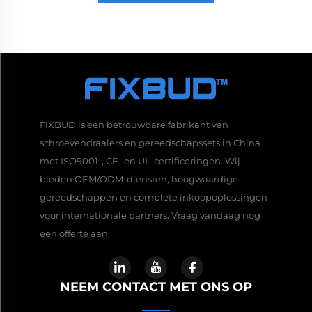
FIXBUD is een betrouwbare fabrikant van
schroevendraaiers en gereedschapssets in China
met ISO9001-, CE- en UL-certificeringen. Wij
bieden OEM/ODM-diensten, hoogwaardige
gereedschappen en complete inkoopoplossingen
voor internationale partners. Vraag vandaag nog
een offerte aan.
NEEM CONTACT MET ONS OP