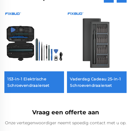
153-in-1 Elektrische
Vaderdag Cadeau 25-in-1
et
Schroevendraaierset
Schroevendraaierset
Vraag een offerte aan
Onze vertegenwoordiger neemt spoedig contact met u op.