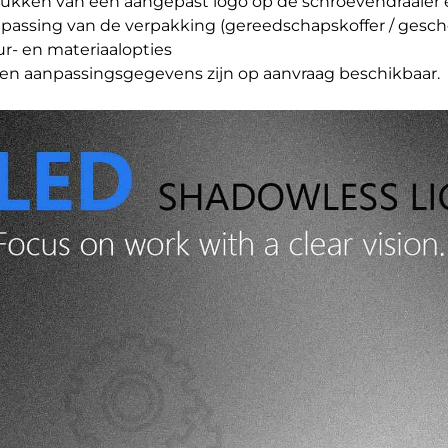
drukken van een aangepast logo op de schroevendraaier
npassing van de verpakking (gereedschapskoffer / gesch
eur- en materiaalopties
n aanpassingsgegevens zijn op aanvraag beschikbaar.