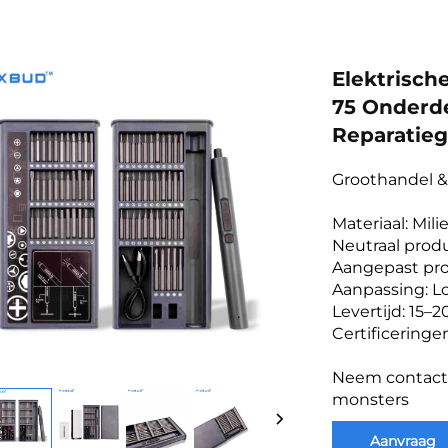
Elektrisch
75 Onderde
Reparatie
Groothandel 
Materiaal: Mil
Neutraal produ
Aangepast pr
Aanpassing: L
Levertijd: 15–
Certificeringe
Neem contact 
monsters
Aanvraag