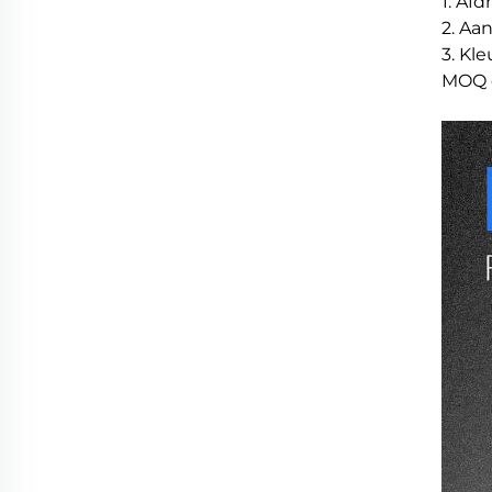
1. Af
2. Aa
3. Kl
MOQ e