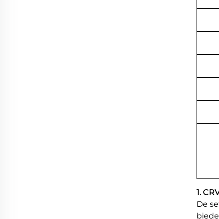
1. CR
De se
biede