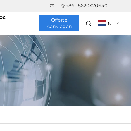
+86-18620470640
OG
Offerte
NL
Aanvragen