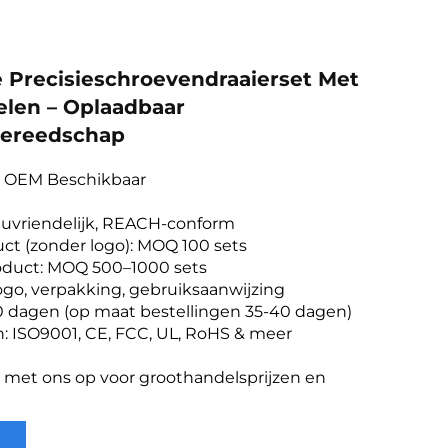
e Precisieschroevendraaierset Met
len – Oplaadbaar
gereedschap
& OEM Beschikbaar
ieuvriendelijk, REACH-conform
ct (zonder logo): MOQ 100 sets
oduct: MOQ 500–1000 sets
ogo, verpakking, gebruiksaanwijzing
20 dagen (op maat bestellingen 35-40 dagen)
n: ISO9001, CE, FCC, UL, RoHS & meer
met ons op voor groothandelsprijzen en