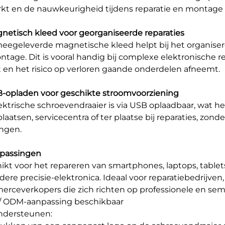
kt en de nauwkeurigheid tijdens reparatie en montage 
gnetisch kleed voor georganiseerde reparaties
eegeleverde magnetische kleed helpt bij het organiser
tage. Dit is vooral handig bij complexe elektronische re
 en het risico op verloren gaande onderdelen afneemt.
B-opladen voor geschikte stroomvoorziening
ektrische schroevendraaier is via USB oplaadbaar, wat h
laatsen, servicecentra of ter plaatse bij reparaties, zond
ngen.
epassingen
ikt voor het repareren van smartphones, laptops, table
dere precisie-elektronica. Ideaal voor reparatiebedrijv
rceverkopers die zich richten op professionele en semi
 ODM-aanpassing beschikbaar
ndersteunen: