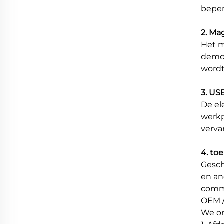
beper
2. Ma
Het m
demon
wordt
3. US
De el
werkp
verva
4. to
Gesch
en an
comme
OEM /
We o