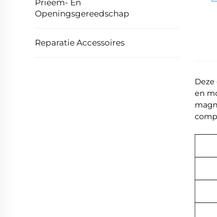
Prieem- En
Openingsgereedschap
Reparatie Accessoires
Deze 
en mo
magne
compl