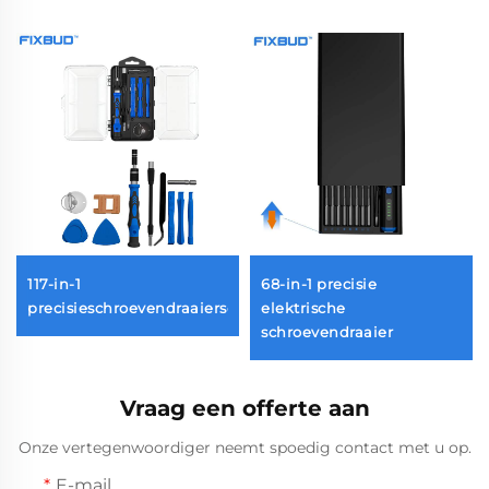
117-in-1
68-in-1 precisie
et
precisieschroevendraaierset
elektrische
schroevendraaier
Vraag een offerte aan
Onze vertegenwoordiger neemt spoedig contact met u op.
E-mail