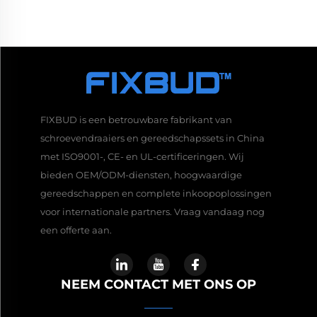
FIXBUD is een betrouwbare fabrikant van
schroevendraaiers en gereedschapssets in China
met ISO9001-, CE- en UL-certificeringen. Wij
bieden OEM/ODM-diensten, hoogwaardige
gereedschappen en complete inkoopoplossingen
voor internationale partners. Vraag vandaag nog
een offerte aan.
NEEM CONTACT MET ONS OP