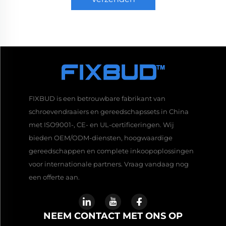
FIXBUD is een betrouwbare fabrikant van
schroevendraaiers en gereedschapssets in China
met ISO9001-, CE- en UL-certificeringen. Wij
bieden OEM/ODM-diensten, hoogwaardige
gereedschappen en complete inkoopoplossingen
voor internationale partners. Vraag vandaag nog
een offerte aan.
NEEM CONTACT MET ONS OP