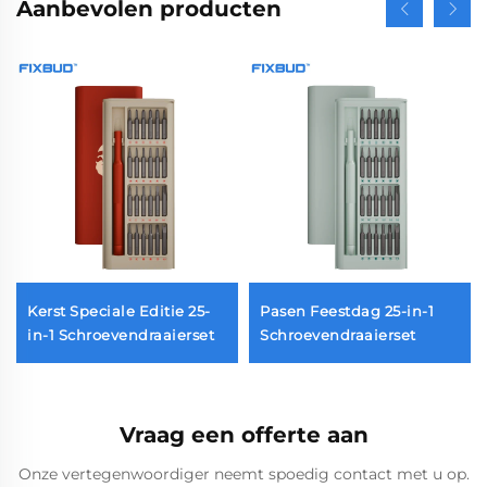
Aanbevolen producten
Kerst Speciale Editie 25-
Pasen Feestdag 25-in-1
et
in-1 Schroevendraaierset
Schroevendraaierset
Vraag een offerte aan
Onze vertegenwoordiger neemt spoedig contact met u op.