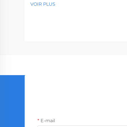
VOIR PLUS
segment essentiel du marché des
outils professionnels, desservant des
entreprises allant des quincailleries
aux sociétés de construction. Avec
la production mondiale...
E-mail