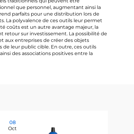
ls traditionnels qui peuvent être
ssionnel que personnel, augmentant ainsi la
rend parfaits pour une distribution lors de
s. La polyvalence de ces outils leur permet
cité coûts est un autre avantage majeur, la
 retour sur investissement. La possibilité de
t aux entreprises de créer des objets
 leur public cible. En outre, ces outils
insi des associations positives entre la
08
1
Oct
Oc