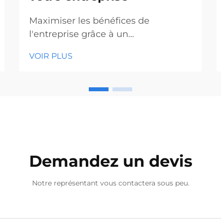
Maximiser les bénéfices de
l'entreprise grâce à un
approvisionnement stratégique en
VOIR PLUS
outils. Sur les marchés
concurrentiels du matériel et de la
construction d'aujourd'hui, prendre
des décisions intelligentes en
matière d'approvisionnement peut
avoir un impact significatif sur votre
rentabilité. L'achat en gros de
tournevis s'impose comme une st...
Demandez un devis
Notre représentant vous contactera sous peu.