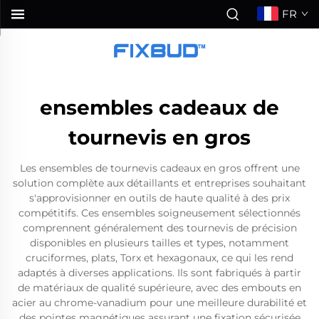
FR
ensembles cadeaux de
tournevis en gros
Les ensembles de tournevis cadeaux en gros offrent une
solution complète aux détaillants et entreprises souhaitant
s'approvisionner en outils de haute qualité à des prix
compétitifs. Ces ensembles soigneusement sélectionnés
comprennent généralement des tournevis de précision
disponibles en plusieurs tailles et types, notamment
cruciformes, plats, Torx et hexagonaux, ce qui les rend
adaptés à diverses applications. Ils sont fabriqués à partir
de matériaux de qualité supérieure, avec des embouts en
acier au chrome-vanadium pour une meilleure durabilité et
des pointes magnétiques assurant une fixation sécurisée