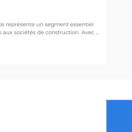
Les 1
03
Oct
entre
os représente un segment essentiel
s aux sociétés de construction. Avec la
Maximis
du maté
avoir u
VOIR P