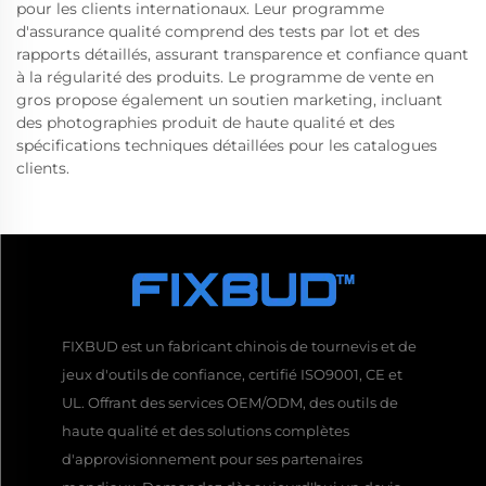
pour les clients internationaux. Leur programme
d'assurance qualité comprend des tests par lot et des
rapports détaillés, assurant transparence et confiance quant
à la régularité des produits. Le programme de vente en
gros propose également un soutien marketing, incluant
des photographies produit de haute qualité et des
spécifications techniques détaillées pour les catalogues
clients.
FIXBUD est un fabricant chinois de tournevis et de
jeux d'outils de confiance, certifié ISO9001, CE et
UL. Offrant des services OEM/ODM, des outils de
haute qualité et des solutions complètes
d'approvisionnement pour ses partenaires