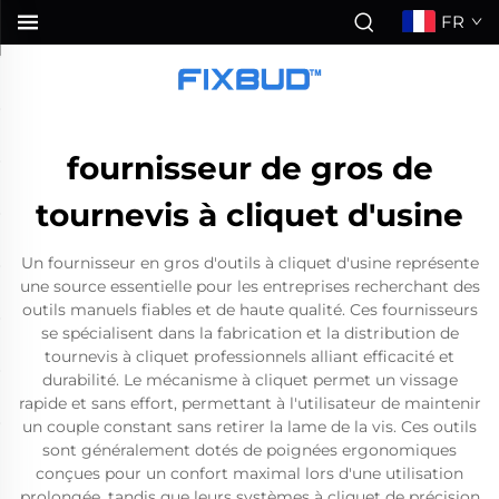
FR
fournisseur de gros de
tournevis à cliquet d'usine
Un fournisseur en gros d'outils à cliquet d'usine représente
une source essentielle pour les entreprises recherchant des
outils manuels fiables et de haute qualité. Ces fournisseurs
se spécialisent dans la fabrication et la distribution de
tournevis à cliquet professionnels alliant efficacité et
durabilité. Le mécanisme à cliquet permet un vissage
rapide et sans effort, permettant à l'utilisateur de maintenir
un couple constant sans retirer la lame de la vis. Ces outils
sont généralement dotés de poignées ergonomiques
conçues pour un confort maximal lors d'une utilisation
prolongée, tandis que leurs systèmes à cliquet de précision