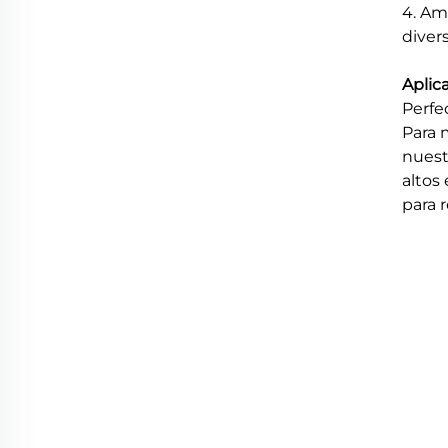
4. Am
diver
Aplic
Perfe
Para 
nuest
altos
para 