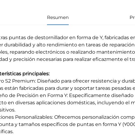
Resumen
Pr
ras puntas de destornillador en forma de Y, fabricadas en
er durabilidad y alto rendimiento en tareas de reparaci
es, reparando electrónicos o realizando mantenimiento g
idad y precisión necesarias para realizar eficazmente el tr
erísticas principales:
ero S2 Premium: Diseñado para ofrecer resistencia y durab
s están fabricadas para durar y soportar tareas pesadas e
seño de Precisión en Forma Y: Específicamente diseñado pa
cto en diversas aplicaciones domésticas, incluyendo el
itivos.
ciones Personalizables: Ofrecemos personalización complet
 punta y tamaños específicos de puntas en forma Y (Y000, 
ficas.