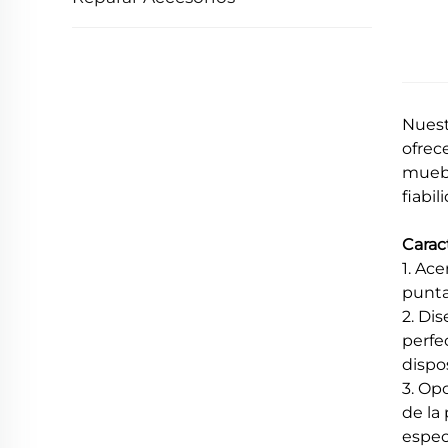
Nuest
ofrec
muebl
fiabil
Caract
1. Ac
punta
2. Di
perfe
dispos
3. Op
de la
especí