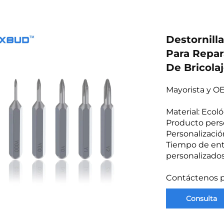
Destornill
Para Repar
De Bricola
Mayorista y O
Material: Eco
Producto pers
Personalizació
Tiempo de entr
personalizados
Contáctenos pa
Consulta