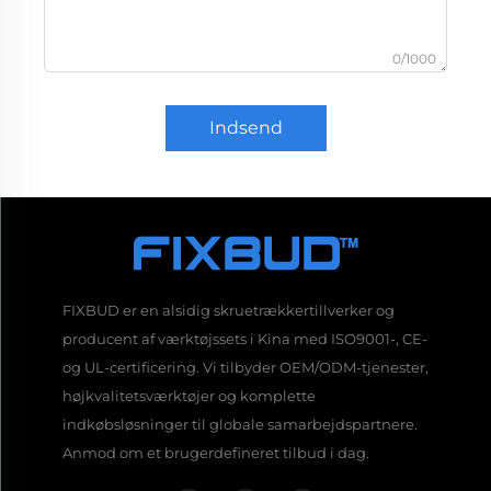
0/1000
Indsend
FIXBUD er en alsidig skruetrækkertillverker og
producent af værktøjssets i Kina med ISO9001-, CE-
og UL-certificering. Vi tilbyder OEM/ODM-tjenester,
højkvalitetsværktøjer og komplette
indkøbsløsninger til globale samarbejdspartnere.
Anmod om et brugerdefineret tilbud i dag.