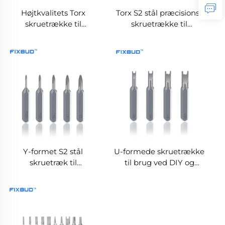
Højtkvalitets Torx
Torx S2 stål præcisions-
skruetrække til
skruetrække til
reparation af
hjemmerekviring
husholdningsapparater
og andet udstyr
Y-formet S2 stål
U-formede skruetrække
skruetræk til
til brug ved DIY og
hjemmerekviring og
reparationer
DIY-projekter