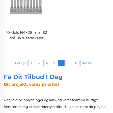
10-dels H4×28 mm S2
stål skruetræksæt
...
Forrige
1
4
5
6
7
8
Næste
Få Dit Tilbud I Dag
Dit projekt, vores prioritet
Udfyld dine oplysninger og krav, og vores team vil hurtigt
fremsende dig et skræddersyet tilbud. Lad os starte dit projekt