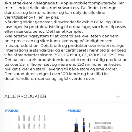
skruetrækkere (velegnede til Apple-mobiler/computere/briller
m.m.), industrielle bitskruetræksæt osv. De findes i mange
størrelser og kombinationer og kan opfylde alle dine
værktøjsbehov til en lav pris.
Når det gælder tjenester, tilbyder det fleksible OEM- og ODM-
løsninger fra produktudvikling til emballage, som kan tilpasses
efter mærkets behov. Det har et komplet
kvalitetsstyringssystem til at kontrollere kvaliteten gennem
hele processen og sikre konsekvens og pålidelighed ved
masseproduktion. Dets fabrik og produkter overholder mange
internationale standarder og er certificeret i henhold til en bred
vifte af standarder såsom BSCI, ISO9001, CE, ROHS, UL, PSE osv.
Det har en stærk produktionskapacitet med en årlig produktion
på over 2,5 millioner sæt og mere end 250 millioner enheder,
hvilket sikrer en stabil levering til både store og små ordrer.
Dens produkter sælges i over 100 lande og har tillid fra
detailhandlere, mærker og fagfolk verden over.
ALLE PRODUKTER