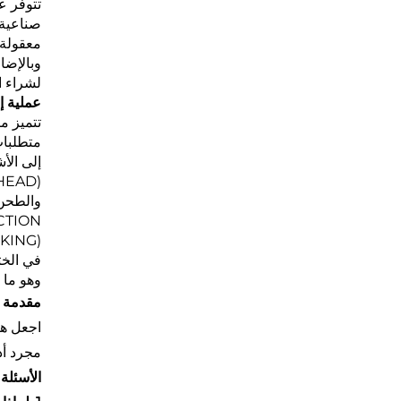
تتوفر ع
صناعية 
معقولة 
وبالإضا
لشراء ا
عملية إن
(AUTOMATIC PACKING) لتُعبّأ المنتجات عالية الجودة وتُستكمل استعداداتها للدخول إلى السوق.
وهو ما 
مقدمة ا
مجرد أدا
الأسئلة 