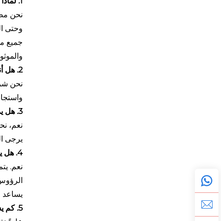
1. لماذا تختارنا؟
نحن مصن
وحتى الم
والموثوق
2. هل أنتم مصنع أم شركة تجارية؟
نحن شرك
واستجاب
3. هل يمكنني تخصيص الشعار أو التغليف؟
يرجى ال
4. هل يتم اختبار منتجاتكم قبل الشحن؟
نعم. يت
الرؤوس،
يساعد ا
5. كم يستغرق الشحن؟