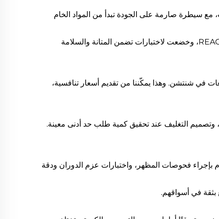
 مع سيطرة صارمة على الجودة تبدأ من المواد الخام
جميع منتجاتنا مصنوعة من مواد صديقة للبيئة، ومتوافقة مع متطلبات نظام REACH، وخضعت لاختبارات تضمن المتانة والسلامة
ات في شنتشن. وهذا يمكّننا من تقديم أسعار تنافسية،
، وتخصيص الألوان، وتصميم التغليف عند تحقيق كمية طلب حد أدنى معينة.
 بإجراء فحوصات المظهر، واختبارات عزم الدوران ودقة
 بثقة في أسواقهم.