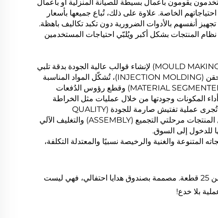
خدمون يقومون بأعمال بسيطة للصيانة المنزلية أو بأعمال
حتياجاتهم الخاصة. علاوة على ذلك، تُباع جميعها بأسعار
ن تجهيز أنفسهم بالأدوات الضرورية دون تكبد تكاليف باهظة.
نظام المنتجات بشكل أكبر ويُلبّي احتياجات المستخدمين
تتميز منتجات FIXBUD بعملية إنتاج صارمة ومعيارية. أولاً، يتم صنع القوالب (MOULD MAKING) لإنشاء قوالب عالية الجودة بدقة تلبي
متطلبات تصميم المنتج، مما يُعدّ الأساس للإنتاج اللاحق. ثم، من خلال عملية الحقن (INJECTION MOLDING)، تُشكّل المواد المناسبة
إلى الأشكال الأساسية للمنتجات. بعد ذلك، تُجرى عمليات مثل تقسيم المادة (MATERIAL SEGMENTED) وقطع رؤوس الدُفعات
 ذلك، تُحسَّن أداء المكونات وجودتها من خلال عمليات مثل الخراطة
والطحن (TURN MILLING) والمعالجة الحرارية (HEAT TREATMENT). ثم تُجرى عملية تفتيش صارمة للجودة (QUALITY
INSPECTION) تضمن أن كل مكوّن يستوفي المعايير المطلوبة. وأخيرًا، تدخل المنتجات مرحلتي التجميع (ASSEMBLY) والتغليف الآلي
 بفضل منتجاته المتنوعة والغنية والرخيصة نسبيًا والمعتدلة التكلفة،
اجعل هالوين هذا العام استثنائيًا مع مجموعة مفك البراغي الخاصة بنا المكونة من 25 قطعة. مصممة بصندوق هدايا احتفالي، فهي ليست
ملية بلا خدع!