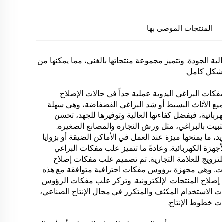
المنتجات الموصى بها
ية عالية الجودة. وتتميز مجموعة منتجاتها بالغنى، مما يمكنها من
بشكل كامل.
ات البراغي اليدوية عملية جداً في حالات الإصلاح
ميع الأثاث البسيط أو شد البراغي الفضفاضة، وهي سهلة
بائية، فبفضل كفاءتها العالية وتوفيرها للجهد، تحسن
بيت بالبراغي، مثل ورش النجارة والمصانع الصغيرة.
الترس الرجعي (Ratchet) بتصميم ترس فريد، ما يمنحها ميزة عند العمل في الأماكن الضيقة أو بزوايا
هزة الكهربائية. وعادةً ما تتميز علب مفكات البراغي
للترويج للعلامة التجارية. تم تصميم علب مفكات إصلاح
رات. وهي مجهزة برؤوس مفكات احترافية متوافقة مع هذه
يي إصلاح المنتجات الإلكترونية. وتركز علب مفكات الرؤوس
) بشكل أكبر على تلبية متطلبات الاستخدام المكثف والمتكرر في مجال الإنتاج الصناعي،
ات خطوط الإنتاج.