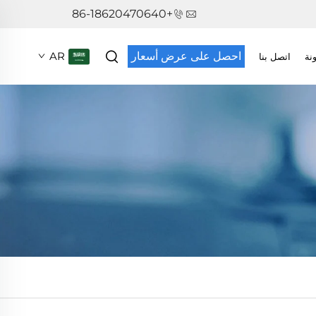
+86-18620470640
احصل على عرض أسعار
AR
نة
اتصل بنا