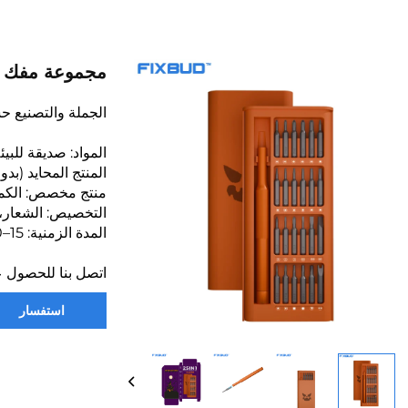
مجموعة مفك براغي
الجملة والتصنيع 
المواد: صديقة للبيئة
المنتج المحايد (بدون شع
منتج مخصص: الكمية الدنيا 
التخصيص: الشعار، ا
المدة الزمنية: 15–20 يومًا (الطلبات المخصصة 35–40 يومًا)
اتصل بنا للحصول ع
استفسار