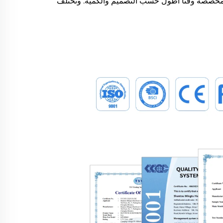
ستغرق الطلبات المخصصة وقتًا أطول حسب التصميم والكمية. وتختلف