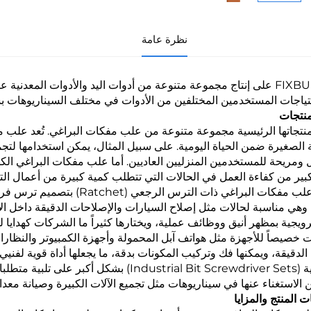
نظرة عامة
تركز FIXBUD على إنتاج مجموعة متنوعة من أدوات اليد والأدوات المعدن
حتياجات المستخدمين المختلفين من الأدوات في مختلف السيناريوهات 
لمنتجات
تجاتها الرئيسية مجموعة متنوعة من علب مفكات البراغي. تُعد علب مفك
ة الصغيرة ضمن الحياة اليومية. على سبيل المثال، يمكن استخدامها لتج
 ومريحة للمستخدمين المنزليين العاديين. أما علب مفكات البراغي الكهر
ير من كفاءة العمل في الحالات التي تتطلب كمية كبيرة من أعمال التث
وتمتاز علب مفكات البراغي ذات 
وهي مناسبة لحالات مثل إصلاح السيارات والإصلاحات الدقيقة داخل الأج
ترويجية بمظهر أنيق ووظائف عملية، ويختارها كثيراً ما الشركات كهدايا 
ت خصيصاً للأجهزة مثل هواتف آبل المحمولة وأجهزة الكمبيوتر والنظا
 الدقيقة، ويمكنها فك وتركيب المكونات بدقة، ما يجعلها أداة قوية لفن
الصناعية (Industrial Bit Screwdriver Sets
ن الاستغناء عنها في سيناريوهات مثل تجميع الآلات الكبيرة وصيانة معد
 المنتج والمزايا