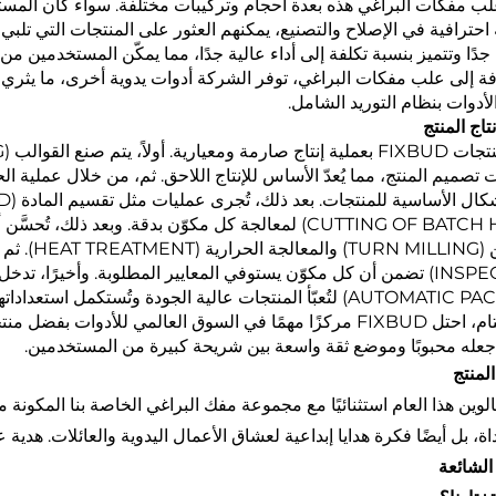
لب مفكات البراغي هذه بعدة أحجام وتركيبات مختلفة. سواء كان المست
احترافية في الإصلاح والتصنيع، يمكنهم العثور على المنتجات التي تلبي ا
جدًا وتتميز بنسبة تكلفة إلى أداء عالية جدًا، مما يمكّن المستخدمين م
فة إلى علب مفكات البراغي، توفر الشركة أدوات يدوية أخرى، ما يثري 
لأدوات بنظام التوريد الشامل.
تاج المنتج
(CUTTING OF BATCH HEAD) لمعالجة كل مكوّن بدقة. وبعد
في الختام، احتل FIXBUD مركزًا مهمًا في السوق العالمي للأدوات
جعله محبوبًا وموضع ثقة واسعة بين شريحة كبيرة من المستخدمين.
لمنتج
ة، بل أيضًا فكرة هدايا إبداعية لعشاق الأعمال اليدوية والعائلات. هدية ع
الشائعة