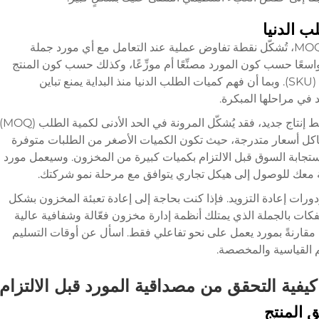
ب الدنيا
كميات الطلب الدنيا، والمعروفة عمومًا باسم MOQs، تُشكّل نقطة تفاوض عملية عند التعامل مع أي مورد جملة
واسعًا حسب كون المورد مصنِّعًا أم موزِّعًا، وكذلك حسب كون المنتج
عنصرًا قياسيًّا ضمن الكتالوج أم عنصرًا مخصصًا (SKU). وبما أن فهم كميات الطلب الدنيا منذ البداية يمنع تباين
 في مراحلها المبكرة.
إذا كانت شركتك توسّع نطاق عملياتها أو تختبر خط إنتاج جديد، فقد يُشكّل المرونة في الحد ال
ياكل أسعار متدرجة، حيث تكون الكميات الأصغر من الطلبات متوفرة
 استجابة السوق قبل الالتزام بكميات كبيرة من المخزون. وسيعمل مورد
ابة معك للوصول إلى هيكل تجاري يتوافق مع مرحلة نمو شركتك.
دورات إعادة التزويد. فإذا كنت بحاجة إلى إعادة تعبئة المخزون بشكل
كات بالجملة الذي يمتلك أنظمة إدارة مخزون فعّالة وشفافية عالية
 مقارنةً بمورد يعمل على نحو تفاعلي فقط. اسأل عن أوقات التسليم
يم القياسية والمخصصة.
كيفية التحقق من مصداقية المورد قبل الالتزام
 المنتج