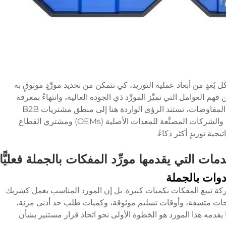
ُعدٍ من أبعاد عملية التوريد، كي تتمكن من تحديد مورِّدٍ موثوقٍ به
من فهم العوامل التي تميِّز المورِّد ذي الجودة العالية، وانتهاءً بمعرفة
المؤشرات التحذيرية التي يجب الانتباه إليها أثناء المفاوضات، تستند الرؤى الواردة هنا إلى منطق مشتريات B2B
الحقيقي القابل للتطبيق على الموزِّعين والوكلاء والشركات المصنِّعة للمعدات الأصلية (OEMs) ومشتري القطاع
جية توريدٍ أكثر ذكاءً.
ات التي يقدمها مورِّد المفكات بالجملة فعليًّا
دوات بالجملة
ة تبيع المفكات بكميات كبيرة. بل إن المورد المناسب يعمل كشريك
تجات متسقة، وأوقات تسليم موثوقة، وكميات طلب حد أدنى مرنة،
 يقدمه هذا المورد هو الخطوة الأولى نحو اتخاذ قرار مستنير بشأن