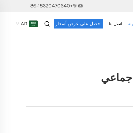
+86-18620470640
احصل على عرض أسعار
AR
نة
اتصل بنا
 جماعي