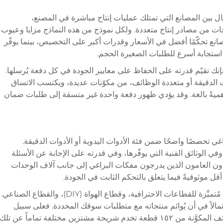
 بين المصانع التي تمتلك عمليات إنتاج مباشرة في المصنع،
ات من مصادر إنتاج متعددة. ولكل نموذج من هذه النماذج مزايا وعيوب
مصانع تحكّمًا أفضل في الأسعار وقدرات أكبر على التخصيص، بينما يوفّر
استجابة أسرع للطلبات الصغيرة الحجم.
نك تقيّم قدرته على الحفاظ على معايير الجودة في كل دفعة يُرسلها.
الدقيقة أو متعددة الوظائف، من مكوّنات عديدة، ويكتسب الاتساق
ميةً بالغة. وقد يؤدي ظهور دفعة واحدة غير متسقة إلى طلبات ضمان
ي تخصصًا واضحًا ضمن فئة الأدوات اليدوية أو الأدوات الدقيقة.
ي الوثائق الفنية التي يوفّرها، وفي قدرته على الإجابة عن الأسئلة
وردون العامون الذين يدرجون مفكات البراغي إلى جانب آلاف الوحدات
انتبه إلى ما إذا كان المورد يقدّم خطوط منتجات مُتميِّزة للقطاعات الاحترافية، وقطاع الهواة (DIY)، والقطاع الصناعي.
مالاً في أن يُوائم منتجاته مع متطلبات سوقك المحددة. فعلى سبيل
المثال، فإن مجموعة مفكّات دقة متعددة الوظائف المكوَّنة من ١٥٢ قطعة تخدم شريحة مشترين مختلفة تماماً عن تلك