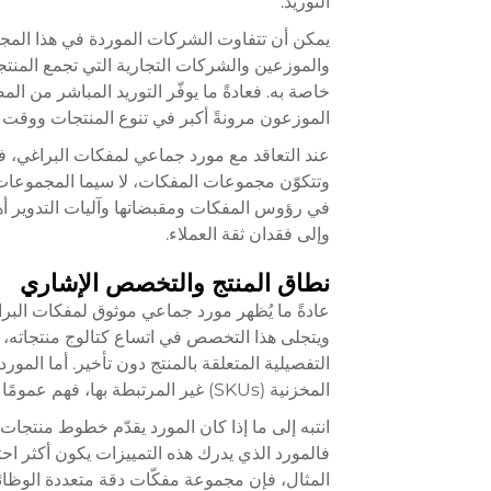
التوريد.
يمكن أن تتفاوت الشركات الموردة في هذا المجال
والموزعين والشركات التجارية التي تجمع المنتج
خاصة به. فعادةً ما يوفّر التوريد المباشر من ال
الموزعون مرونةً أكبر في تنوع المنتجات ووقت 
عند التعاقد مع مورد جماعي لمفكات البراغي، فإ
وتتكوّن مجموعات المفكات، لا سيما المجموعات 
في رؤوس المفكات ومقبضاتها وآليات التدوير أه
وإلى فقدان ثقة العملاء.
نطاق المنتج والتخصص الإشاري
عادةً ما يُظهر مورد جماعي موثوق لمفكات البراغ
ويتجلى هذا التخصص في اتساع كتالوج منتجاته، وف
التفصيلية المتعلقة بالمنتج دون تأخير. أما الم
المخزنية (SKUs) غير المرتبطة بها، فهم عمومًا أقل موثوقيةً فيما يتعلق بالتحكم الثابت في الجودة.
فالمورد الذي يدرك هذه التمييزات يكون أكثر احت