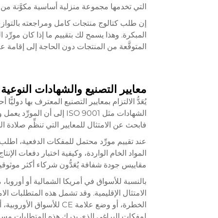
التي تخدمها مجموعة منزلية أساسية مكوَّنة من ٦ قطع، ويجب أن يدرك المورد هذه الفروق وأن يلبّيها.
إن طلب كتالوج منتجات كامل ومراجعته بالتوازي 
المبكرة. وهذا يسمح لك بتقييم ما إذا كان مورِّد ا
المتوقَّعة من المنتجات دون الحاجة إلى إقامة عل
ا
معايير التصنيع والشهادات النوعية
يُعَدُّ الالتزام بمعايير التصنيع المعترف بها دولي
الشهادات مثل ISO 9001 إلى أن
فابحث عن الامتثال للمعايير التي تنظِّم صلادة
عند تقييم مورِّد محتمل للمفكات الدفعية، اطلب
المواد الخام الواردة، وكيفية اختبار دفعات الإنت
مقاييس جودة شفافة يُعَدُّون شركاء أكثر موثوقية
بالنسبة للأسواق في أمريكا الشمالية أو أوروبا، 
الخطرة، أو وضع علامة CE ل
لمفكات البراغي الذي يدرك هذه المتطلبات مسبق