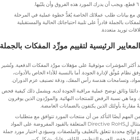
مع بيانات طلب عملائك الخاصة يُعَدُّ خطوة عملية في المرحلة
لمفكات بالجملة قادراً على تلبية احتياجاتك الحالية والمستقبلية
اقات توريد متعددة.
لمعايير الرئيسية لتقييم مورِّد المفكات بالجملة
ًّا أحد أكثر المؤشرات موثوقيةً على مؤهلات مورِّد المفكات الدفعية. وتُشير
 المورِّد يعمل وفق نظام مُوثَّق لإدارة الجودة. أما بالنسبة للأداء الخاص بالأدوات،
 المواد، وتسامحات هندسة رأس المفك، ودقة تصنيف عزم الدوران.
 دائمًا وثائق توضح عملية مراقبة الجودة لديه. ويشمل ذلك كيفية فحص
اج، وما هي نسبة الرفض للمنتجات النهائية. والمورِّدون الذين يوفرون
ً مقارنةً بأولئك الذين يكتفون بالضمانات الغامضة.
من المهم أيضًا التأكد من أن منتجات المورد تتوافق مع متطلبات
الامتثال الإقليمية. وقد تشمل هذه المتطلبات الامتثال لDirective RoHS المتعلقة بالقيود المفروضة على المواد
لأسواق الأوروبية، أو لوائح محددة تتعلق بالتغليف والملصقات. وسيؤدي اختيار مورد جملة
ًا إلى خفض العبء التنظيمي المُلقى عليك بشكلٍ كبير.