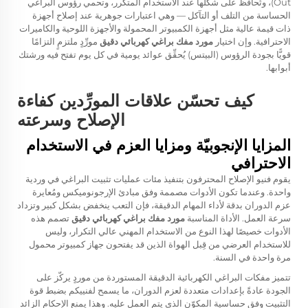
Out)، وتُحافظ على شكلها عند الاستخدام المتكرر، وتحمي رؤوس البراغي
الحساسة من التلف أو التآكل — وهي اعتبارات جوهرية عند إصلاح أجهزة
ذات قيمة عالية مثل أجهزة الكمبيوتر المحمولة والأجهزة اللوحية والكاميرات
الاحترافية. وإن اختيار
مورد مفك براغي كهربائي دقيق
مورِّدٍ ملتزمٍ التزامًا
قويًّا بجودة الرؤوس (البيتس) يُحقِّق عوائد يومية في كل يوم تفتح فيه ورشتك
أبوابها.
كيف تحسّن علاقات المورِّدين كفاءة
الإصلاح وسرعته
المزايا الإنجوبيّة ومزايا العزم في الاستخدام
الاحترافي
يقوم فنيو الإصلاح المحترفون بتنفيذ مئات عمليات تثبيت البراغي في وردية
واحدة. وعندما تكون الأدوات مصممة وفق مبادئ الإرجونوميكس ومُعايرة
عزم الدوران بدقة لأداء المهام الدقيقة، فإن التعب ينخفض بشكل كبير وتزداد
سرعة العمل. الأداة المناسبة
مورد مفك براغي كهربائي دقيق
تصمم هذه
الأدوات خصيصًا لهذا النوع من الاستخدام المهني عالي التكرار، وليس
للاستخدام العرضي من قِبل الهواة الذين قد يفتحون جهاز كمبيوتر محمول
مرة واحدة في السنة.
تتميز مفكات البراغي الكهربائية الدقيقة المستوردة من موردٍ يركّز على
الجودة عادةً بإعدادات متعددة لعزم الدوران، ما يسمح لفنييكم بضبط قوة
التثبيت وفق حساسية المكوّن الذي يتم العمل عليه. وهذا يمنع الإحكام الزائد