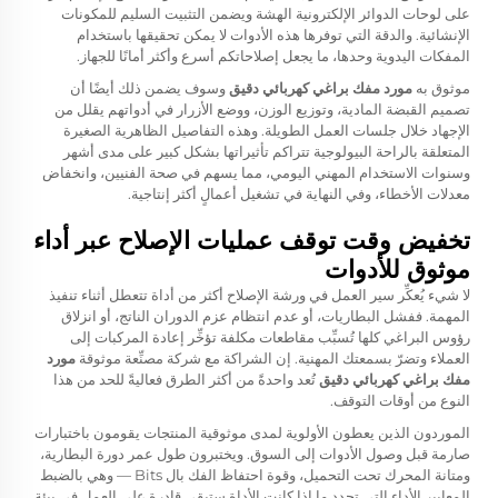
على لوحات الدوائر الإلكترونية الهشة ويضمن التثبيت السليم للمكونات
الإنشائية. والدقة التي توفرها هذه الأدوات لا يمكن تحقيقها باستخدام
المفكات اليدوية وحدها، ما يجعل إصلاحاتكم أسرع وأكثر أمانًا للجهاز.
موثوق به
مورد مفك براغي كهربائي دقيق
وسوف يضمن ذلك أيضًا أن
تصميم القبضة المادية، وتوزيع الوزن، ووضع الأزرار في أدواتهم يقلل من
الإجهاد خلال جلسات العمل الطويلة. وهذه التفاصيل الظاهرية الصغيرة
المتعلقة بالراحة البيولوجية تتراكم تأثيراتها بشكل كبير على مدى أشهر
وسنوات الاستخدام المهني اليومي، مما يسهم في صحة الفنيين، وانخفاض
معدلات الأخطاء، وفي النهاية في تشغيل أعمالٍ أكثر إنتاجية.
تخفيض وقت توقف عمليات الإصلاح عبر أداء
موثوق للأدوات
لا شيء يُعكِّر سير العمل في ورشة الإصلاح أكثر من أداة تتعطل أثناء تنفيذ
المهمة. ففشل البطاريات، أو عدم انتظام عزم الدوران الناتج، أو انزلاق
رؤوس البراغي كلها تُسبِّب مقاطعات مكلفة تؤخِّر إعادة المركبات إلى
العملاء وتضرّ بسمعتك المهنية. إن الشراكة مع شركة مصنِّعة موثوقة
مورد
مفك براغي كهربائي دقيق
تُعد واحدةً من أكثر الطرق فعاليةً للحد من هذا
النوع من أوقات التوقف.
الموردون الذين يعطون الأولوية لمدى موثوقية المنتجات يقومون باختبارات
صارمة قبل وصول الأدوات إلى السوق. ويختبرون طول عمر دورة البطارية،
ومتانة المحرك تحت التحميل، وقوة احتفاظ الفك بال Bits — وهي بالضبط
المعايير الأداء التي تحدد ما إذا كانت الأداة ستبقى قادرة على العمل في بيئة