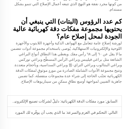
من كونها مجرد نفقة هو النهج الذي تتبعه أعمال الإصلاح التي تنمو بشكل
مستدام.
كم عدد الرؤوس (البتات) التي ينبغي أن
يحتويها مجموعة مفكات دقة كهربائية عالية
الجودة لمحل إصلاح عام؟
لورشة إصلاح عامة تتعامل مع الهواتف الذكية وأجهزة اللابتوب والأجهزة
اللوحية والإلكترونيات الاستهلاكية، يُوصى باستخدام مجموعة أدوات تتضمن
ما لا يقل عن ٦٠ إلى ٦٨ رأس مفك. ويغطي هذا النطاق أنواع البراغي
الشائعة مثل براغي فيليبس وبراغي الرأس المسطّح وبراغي توركس
وبراغي البنتالوب وبراغي التراي-윙 وبراغي السداسية، وبأحجام متعددة.
وتتيح مجموعة الأدوات الشاملة الصادرة من موردٍ موثوقٍ لمفكات الدقة
الكهربائية تجنّب الحاجة إلى شراء عدة مجموعات منفصلة، كما تضمن
جاهزية الفنيين لمواجهة أوسع نطاقٍ ممكنٍ من سيناريوهات الإصلاح.
السابق:
مورد مفكات الدقة الكهربائية: دليلٌ لشركات تصنيع الإلكترونيات
التالي:
التحكم في العزم والسرعة: ما الذي يجب أن يوفّره لك المورد