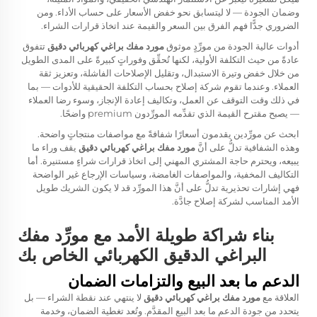
وضمان الجودة — لا ليتسابق نحو خفض الأسعار على حساب الأداء. ومن
الضروري جدًّا فهم الفرق بين السعر والقيمة عند اتخاذ قرارات الشراء.
أدوات عالية الجودة من مورِّدٍ موثوق
مورد مفك براغي كهربائي دقيق
تتفوق
عادةً من حيث التكلفة الأولية، لكنها تُحقِّق وفوراتٍ كبيرةً على المدى الطويل
من خلال خفض وتيرة الاستبدال، وتقليل الإصلاحات الفاشلة، وتعزيز ثقة
العملاء. وعندما تقوم شركة إصلاح بحساب التكلفة الحقيقية للأدوات — بما
في ذلك وقت التوقف عن العمل، وتكاليف إعادة الإنجاز، وسوء رضا العملاء
— يصبح مقترح القيمة الذي تقدِّمه المورِّدون premium واضحًا.
ابحث عن مورِّدين يقدمون أسعارًا شفافةً مع مواصفات منتجاتٍ واضحة.
وهذه الشفافية تدلُّ على أنَّ
مورد مفك براغي كهربائي دقيق
يقف وراء ما
يبيعه، ويحترم حاجة المشتري المهني إلى اتخاذ قرارات شراءٍ مستنيرة. أما
التكاليف المخفية، والمواصفات الغامضة، وسياسات الإرجاع غير الواضحة
فهي إشارات تحذيرية تدلُّ على أنَّ هذا المورِّد قد لا يكون الشريك طويل
الأمد المناسب لشركة إصلاح جادَّة.
بناء شراكة طويلة الأمد مع مورِّد مفك
البراغي الدقيق الكهربائي الخاص بك
الدعم ما بعد البيع والتزامات الضمان
العلاقة مع
مورد مفك براغي كهربائي دقيق
لا ينتهي عند نقطة الشراء — بل
يتحدد من جودة الدعم ما بعد البيع المقدَّم. وتُعد تغطية الضمان، وخدمة