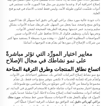
إصلاح احترافية أم لا. وعندما تشتري من مثل هذا المورد، فأنت تستثمر في
أدوات صُمِّمت لتكون طويلة الأمد، وليس فقط لتجذب الانتباه في فيديو فتح
العلبة.
ذات جودة عالية
مورد مفك براغي كهربائي دقيق
كما سيوفّر لك هذا المورد
وثائق منتج واضحة، مما يجعل من السهل على فريقك صيانة الأدوات بشكلٍ
سليم وتمديد عمر خدمتها. ومعرفة الطريقة الصحيحة لشحن الأدوات،
وتخزينها بأمان، وتنظيف فكوك الـ Bits تحافظ على أداء الأدوات ضمن
المواصفات المطلوبة لفترة أطول — وهذه ميزة بسيطة لا يستفيد منها كثير
من شركات الإصلاح لأن موردها لم يقدّم هذه التوجيهات أساسًا.
معايير اختيار المورِّد التي تؤثر مباشرةً
على نمو نشاطك في مجال الإصلاح
اتساع نطاق المنتجات وطرق الترقية المتاحة
مع نمو نشاط إصلاح المركبات الخاص بك، ستتطور احتياجاتك من الأدوات.
وتُقدِّم شركة مُقدِّمة للخدمات لا تكتفي بتوفير منتج واحد فقط، بل تقدِّم
مجموعةً واسعةً من الأدوات التي تتوسَّع تدريجيًّا لتتماشى مع طموحاتك.
ويصبح اختيار مجموعة أدوات شاملة جاهزة للاستخدام الفوري في البداية، ثم
إضافة أدوات متخصِّصة لفئات إصلاح محدَّدة لاحقًا، أمرًا سلسًا عندما يكون
المورِّد قد توقَّع بالفعل هذه الاحتياجات مسبقًا ضمن خط منتجاته.
مورد مفك
براغي كهربائي دقيق
يُعد التوافق مع عمليات الترقية اعتبارًا عمليًّا آخر.