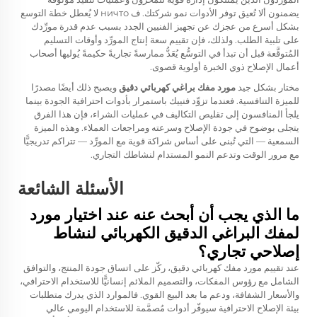
يضمنون ألا تُعيق توفر الأدوات نمو شركتك. ف ничто لا يُعطل خطة التوسع
بشكل أسرع من عجزك عن تجهيز الفنيين الجدد بسبب عدم قدرة مورِّدك
على تلبية الطلب. ولذلك، فإن تقييم سعة إنتاج المورِّد وأوقات التسليم
المُتوقَّعة قبل أن تبدأ في التوسُّع يُعَدُّ ممارسةً تجاريةً حكيمةً يُوليها أصحاب
أعمال الإصلاح ذوي الخبرة أولوية قصوى.
مختار بشكل جيد
مورد مفك براغي كهربائي دقيق
ويصبح ذلك أيضًا مصدرًا
للميزة التنافسية. فعندما تزوِّد فنييك باستمرار بأدوات احترافية الجودة بينما
يلجأ المنافسون إلى تقليص التكاليف في عمليات الشراء، فإن هذا الفرق
يتجلى بوضوح في جودة الإصلاح وسرعته ومراجعات العملاء. وهذه الميزة
السمعية — التي تُبنى على أساس شراكة قوية مع المورِّد — تتراكم تدريجيًّا
مع مرور الوقت وتدعم النمو المستدام لنشاطك التجاري.
الأسئلة الشائعة
ما الذي يجب أن أبحث عنه عند اختيار مورد
لمفك البراغي الدقيق الكهربائي لنشاط
إصلاحي تجاري؟
عند تقييم مورد مفك كهربائي دقيق، ركّز على اتساق جودة المنتج، والتوافق
الشامل مع رؤوس المفكات، والتصميم الملائم إنسانيًّا للاستخدام الاحترافي،
والأسعار الشفافة، ودعم ما بعد البيع القوي. فالموارد الذي يدرك متطلبات
بيئة الإصلاح الاحترافية سيوفّر أدوات مُصمَّمة للاستخدام اليومي عالي