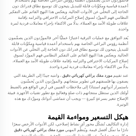
فالمورِّدون الذين يصمِّمون أنظمة رؤوس البراغي الخاصة بهم باستخدام
أعمدة قياسية ومكوِّنات قابلة للتبديل يتيحون لك توسيع نطاق قدراتك دون
الحاجة إلى التخلِّي عن الأدوات الحالية. ويعكس هذا النهج القائم على التفكير
النظامي فهم المورِّد لسوق إصلاح المركبات الاحترافي والتزامه بإقامة
علاقات طويلة الأمد مع العملاء، بدلًا من الاكتفاء بإجراء معاملات فردية لمرة
واحدة.
يُعد التوافق مع عمليات الترقية اعتبارًا عمليًّا آخر. فالمورِّدون الذين يصمِّمون
أنظمة رؤوس البراغي الخاصة بهم باستخدام أعمدة قياسية ومكوِّنات قابلة
للتبديل يتيحون لك توسيع نطاق قدراتك دون الحاجة إلى التخلِّي عن الأدوات
الحالية. ويعكس هذا النهج القائم على التفكير النظامي فهم المورِّد لسوق
إصلاح المركبات الاحترافي والتزامه بإقامة علاقات طويلة الأمد مع العملاء،
بدلًا من الاكتفاء بإجراء معاملات فردية لمرة واحدة.
عند تقييم
مورد مفك براغي كهربائي دقيق
، وانتبه جيدًا إلى الطريقة التي
يصفون بها فلسفتهم في تطوير منتجاتهم. والمورِّدون الذين يُحسِّنون
باستمرار أدواتهم استنادًا إلى ملاحظات الفنيين في أرض الواقع هم بالضبط
أولئك الذين ستظل منتجاتهم ذات صلةٍ وفعاليةٍ مع تطور تقنيات الأجهزة. فبيئة
الإصلاح تتغير بسرعةٍ كبيرةٍ — ويجب أن تتماشى أدواتك ومورِّدك مع هذه
الوتيرة.
هيكل التسعير ومواءمة القيمة
إدارة التكاليف تُشكِّل محور أي نشاط إصلاحي، لكن الأدوات الأرخص سعرًا
نادرًا ما تمثِّل أفضل قيمة. ويُنظِّم المهني
مورد مفك براغي كهربائي دقيق
هيكل تسعيره ليعبِّر عن الاستثمار الهندسي الحقيقي، والمواد المتينة،