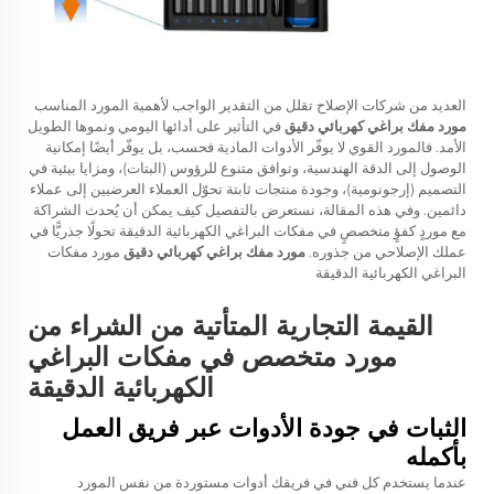
العديد من شركات الإصلاح تقلل من التقدير الواجب لأهمية المورد المناسب
مورد مفك براغي كهربائي دقيق
في التأثير على أدائها اليومي ونموها الطويل
الأمد. فالمورد القوي لا يوفّر الأدوات المادية فحسب، بل يوفّر أيضًا إمكانية
الوصول إلى الدقة الهندسية، وتوافق متنوع للرؤوس (البتات)، ومزايا بيئية في
التصميم (إرجونومية)، وجودة منتجات ثابتة تحوّل العملاء العرضيين إلى عملاء
دائمين. وفي هذه المقالة، نستعرض بالتفصيل كيف يمكن أن يُحدث الشراكة
مع موردٍ كفؤٍ متخصصٍ في مفكات البراغي الكهربائية الدقيقة تحولًا جذريًّا في
عملك الإصلاحي من جذوره.
مورد مفك براغي كهربائي دقيق
مورد مفكات
البراغي الكهربائية الدقيقة
القيمة التجارية المتأتية من الشراء من
مورد متخصص في مفكات البراغي
الكهربائية الدقيقة
الثبات في جودة الأدوات عبر فريق العمل
بأكمله
عندما يستخدم كل فني في فريقك أدوات مستوردة من نفس المورد