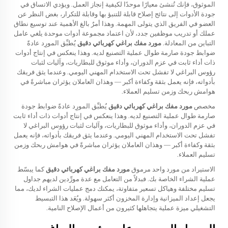
الموثوق، فإنك تُنشئ معيارًا موحدًا لكيفية إنجاز العمل. ويؤدي الاتساق في
جودة الأدوات إلى نتائج إصلاح قابلة للتنبؤ بها وقابلة للتكرار، بغض النظر عن
العضو في الفريق الذي يتولى المهمة. وهذا أمرٌ بالغ الأهمية عند توسيع نطاق
عملك أو تدريب موظفين جدد، لأن اعتماد مجموعة أدوات موحدة يلغي عامل
التباين من المعادلة.
مورد مفك براغي كهربائي دقيق
يُطبِّق المورِد عادةً
ضوابط جودة صارمة طوال عملية التصنيع لديه. وهذا ينعكس في إنتاج أدوات
ذات أداء ثابت في عزم الدوران، وأداء موثوق للبطاريات، وآليات لثبات
رؤوس البراغي لا تفشل تحت الاستخدام المهني اليومي. وعندما يثق فريقك
بأدواته، فإنه يعمل بثقة وكفاءة أكبر — وهذان العاملان يؤثران مباشرةً في
هوامش ربحك وزمن تسليم العملاء.
مخصص
مورد مفك براغي كهربائي دقيق
يُطبِّق المورِد عادةً ضوابط جودة
صارمة طوال عملية التصنيع لديه. وهذا ينعكس في إنتاج أدوات ذات أداء ثابت
في عزم الدوران، وأداء موثوق للبطاريات، وآليات لثبات رؤوس البراغي لا
تفشل تحت الاستخدام المهني اليومي. وعندما يثق فريقك بأدواته، فإنه يعمل
بثقة وكفاءة أكبر — وهذان العاملان يؤثران مباشرةً في هوامش ربحك وزمن
تسليم العملاء.
الاستيراد من مورد واحد مرموق
مورد مفك براغي كهربائي دقيق
كما يبسّط
عملية الشراء الخاصة بك. فبدلاً من التعامل مع عدة مورِّدين لديهم جداول
تسليم مختلفة وهياكل تسعير متفاوتة، يمكنك دمج عمليات الشراء لديك، مما
يجعل إعداد الميزانية وإدارة المخزون أكثر سهولة. ويُعَد هذا التبسيط
التشغيلي ميزة عملية يتجاهلها كثيرون من أعمال الإصلاح النامية.