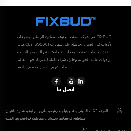
FIXBUD هي شركة مصنعة موثوقة لمفاتيح الربط ومجموعات
الأدوات في الصين، وحاصلة على شهادات ISO9001 وCE وUL.
نقدم خدمات تصنيع المعدات الأصلية/تصنيع التصميم الخاص،
وأدوات عالية الجودة، وحلول شراء كاملة للشركاء حول العالم.
اطلب عرض أسعار مخصص اليوم.
اتصل بنا
الغرفة 402، المبنى باء، جيتيلونغ زهيغو، طريق بولونغ، شارع بانتيان،
مقاطعة لونغغانغ، شنتشن، مقاطعة قوانغدونغ، الصين