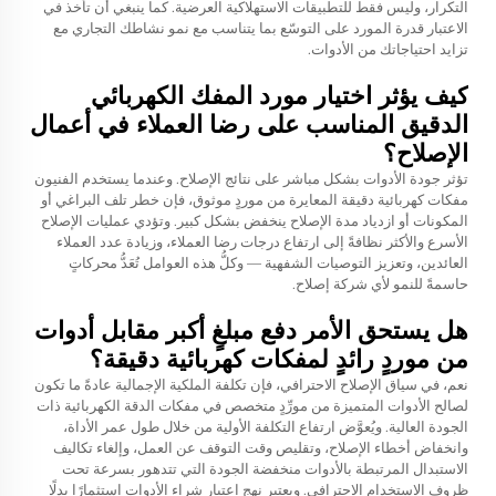
التكرار، وليس فقط للتطبيقات الاستهلاكية العرضية. كما ينبغي أن تأخذ في
الاعتبار قدرة المورد على التوسّع بما يتناسب مع نمو نشاطك التجاري مع
تزايد احتياجاتك من الأدوات.
كيف يؤثر اختيار مورد المفك الكهربائي
الدقيق المناسب على رضا العملاء في أعمال
الإصلاح؟
تؤثر جودة الأدوات بشكل مباشر على نتائج الإصلاح. وعندما يستخدم الفنيون
مفكات كهربائية دقيقة المعايرة من موردٍ موثوق، فإن خطر تلف البراغي أو
المكونات أو ازدياد مدة الإصلاح ينخفض بشكل كبير. وتؤدي عمليات الإصلاح
الأسرع والأكثر نظافةً إلى ارتفاع درجات رضا العملاء، وزيادة عدد العملاء
العائدين، وتعزيز التوصيات الشفهية — وكلُّ هذه العوامل تُعَدُّ محركاتٍ
حاسمةً للنمو لأي شركة إصلاح.
هل يستحق الأمر دفع مبلغٍ أكبر مقابل أدوات
من موردٍ رائدٍ لمفكات كهربائية دقيقة؟
نعم، في سياق الإصلاح الاحترافي، فإن تكلفة الملكية الإجمالية عادةً ما تكون
لصالح الأدوات المتميزة من مورِّدٍ متخصص في مفكات الدقة الكهربائية ذات
الجودة العالية. ويُعوَّض ارتفاع التكلفة الأولية من خلال طول عمر الأداة،
وانخفاض أخطاء الإصلاح، وتقليص وقت التوقف عن العمل، وإلغاء تكاليف
الاستبدال المرتبطة بالأدوات منخفضة الجودة التي تتدهور بسرعة تحت
ظروف الاستخدام الاحترافي. ويعتبر نهج اعتبار شراء الأدوات استثمارًا بدلًا