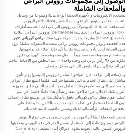
الوصول إلى مجموعات رؤوس البراغي
والملحقات الشاملة
تستخدم الإلكترونيات والأجهزة الحديثة أنواعاً هائلةً ومتنوعةً من وسائل
التثبيت، بدءاً من رؤوس البراغي ذات الشقين (Phillips) والرؤوس
المسطحة (flathead)، وصولاً إلى رؤوس البراغي ذات الخمسة أطراف
(Torx) ورؤوس البراغي الخماسية (pentalobe) ورؤوس البراغي الثلاثية
الأجنحة (tri-wing) وغيرها. وتدرك شركة
مورد مفك براغي كهربائي دقيق
هذه الحقيقة وتوفر مجموعات رؤوس براغي متعددة الشفرات شاملةً تزوّد
فنيي الصيانة لديك بأدوات مناسبة تقريباً لأي حالة إصلاح قد يواجهونها.
وباستخدام مجموعة مصممة جيداً — مثل مجموعة مفك كهربائي دقيق
مكوّنة من ٦٨ رأس برغي في وحدة واحدة — يتم التخلّص من الإحباط الناجم
عن الحاجة إلى شراء رؤوس البراغي بشكل منفصل.
وبالإضافة إلى الراحة، فإن التوافق الشامل للرؤوس (البيتس) يؤثر تأثيرًا
مباشرًا على نطاق الخدمات التي تقدمها شركتك. فكلما اتسع نطاق البراغي
والمسامير التي يستطيع فريقك التعامل معها، اتسع بالتالي نطاق الأجهزة
التي يمكنك الإعلان عن إصلاحها بثقة. ويشكّل هذا عاملًا حاسمًا في نمو
عملك.
مورد مفك براغي كهربائي دقيق
ويُمكّنك هذا من توسيع نطاق خدماتك
دون الحاجة للاستثمار في أنظمة أدوات جديدة بالكامل، ما يحافظ على
انخفاض النفقات الرأسمالية لديك ويضمن تنافسية قائمة خدماتك.
وتجدر الملاحظة أيضًا أن الموردين الذين يستثمرون في تنوع الرؤوس
(البيتس) يميلون عادةً إلى الاستثمار بنفس القدر في دقة الرؤوس وصلابتها.
فرؤوس البيتس عالية الجودة تقاوم الانزلاق أثناء التشغيل (Camming