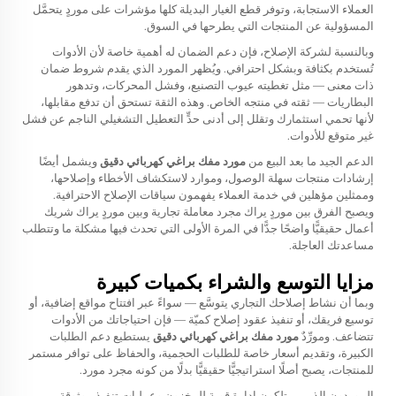
العملاء الاستجابة، وتوفر قطع الغيار البديلة كلها مؤشرات على موردٍ يتحمَّل
المسؤولية عن المنتجات التي يطرحها في السوق.
وبالنسبة لشركة الإصلاح، فإن دعم الضمان له أهمية خاصة لأن الأدوات
تُستخدم بكثافة وبشكل احترافي. ويُظهر المورد الذي يقدم شروط ضمان
ذات معنى — مثل تغطيته عيوب التصنيع، وفشل المحركات، وتدهور
البطاريات — ثقته في منتجه الخاص. وهذه الثقة تستحق أن تدفع مقابلها،
لأنها تحمي استثمارك وتقلل إلى أدنى حدٍّ التعطيل التشغيلي الناجم عن فشل
غير متوقع للأدوات.
الدعم الجيد ما بعد البيع من
مورد مفك براغي كهربائي دقيق
ويشمل أيضًا
إرشادات منتجات سهلة الوصول، وموارد لاستكشاف الأخطاء وإصلاحها،
وممثلين مؤهلين في خدمة العملاء يفهمون سياقات الإصلاح الاحترافية.
ويصبح الفرق بين موردٍ يراك مجرد معاملة تجارية وبين موردٍ يراك شريك
أعمال حقيقيًّا واضحًا جدًّا في المرة الأولى التي تحدث فيها مشكلة ما وتتطلب
مساعدتك العاجلة.
مزايا التوسع والشراء بكميات كبيرة
وبما أن نشاط إصلاحك التجاري يتوسَّع — سواءً عبر افتتاح مواقع إضافية، أو
توسيع فريقك، أو تنفيذ عقود إصلاح كميّة — فإن احتياجاتك من الأدوات
تتضاعف. ومورِّدٌ
مورد مفك براغي كهربائي دقيق
يستطيع دعم الطلبات
الكبيرة، وتقديم أسعار خاصة للطلبات الحجمية، والحفاظ على توافر مستمر
للمنتجات، يصبح أصلًا استراتيجيًّا حقيقيًّا بدلًا من كونه مجرد مورد.
الموردون الذين يمتلكون إدارة قوية للمخزون وعمليات تنفيذ موثوقة