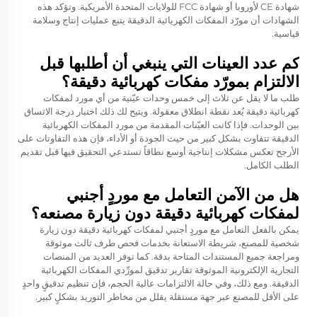
شهادة CE لأوروبا أو شهادة FCC للولايات المتحدة الأمريكية. وتؤكد هذه
الشهادات أن مورّد المفكات الكهربائية الدقيقة يتبع عمليات إنتاج وسلامة
قياسية.
كم عدد العينات التي ينبغي أن أطلبها قبل
الالتزام بمورّد مفكات كهربائية دقيقة؟
طلب ما لا يقل عن ثلاث إلى خمس وحدات عيّنية من أي مورد لمفكات
كهربائية دقيقة يُعد نقطة انطلاق معقولة. ويتيح لك ذلك اختبار درجة الاتساق
بين الوحدات. فإذا كانت العيّنات المقدمة من مورد المفكات الكهربائية
الدقيقة تتفاوت بشكل كبير من حيث الجودة أو الأداء، فإن هذه التفاوتات على
الأرجح تعكس مشكلات إنتاجية أوسع نطاقاً تستدعي التحقيق فيها قبل تقديم
الطلب الكامل.
هل من الآمن التعامل مع موردٍ أجنبي
لمفكات كهربائية دقيقة دون زيارة مصنعه؟
يمكن بالفعل التعامل مع موردٍ أجنبي لمفكات كهربائية دقيقة دون زيارة
شخصية للمصنع، شريطة الاستعانة بخدمات فحص طرف ثالث موثوقة
ومراجعة جميع المستندات المتاحة بدقة. كما توفر العديد من المنصات
التجارية الإلكترونية الموثوقة تقارير تدقيق لمورِّدي المفكات الكهربائية
الدقيقة. ومع ذلك، وفي حالة الالتزامات عالية الحجم، فإن تنظيم تدقيقٍ واحدٍ
على الأقل للمصنع عبر جهة مستقلة يقلل من مخاطر التوريد بشكلٍ كبير.