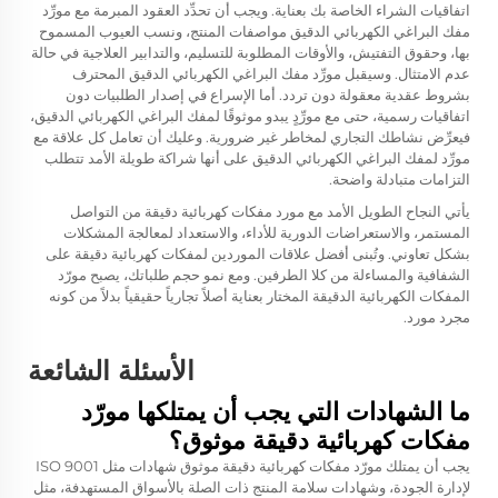
اتفاقيات الشراء الخاصة بك بعناية. ويجب أن تحدِّد العقود المبرمة مع مورِّد
مفك البراغي الكهربائي الدقيق مواصفات المنتج، ونسب العيوب المسموح
بها، وحقوق التفتيش، والأوقات المطلوبة للتسليم، والتدابير العلاجية في حالة
عدم الامتثال. وسيقبل مورِّد مفك البراغي الكهربائي الدقيق المحترف
بشروط عقدية معقولة دون تردد. أما الإسراع في إصدار الطلبيات دون
اتفاقيات رسمية، حتى مع مورِّدٍ يبدو موثوقًا لمفك البراغي الكهربائي الدقيق،
فيعرِّض نشاطك التجاري لمخاطر غير ضرورية. وعليك أن تعامل كل علاقة مع
مورِّد لمفك البراغي الكهربائي الدقيق على أنها شراكة طويلة الأمد تتطلب
التزامات متبادلة واضحة.
يأتي النجاح الطويل الأمد مع مورد مفكات كهربائية دقيقة من التواصل
المستمر، والاستعراضات الدورية للأداء، والاستعداد لمعالجة المشكلات
بشكل تعاوني. وتُبنى أفضل علاقات الموردين لمفكات كهربائية دقيقة على
الشفافية والمساءلة من كلا الطرفين. ومع نمو حجم طلباتك، يصبح مورّد
المفكات الكهربائية الدقيقة المختار بعناية أصلاً تجارياً حقيقياً بدلاً من كونه
مجرد مورد.
الأسئلة الشائعة
ما الشهادات التي يجب أن يمتلكها مورّد
مفكات كهربائية دقيقة موثوق؟
يجب أن يمتلك مورّد مفكات كهربائية دقيقة موثوق شهادات مثل ISO 9001
لإدارة الجودة، وشهادات سلامة المنتج ذات الصلة بالأسواق المستهدفة، مثل