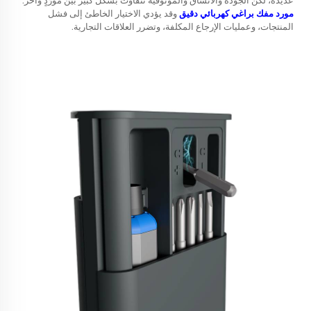
عديدة، لكن الجودة والاتساق والموثوقية تتفاوت بشكل كبير بين مورِّدٍ وآخر.
مورد مفك براغي كهربائي دقيق
وقد يؤدي الاختيار الخاطئ إلى فشل
المنتجات، وعمليات الإرجاع المكلفة، وتضرر العلاقات التجارية.