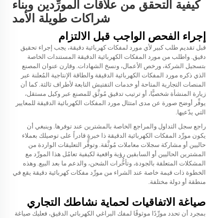
كيفية التحقق من علاقات المورِّدين وبناء
شراكات طويلة الأمد
إجراء الفحص الواجب قبل الالتزام
قبل تقديم طلب كبير لأي مورد لمفكات كهربائية دقيقة، يجب إجراء تحقيق
دقيق. واطلب من مورد المفكات الكهربائية الدقيقة المستندات الخاصة
بتسجيل الشركة، ورخص الأعمال، ونسخ الشهادات. وقارن عنوان المصنع
الذي ذكره مورد المفكات الكهربائية الدقيقة والطاقة الإنتاجية المُعلنة عبر
المنصات التجارية المتاحة أو خدمات التفتيش التابعة لأطراف ثالثة. كما أن
زيارة المنشأة شخصيًّا، أو ترتيب تدقيق مُوثَّق للمصنع عبر وكيل مستقل،
يوفِّر أوضح صورة عن مدى امتثال مورد المفكات الكهربائية الدقيقة للمعايير
التي يدّعيها.
راجع سجل التداول والمراجع الخاصة بالمشترين عند توفرها. وينبغي أن
يكون مورِّد المفكات الكهربائية الدقيقة ذا خبرةٍ قادراً على توصيلك بعملاء
حاليين أو مشاركة سجلات معاملات مُوثَّقة. وتوفِّر التعليقات الواردة من
المشترين الحاليين أو السابقين رؤية واقعية لكيفية تعامُل هذا المورِّد مع
المشكلات المتعلقة بالجودة، وتأخُّرات الشحن، والدعم ما بعد البيع. وهذه
الخطوة ذات قيمة خاصة عند الشراء من مورِّد مفكات كهربائية دقيقة يقع في
منطقة أو دولة مختلفة.
صياغة الاتفاقيات لحماية نشاطك التجاري
بمجرد أن تحدد مورِّدًا موثوقًا لمفك البراغي الكهربائي الدقيق، فعليك صياغة