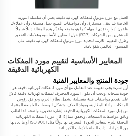
العمل مع موردٍ موثوقٍ لمفكات كهربائية دقيقة يعني أن سلسلة التوريد
الخاصة بك تبقى مستقرة، وأن مواصفات المنتج تظل متسقة، وأن عملاءك
يتلقون أدواتٍ تؤدي المهام كما هو متوقع. وتُقدِّم هذه المقالة دليلاً شاملاً
للمشترين من الشركات (B2B) حول المعايير الأساسية وعلامات التحذير
وطرق التقييم اللازمة لتحديد موردٍ موثوقٍ لمفكات كهربائية دقيقة على
المستوى العالمي بثقةٍ تامة.
المعايير الأساسية لتقييم مورد المفكات
الكهربائية الدقيقة
جودة المنتج والمعايير الفنية
أول شيء يجب تقييمه عند التعامل مع أي مورد لمفكات كهربائية دقيقة هو
جودة منتجاته. ويجب أن يكون المورد المحترف لمفكات كهربائية دقيقة قادرًا
على تقديم مواصفات فنية تفصيلية، تشمل نطاق العزم، وتوافق رؤوس
المفكات، وأداء البطارية، ومواد الغلاف. وتشكل الوصفات الغامضة للمنتجات
من قِبل مورد المفكات الكهربائية الدقيقة إشارة تحذيرية واضحة. لذا اطلب
وثائق مواصفات المنتجات، وتحقق مما إذا كان مورد المفكات الكهربائية
الدقيقة يلتزم بمعايير الجودة المعترف بها دوليًّا مثل ISO 9001 أو ما يعادلها
من الشهادات ذات الصلة بالأدوات الكهربائية.