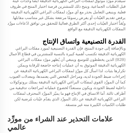
سيقدّم مورِّد موثوقٌ لمفكات البراغي الكهربائية الدقيقة أيضًا وحدات عيّنة
قبل الطلبات الجماعية. ويتيح ذلك للمشترين فرصة اختبار المنتج في ظروف
فعلية. وينبغي التعامل بحذر مع أي مورِّد لمفكات البراغي الكهربائية الدقيقة
يرفض تقديم العيّنات أو يفرض رسومًا مرتفعة بشكل غير متناسب مقابلها.
ويُعَدُّ اختبار العيّنات إحدى أكثر الطرق فعاليةً للتحقق من توافق ادّعاءات مورِّد
المفكات الكهربائية الدقيقة مع الواقع.
القدرة التصنيعية واتساق الإنتاج
وبالإضافة إلى جودة المنتج، فإن القدرة التصنيعية لمورد مفكات البراغي
الكهربائية الدقيقة تكتسب أهمية كبيرة بالنسبة للمشترين في قطاع الأعمال
(B2B) الذين يخططون للتوسع. وينبغي أن يُظهر مورّد مفكات البراغي
الكهربائية الدقيقة الموثوق به أن عمليات إنتاجه خاضعة للرقابة ويمكن
تكرارها بثبات. لذا اسأل كل مورِّدٍ لمفكات البراغي الكهربائية الدقيقة عن
إجراءات ضبط الجودة لديه، ومراحل الفحص التي يعتمدها، ومعدلات العيوب.
كما أن المورِّد القوي لمفكات البراغي الكهربائية الدقيقة يمتلك بروتوكولات
داخلية لضبط الجودة، ويكون مستعدًّا لخضوع عملياته لمراجعات تدقيقية من
أطراف ثالثة. أما الاتساق في الإنتاج فهو ما يميّز المورِّد المحترف لمفكات
البراغي الكهربائية الدقيقة عن ذلك المورِّد الذي يقدّم عيّنات مُرضية لكن
طلبات الكميات الكبيرة منه غير متسقة.
علامات التحذير عند الشراء من مورِّد
عالمي