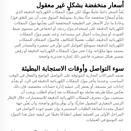
أسعار منخفضة بشكلٍ غير معقول
يُعَدُّ السعر دائمًا عاملًا مهمًّا، لكن مورِّد المفكات الكهربائية الدقيقة الذي
يقدِّم أسعارًا منخفضة جدًّا مقارنةً بمتوسِّط السوق يجب أن يثير القلق فورًا.
وعادةً ما تدل الأسعار غير الطبيعية المنخفضة التي يقدِّمها مورِّد المفكات
الكهربائية الدقيقة على استخدام مواد رديئة، أو انخفاض في مستوى ضبط
الجودة، أو ممارسات أعمال غير مستدامة. وعند تقييم مورِّد المفكات
الكهربائية الدقيقة، اطلب تفصيلًا للتكاليف. فالمورِّد الشفاف للمفكات
الكهربائية الدقيقة سيوضِّح العوامل التي تؤثِّر في تسعيره والمصادر التي
يستمد منها مكوِّناته. وإذا عجز مورِّد المفكات الكهربائية الدقيقة أو رفض
تفسير هيكل تسعيره، فاعتبر ذلك إشارة تحذيرية واضحة.
سوء التواصل وأوقات الاستجابة البطيئة
تعتمد الشراكات التجارية الموثوقة على التواصل الواضح والفعال في الوقت
المناسب. وعندما يتأخر مورِّد المفكات الكهربائية الدقيقة في الرد، أو يقدِّم
إجابات غير متسقة، أو يفتقر إلى عملية إدارة حسابات مخصصة، فإن ذلك
يعكس سلبًا طريقة تعامله مع المشكلات بعد إتمام الطلب. ويجب أن
يستجيب مورِّد محترف للمفكات الكهربائية الدقيقة للاستفسارات خلال الإطار
الزمني المعياري المقبول تجاريًّا، وأن يوفِّر وثائق واضحة، وأن يُعيِّن جهة
اتصال محددة لمتابعة الطلبات المستمرة. وإن تقييم جودة التواصل في
المراحل الأولى من العملية يُعطي انطباعًا دقيقًا عن كيفية عمل هذا المورِّد
عند التوسع في العمليات.