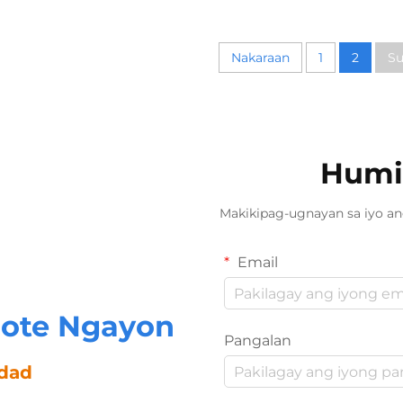
Nakaraan
1
2
Su
Humi
Makikipag-ugnayan sa iyo a
Email
ote Ngayon
Pangalan
idad