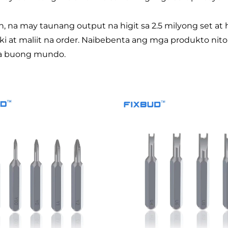
na may taunang output na higit sa 2.5 milyong set at hi
i at maliit na order. Naibebenta ang mga produkto nito 
 sa buong mundo.