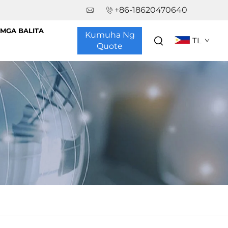
+86-18620470640
MGA BALITA
Kumuha Ng
TL
Quote