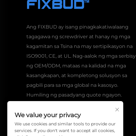
Ang FIXBUD ay isang pinagkakatiwalaang
tagagawa ng screwdriver at hanay ng mga
kagamitan sa Tsina na may sertipikasyon na
ISO9001, CE, at UL. Nag-aalok ng mga serbis
ng OEM/ODM, mataas na kalidad na mga
kasangkapan, at kompletong solusyon sa
pagbili para sa mga global na kasosyo.
Humiling ng pasadyang quote ngayon.
We value your privacy
We use cookies and similar tools to provide our
services. If you don't want to accept all cookies,