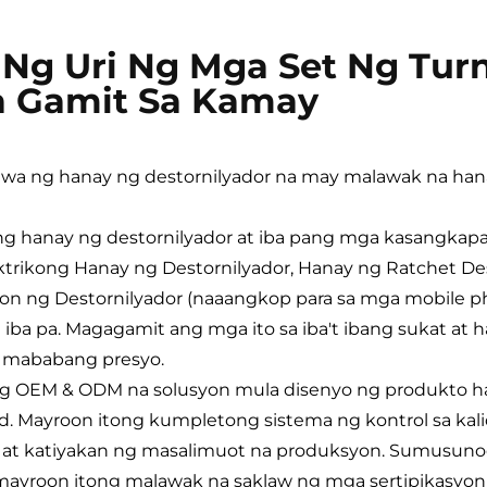
Ng Uri Ng Mga Set Ng Turn
 Gamit Sa Kamay
wa ng hanay ng destornilyador na may malawak na h
bang hanay ng destornilyador at iba pang mga kasangkap
trikong Hanay ng Destornilyador, Hanay ng Ratchet De
on ng Destornilyador (naaangkop para sa mga mobile ph
t iba pa. Magagamit ang mga ito sa iba't ibang sukat at 
 mababang presyo.
leng OEM & ODM na solusyon mula disenyo ng produkto h
. Mayroon itong kumpletong sistema ng kontrol sa kal
 at katiyakan ng masalimuot na produksyon. Sumusunod
ayroon itong malawak na saklaw ng mga sertipikasyon t