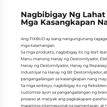
Nagbibigay Ng Lahat 
Mga Kasangkapan Na
Ang FIXBUD ay isang nangungunang tagaga
mga kalamangan.
Sa mga produkto, nagbibigay ito ng iba't i
Manu-manong Hanay ng Destornilyador, Elek
Hanay ng Destornilyador, Hanay ng Reparasy
Industriyal na Hanay ng Bit Destornilyador, a
pangangailangan sa kasangkapan nang may
Sa mga serbisyo, nagbibigay ito ng fleksib
customize ayon sa pangangailangan ng brand
proseso at matiyak ang pagkakapare-pareho
maraming internasyonal na pamantayan, at m