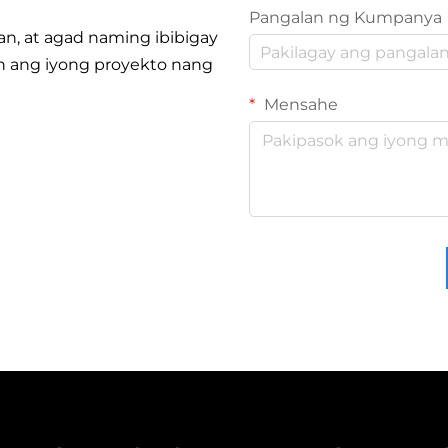
Pangalan ng Kumpanya
n, at agad naming ibibigay
tin ang iyong proyekto nang
Mensahe