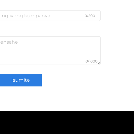
0/200
0/1000
Isumite