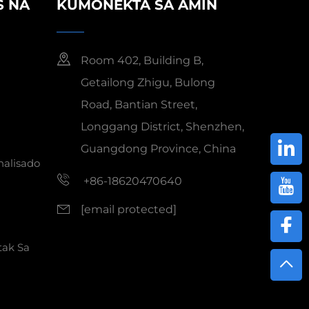
S NA
KUMONEKTA SA AMIN
Room 402, Building B,
Getailong Zhigu, Bulong
Road, Bantian Street,
Longgang District, Shenzhen,
Guangdong Province, China
nalisado
+86-18620470640
[email protected]
tak Sa