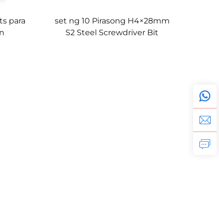
ts para
set ng 10 Pirasong H4×28mm
on
S2 Steel Screwdriver Bit