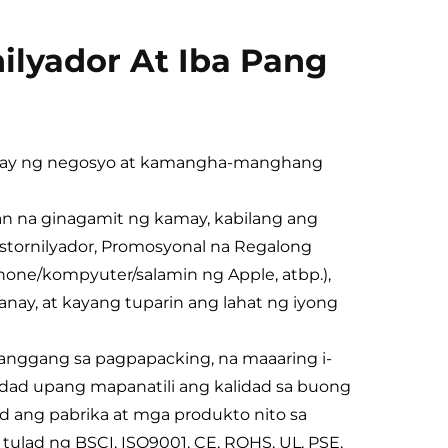
ilyador At Iba Pang
anay ng negosyo at kamangha-manghang
an na ginagamit ng kamay, kabilang ang
stornilyador, Promosyonal na Regalong
one/kompyuter/salamin ng Apple, atbp.),
hanay, at kayang tuparin ang lahat ng iyong
anggang sa pagpapacking, na maaaring i-
idad upang mapanatili ang kalidad sa buong
 ang pabrika at mga produkto nito sa
ulad ng BSCI, ISO9001, CE, ROHS, UL, PSE,