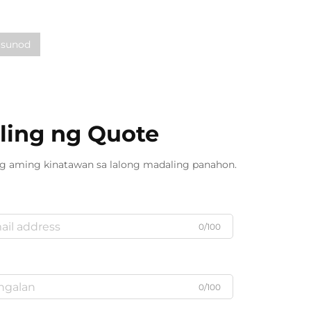
sunod
ling ng Quote
ng aming kinatawan sa lalong madaling panahon.
0/100
0/100