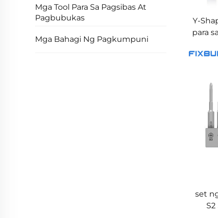
Mga Tool Para Sa Pagsibas At
Pagbubukas
Y-Shap
para s
Mga Bahagi Ng Pagkumpuni
set n
S2 