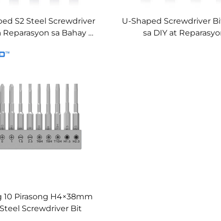
ed S2 Steel Screwdriver
U-Shaped Screwdriver Bi
a Reparasyon sa Bahay at
sa DIY at Reparasy
Proyektong DIY
g 10 Pirasong H4×38mm
Steel Screwdriver Bit