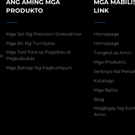
ANG AMING MGA
MGA MABILI
PRODUKTO
LINK
Mga Set Ng Precision Screwdriver
Homepage
Mga Bit Ng Turnilyera
Homepage
Mga Tool Para sa Pagsibas at
Tungkol sa Amin
yo
Pagbubukas
Mga Produkto
Mga Bahagi Ng Pagkumpuni
Serbisyo Na Perso
Katalogo
Mga Balita
Blog
Magbigay Ng Kon
Amin