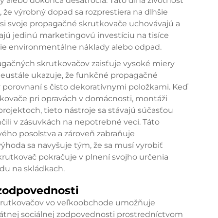
alebo dokonca desaťročia. Táto dlhá životnosť
že výrobný dopad sa rozprestiera na dlhšie
í si svoje propagačné skrutkovače uchovávajú a
ajú jedinú marketingovú investíciu na tisíce
šie environmentálne náklady alebo odpad.
gačných skrutkovačov zaisťuje vysoké miery
eustále ukazuje, že funkčné propagačné
porovnaní s čisto dekoratívnymi položkami. Keď
tkovače pri opravách v domácnosti, montáži
rojektoch, tieto nástroje sa stávajú súčasťou
ili v zásuvkách na nepotrebné veci. Táto
ového posolstva a zároveň zabraňuje
oda sa navyšuje tým, že sa musí vyrobiť
rutkovač pokračuje v plnení svojho určenia
du na skládkach.
 zodpovednosti
 skrutkovačov vo veľkoobchode umožňuje
tnej sociálnej zodpovednosti prostredníctvom