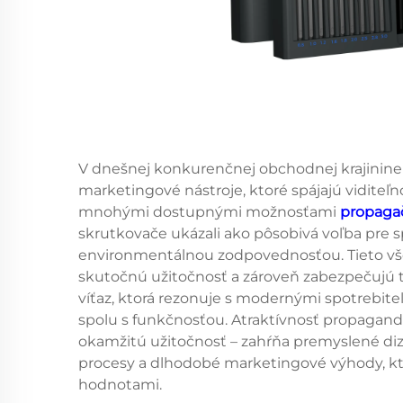
V dnešnej konkurenčnej obchodnej krajinin
marketingové nástroje, ktoré spájajú vidite
mnohými dostupnými možnosťami
propaga
skrutkovače ukázali ako pôsobivá voľba pre sp
environmentálnou zodpovednosťou. Tieto vš
skutočnú užitočnosť a zároveň zabezpečujú tr
víťaz, ktorá rezonuje s modernými spotrebite
spolu s funkčnosťou. Atraktívnosť propagandn
okamžitú užitočnosť – zahŕňa premyslené diz
procesy a dlhodobé marketingové výhody, kt
hodnotami.