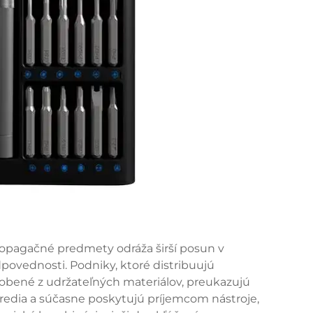
ropagačné predmety odráža širší posun v
povednosti. Podniky, ktoré distribuujú
bené z udržateľných materiálov, preukazujú
tredia a súčasne poskytujú príjemcom nástroje,