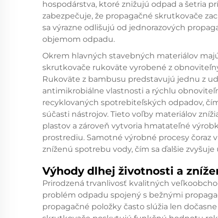
hospodárstva, ktoré znižujú odpad a šetria pr
zabezpečuje, že propagačné skrutkovače zac
sa výrazne odlišujú od jednorazových propag
objemom odpadu.
Okrem hlavných stavebných materiálov maj
skrutkovače rukoväte vyrobené z obnoviteľný
Rukoväte z bambusu predstavujú jednu z ud
antimikrobiálne vlastnosti a rýchlu obnoviteľn
recyklovaných spotrebiteľských odpadov, čí
súčasti nástrojov. Tieto voľby materiálov zní
plastov a zároveň vytvoria hmatateľné výrob
prostrediu. Samotné výrobné procesy čoraz 
zníženú spotrebu vody, čím sa ďalšie zvyšuje
Výhody dlhej životnosti a zníž
Prirodzená trvanlivosť kvalitných veľkoobc
problém odpadu spojený s bežnými propagač
propagačné položky často slúžia len dočasne