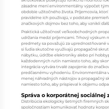
skrutkovače poskytujú funkčnú hodnotu roky 
zásadne mení environmentálny výpočet tým, 
obdobie užitočného života. Príjemcovia, ktor
pravidelne ich používajú, v podstate premieň
značkových dojmov bez toho, aby vznikli ďal
Praktická užitočnosť veľkoobchodných propa
udržania medzi príjemcami. Trhový výskum n
predmety sa považujú za uprednostňované v 
si ľudia skutočne využívajú propagačné skru
nábytku, údržbe elektroniky alebo pri hobbyp
každodenných rutín namiesto toho, aby skonč
integrácia vytvára trvalé zapojenie do značk
predčasnému vyhodeniu. Environmentálna výh
menej náhradných nástrojov a propagačný sk
namiesto toho, aby prispieval k objemu odpa
Správa o korporátnej sociálnej
Distribúcia ekologicky šetrných firemných
spoločnostiam komunikovať hodnoty korporá