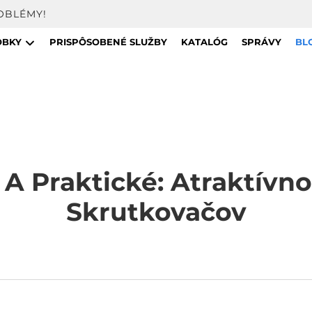
OBLÉMY!
OBKY
PRISPÔSOBENÉ SLUŽBY
KATALÓG
SPRÁVY
BL
 A Praktické: Atraktív
Skrutkovačov