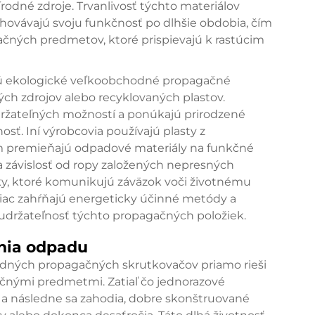
írodné zdroje. Trvanlivosť týchto materiálov
hovávajú svoju funkčnosť po dlhšie obdobia, čím
ačných predmetov, ktoré prispievajú k rastúcim
ú ekologické veľkoobchodné propagačné
ch zdrojov alebo recyklovaných plastov.
ržateľných možností a ponúkajú prirodzené
osť. Iní výrobcovia používajú plasty z
m premieňajú odpadové materiály na funkčné
žia závislosť od ropy založených nepresných
ky, ktoré komunikujú záväzok voči životnému
viac zahŕňajú energeticky účinné metódy a
 udržateľnosť týchto propagačných položiek.
enia odpadu
hodných propagačných skrutkovačov priamo rieši
nými predmetmi. Zatiaľ čo jednorazové
 a následne sa zahodia, dobre skonštruované