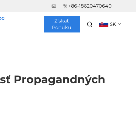
+86-18620470640
OG
Získať
SK
Ponuku
nosť Propagandných