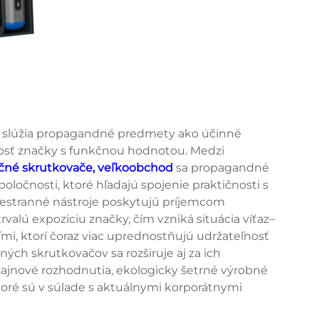
e slúžia propagandné predmety ako účinné
ľnosť značky s funkčnou hodnotou. Medzi
čné skrutkovače, veľkoobchod
sa propagandné
oločnosti, ktoré hľadajú spojenie praktičnosti s
estranné nástroje poskytujú príjemcom
valú expozíciu značky, čím vzniká situácia víťaz–
ľmi, ktorí čoraz viac uprednostňujú udržateľnosť
ých skrutkovačov sa rozširuje aj za ich
ajnové rozhodnutia, ekologicky šetrné výrobné
oré sú v súlade s aktuálnymi korporátnymi