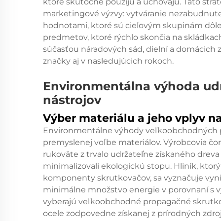
ktoré skutočne použijú a uchovajú. Táto stra
marketingové výzvy: vytváranie nezabudnute
hodnotami, ktoré sú cieľovým skupinám dôle
predmetov, ktoré rýchlo skončia na skládkach
súčasťou náradových sád, dielní a domácich z
značky aj v nasledujúcich rokoch.
Environmentálna výhoda ud
nástrojov
Výber materiálu a jeho vplyv na
Environmentálne výhody veľkoobchodných pr
premyslenej voľbe materiálov. Výrobcovia čor
rukoväte z trvalo udržateľne získaného dreva 
minimalizovali ekologickú stopu. Hliník, kt
komponenty skrutkovačov, sa vyznačuje vyni
minimálne množstvo energie v porovnaní s v
vyberajú veľkoobchodné propagačné skrutkov
ocele zodpovedne získanej z prírodných zdroj