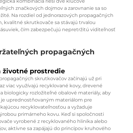
tegická kombinácia rieši dve kľúčové
ľných značkových dojmov a zarovnanie sa so
žité. Na rozdiel od jednorazových propagačných
, kvalitné skrutkovače sa stávajú trvalou
ásuviek, čím zabezpečujú nepretržitú viditeľnosť
ržateľných propagačných
 životné prostredie
opagačných skrutkovačov začínajú už pri
az viac využívajú recyklované kovy, drevené
a biologicky rozložiteľné obalové materiály, aby
orý je uprednostňovaným materiálom pre
kajúcou recyklovateľnosťou a vyžaduje
ýrobou primárneho kovu. Keď si spoločnosti
ače vyrobené z recyklovaného hliníka alebo
ov, aktívne sa zapájajú do princípov kruhového