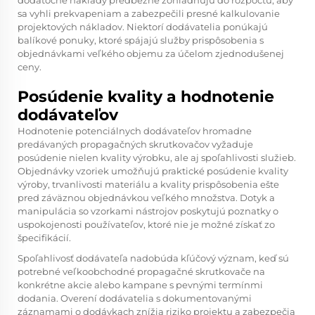
dodatočné náklady predbežne zohľadňujú do rozpočtu, aby
sa vyhli prekvapeniam a zabezpečili presné kalkulovanie
projektových nákladov. Niektorí dodávatelia ponúkajú
balíkové ponuky, ktoré spájajú služby prispôsobenia s
objednávkami veľkého objemu za účelom zjednodušenej
ceny.
Posúdenie kvality a hodnotenie
dodávateľov
Hodnotenie potenciálnych dodávateľov hromadne
predávaných propagačných skrutkovačov vyžaduje
posúdenie nielen kvality výrobku, ale aj spoľahlivosti služieb.
Objednávky vzoriek umožňujú praktické posúdenie kvality
výroby, trvanlivosti materiálu a kvality prispôsobenia ešte
pred záväznou objednávkou veľkého množstva. Dotyk a
manipulácia so vzorkami nástrojov poskytujú poznatky o
uspokojenosti používateľov, ktoré nie je možné získať zo
špecifikácií.
Spoľahlivosť dodávateľa nadobúda kľúčový význam, keď sú
potrebné veľkoobchodné propagačné skrutkovače na
konkrétne akcie alebo kampane s pevnými termínmi
dodania. Overení dodávatelia s dokumentovanými
záznamami o dodávkach znížia riziko projektu a zabezpečia