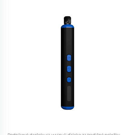
Podnikové darčeky sa vyvinuli ďaleko za tradičné položky,