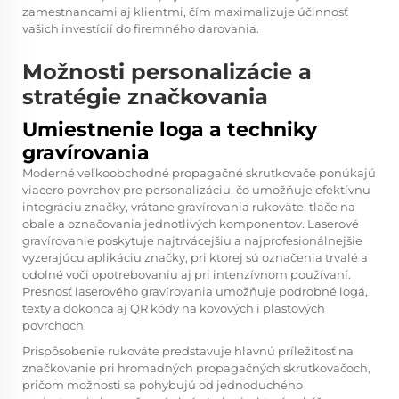
zamestnancami aj klientmi, čím maximalizuje účinnosť
vašich investícií do firemného darovania.
Možnosti personalizácie a
stratégie značkovania
Umiestnenie loga a techniky
gravírovania
Moderné veľkoobchodné propagačné skrutkovače ponúkajú
viacero povrchov pre personalizáciu, čo umožňuje efektívnu
integráciu značky, vrátane gravírovania rukoväte, tlače na
obale a označovania jednotlivých komponentov. Laserové
gravírovanie poskytuje najtrvácejšiu a najprofesionálnejšie
vyzerajúcu aplikáciu značky, pri ktorej sú označenia trvalé a
odolné voči opotrebovaniu aj pri intenzívnom používaní.
Presnosť laserového gravírovania umožňuje podrobné logá,
texty a dokonca aj QR kódy na kovových i plastových
povrchoch.
Prispôsobenie rukoväte predstavuje hlavnú príležitosť na
značkovanie pri hromadných propagačných skrutkovačoch,
pričom možnosti sa pohybujú od jednoduchého