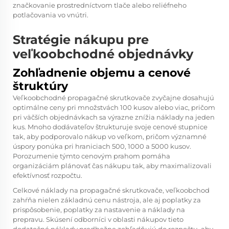
značkovanie prostredníctvom tlače alebo reliéfneho
potlačovania vo vnútri.
Stratégie nákupu pre
veľkoobchodné objednávky
Zohľadnenie objemu a cenové
štruktúry
Veľkoobchodné propagačné skrutkovače zvyčajne dosahujú
optimálne ceny pri množstvách 100 kusov alebo viac, pričom
pri väčších objednávkach sa výrazne znížia náklady na jeden
kus. Mnoho dodávateľov štrukturuje svoje cenové stupnice
tak, aby podporovalo nákup vo veľkom, pričom významné
úspory ponúka pri hraniciach 500, 1000 a 5000 kusov.
Porozumenie týmto cenovým prahom pomáha
organizáciám plánovať čas nákupu tak, aby maximalizovali
efektívnosť rozpočtu.
Celkové náklady na
propagačné skrutkovače, veľkoobchod
zahŕňa nielen základnú cenu nástroja, ale aj poplatky za
prispôsobenie, poplatky za nastavenie a náklady na
prepravu. Skúsení odborníci v oblasti nákupov tieto