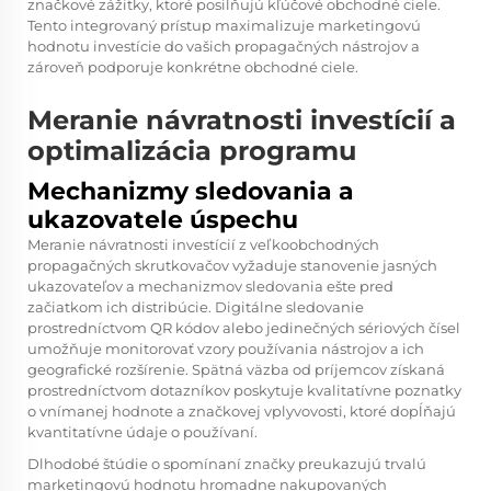
značkové zážitky, ktoré posilňujú kľúčové obchodné ciele.
Tento integrovaný prístup maximalizuje marketingovú
hodnotu investície do vašich propagačných nástrojov a
zároveň podporuje konkrétne obchodné ciele.
Meranie návratnosti investícií a
optimalizácia programu
Mechanizmy sledovania a
ukazovatele úspechu
Meranie návratnosti investícií z veľkoobchodných
propagačných skrutkovačov vyžaduje stanovenie jasných
ukazovateľov a mechanizmov sledovania ešte pred
začiatkom ich distribúcie. Digitálne sledovanie
prostredníctvom QR kódov alebo jedinečných sériových čísel
umožňuje monitorovať vzory používania nástrojov a ich
geografické rozšírenie. Spätná väzba od príjemcov získaná
prostredníctvom dotazníkov poskytuje kvalitatívne poznatky
o vnímanej hodnote a značkovej vplyvovosti, ktoré dopĺňajú
kvantitatívne údaje o používaní.
Dlhodobé štúdie o spomínaní značky preukazujú trvalú
marketingovú hodnotu hromadne nakupovaných