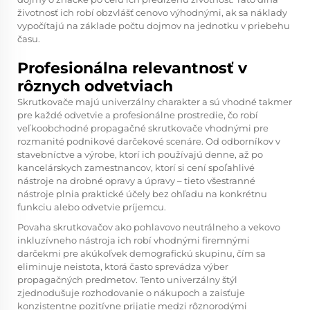
životnosť ich robí obzvlášť cenovo výhodnými, ak sa náklady
vypočítajú na základe počtu dojmov na jednotku v priebehu
času.
Profesionálna relevantnosť v
rôznych odvetviach
Skrutkovače majú univerzálny charakter a sú vhodné takmer
pre každé odvetvie a profesionálne prostredie, čo robí
veľkoobchodné propagačné skrutkovače vhodnými pre
rozmanité podnikové darčekové scenáre. Od odborníkov v
stavebníctve a výrobe, ktorí ich používajú denne, až po
kancelárskych zamestnancov, ktorí si cení spoľahlivé
nástroje na drobné opravy a úpravy – tieto všestranné
nástroje plnia praktické účely bez ohľadu na konkrétnu
funkciu alebo odvetvie príjemcu.
Povaha skrutkovačov ako pohlavovo neutrálneho a vekovo
inkluzívneho nástroja ich robí vhodnými firemnými
darčekmi pre akúkoľvek demografickú skupinu, čím sa
eliminuje neistota, ktorá často sprevádza výber
propagačných predmetov. Tento univerzálny štýl
zjednodušuje rozhodovanie o nákupoch a zaisťuje
konzistentne pozitívne prijatie medzi rôznorodými