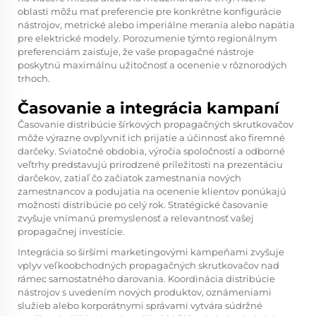
oblasti môžu mať preferencie pre konkrétne konfigurácie
nástrojov, metrické alebo imperiálne merania alebo napätia
pre elektrické modely. Porozumenie týmto regionálnym
preferenciám zaisťuje, že vaše propagačné nástroje
poskytnú maximálnu užitočnosť a ocenenie v rôznorodých
trhoch.
Časovanie a integrácia kampaní
Časovanie distribúcie šírkových propagačných skrutkovačov
môže výrazne ovplyvniť ich prijatie a účinnosť ako firemné
darčeky. Sviatočné obdobia, výročia spoločností a odborné
veľtrhy predstavujú prirodzené príležitosti na prezentáciu
darčekov, zatiaľ čo začiatok zamestnania nových
zamestnancov a podujatia na ocenenie klientov ponúkajú
možnosti distribúcie po celý rok. Stratégické časovanie
zvyšuje vnímanú premyslenosť a relevantnosť vašej
propagačnej investície.
Integrácia so širšími marketingovými kampeňami zvyšuje
vplyv veľkoobchodných propagačných skrutkovačov nad
rámec samostatného darovania. Koordinácia distribúcie
nástrojov s uvedením nových produktov, oznámeniami
služieb alebo korporátnymi správami vytvára súdržné