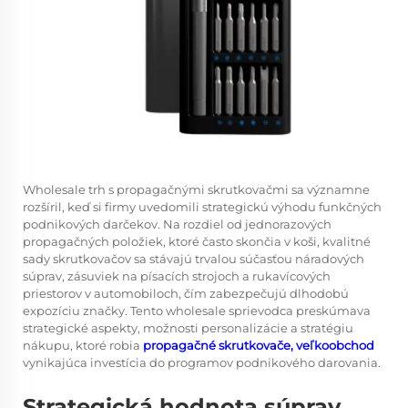
Wholesale trh s propagačnými skrutkovačmi sa významne
rozšíril, keď si firmy uvedomili strategickú výhodu funkčných
podnikových darčekov. Na rozdiel od jednorazových
propagačných položiek, ktoré často skončia v koši, kvalitné
sady skrutkovačov sa stávajú trvalou súčasťou náradových
súprav, zásuviek na písacích strojoch a rukavícových
priestorov v automobiloch, čím zabezpečujú dlhodobú
expozíciu značky. Tento wholesale sprievodca preskúmava
strategické aspekty, možnosti personalizácie a stratégiu
nákupu, ktoré robia
propagačné skrutkovače, veľkoobchod
vynikajúca investícia do programov podnikového darovania.
Strategická hodnota súprav