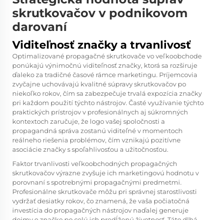
skrutkovačov v podnikovom
darovaní
Viditeľnosť značky a trvanlivosť
Optimalizované propagačné skrutkovače vo veľkoobchode
ponúkajú výnimočnú viditeľnosť značky, ktorá sa rozširuje
ďaleko za tradičné časové rámce marketingu. Príjemcovia
zvyčajne uchovávajú kvalitné súpravy skrutkovačov po
niekoľko rokov, čím sa zabezpečuje trvalá expozícia značky
pri každom použití týchto nástrojov. Časté využívanie týchto
praktických prístrojov v profesionálnych aj súkromných
kontextoch zaručuje, že logo vašej spoločnosti a
propagandná správa zostanú viditeľné v momentoch
reálneho riešenia problémov, čím vznikajú pozitívne
asociácie značky s spoľahlivosťou a užitočnosťou.
Faktor trvanlivosti veľkoobchodných propagačných
skrutkovačov výrazne zvyšuje ich marketingovú hodnotu v
porovnaní s spotrebnými propagačnými predmetmi.
Profesionálne skrutkovače môžu pri správnej starostlivosti
vydržať desiatky rokov, čo znamená, že vaša počiatočná
investícia do propagačných nástrojov naďalej generuje
dojmy o značke po celú ich predĺženú životnosť. Táto dlhá