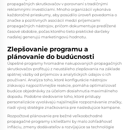
propagačných skrutkovačov v porovnaní s tradičnými
reklamnými investíciami. Mnoho organizácií vykonáva
každoročné prieskumy, aby posúdilo úroveň povedomia o
značke a pozitívnych asociácií medzi príjemcami
propagačných nástrojov, pričom dokumentuje predĺžené
časové obdobie, počas ktorého tieto praktické darčeky
naďalej generujú marketingovú hodnotu.
Zlepšovanie programu a
plánovanie do budúcnosti
Úspešné programy hromadne nakupovaných propagačných
skrutkovačov profitujú z neustáleho zlepšovania na základe
spätnej väzby od príjemcov a analytických údajov o ich
používaní. Analýza toho, ktoré konfigurácie nástrojov
získavajú najpozitívnejšie reakcie, pomáha optimalizovať
budúce objednávky za účelom dosiahnutia maximálneho
dopadu. Podobne sledovanie toho, ktoré prístupy
personalizácie vyvolávajú najsilnejšie rozpoznávanie značky,
riadi vývoj stratégie značkovania pre nasledujúce kampane.
Rozpočtové plánovanie pre bežné veľkoobchodné
propagačné programy s kliešťami by malo zohľadňovať
infláciu, zmeny dodávateľov a rozvíjajúce sa technológie