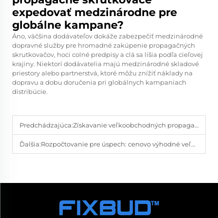
expedovať medzinárodne pre
globálne kampane?
Áno, väčšina dodávateľov dokáže zabezpečiť medzinárodné
dopravné služby pre hromadné zakúpenie propagačných
skrutkovačov, hoci colné predpisy a clá sa líšia podľa cieľovej
krajiny. Niektorí dodávatelia majú medzinárodné skladové
priestory alebo partnerstvá, ktoré môžu znížiť náklady na
dopravu a dobu doručenia pri globálnych kampaniach
distribúcie.
Predchádzajúca:
Získavanie veľkoobchodných propagačných skrutkovačov pre obchodné výstavy a podujatia
Ďalšia:
Rozpočtovanie pre úspech: cenovo výhodné veľkoobchodné propagačné skrutkovače