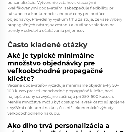
personalizácie. Vytvorenie vzťahov s viacerými
kvalifikovanými dodávateľmi zabezpečuje flexibilitu pri
nákupoch a konkurencieschopné ceny pre budúce
objednávky. Pravidelný výskum trhu zaisťuje, že vaše výbery
propagačných nástrojov zostanú aktuálne vzhľadom na
trendy v odvetví a očakávania príjemcov.
Často kladené otázky
Aké je typické minimálne
množstvo objednávky pre
veľkoobchodné propagačné
kliešte?
Väčšina dodávateľov vyžaduje minimálne objednávky 50–
100 kusov pre veľkoobchodné propagačné kliešte, hoci
najlepšie ceny sa zvyčajne začínajú pri 250–500 kusoch.
Menšie množstvá môžu byť dostupné, avšak často sú spojené
s vyššími nákladmi na kus, čo zníži ekonomické výhody
veľkoobchodného nákupu.
Ako dlho trvá personalizácia a