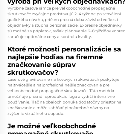
výroba pri veľkých objednávkach?
Výrobné časové rámce pre veľkoobchodné propagačné
skrutkovače zvyčajne predstavujú 2–4 týždne po schválení
grafického návrhu, pričom presná doba závisí od veľkosti
objednávky a stupňa personalizácie. Expresné objednávky
sú možné za príplatok, avšak plánovanie 6–8 týždňov vopred
zaručuje optimálne ceny a kontrolu kvality.
Ktoré možnosti personalizácie sa
najlepšie hodias na firemné
značkovanie súprav
skrutkovačov?
Laserové gravírovanie na kovových rukovätiach poskytuje
najtrvácejšie a najprofesionálnejšie značkovanie pre
veľkoobchodné propagačné skrutkovače. Táto metóda
umožňuje presnú reprodukciu loga a vydrží intenzívne
používanie. Tlač na obaloch ponúka dodatočný priestor na
značkovanie a môže zahŕňať plnofarebné návrhy na
zvýšenie vizuálneho dopadu.
Je možné veľkoobchodné
propagačné skrutkovače