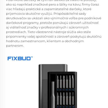
ako sú napríklad značkové pero a šálky na kávu; firmy čoraz
viac hľadajú praktické a zapamätateľné darčeky, ktoré
príjemcovia skutočne využijú. Prispôsobiteľné sady
skrutkovačov sa ukázali ako výnimočná voľba pre podnikové
darčekové programy, pretože ponúkajú zároveň užitočnosť
aj viditeľnosť značky v profesionálnych i súkromných
prostrediach. Tieto všestranné nástroje slúžia ako stále
pripomienky vašej spoločnosti a zároveň poskytujú skutočnú
hodnotu zamestnancom, klientom a obchodným
partnerom.