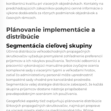
konštantnú kvalitu pri viacerých objednávkach. Kontakty na
predchádzajúcich zákazníkov poskytnú cenné informácie o
výkone dodávateľa za rôznych podmienok objednávok a
časových rámcoch.
Plánovanie implementácie a
distribúcie
Segmentácia cieľovej skupiny
Účinná distribúcia veľkoobchodných propagačných
skrutkovačov vyžaduje premyslené zohľadnenie preferencií
príjemcov a ich návykov používania. Technickí odborníci a
pracovníci vykonávajúci manuálne práce zvyčajne ocenia
komplexné sady s viacerými typmi a veľkosťami hrotov,
zatiaľ čo administratívny personál môže uprednostniť
kompaktné sady vhodné pre kancelárské prostredie.
Segmentácia vašej stratégie distribúcie zabezpečí, že každá
skupina príjemcov dostane nástroje prispôsobené
pravdepodobným scenárom ich používania.
Geografické aspekty tiež ovplyvňujú plánovanie distribúcie
šírkových propagačných skrutkovačov, najmä pri preprave
na viaceré miesta alebo na medzinárodné trhy. Rôzne