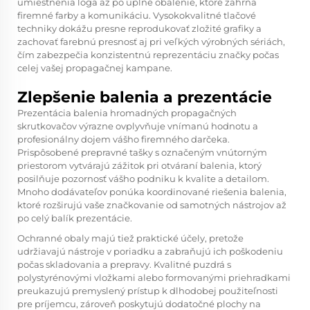
umiestnenia loga až po úplné obalenie, ktoré zahŕňa
firemné farby a komunikáciu. Vysokokvalitné tlačové
techniky dokážu presne reprodukovať zložité grafiky a
zachovať farebnú presnosť aj pri veľkých výrobných sériách,
čím zabezpečia konzistentnú reprezentáciu značky počas
celej vašej propagačnej kampane.
Zlepšenie balenia a prezentácie
Prezentácia balenia hromadných propagačných
skrutkovačov výrazne ovplyvňuje vnímanú hodnotu a
profesionálny dojem vášho firemného darčeka.
Prispôsobené prepravné tašky s označeným vnútorným
priestorom vytvárajú zážitok pri otváraní balenia, ktorý
posilňuje pozornosť vášho podniku k kvalite a detailom.
Mnoho dodávateľov ponúka koordinované riešenia balenia,
ktoré rozširujú vaše značkovanie od samotných nástrojov až
po celý balík prezentácie.
Ochranné obaly majú tiež praktické účely, pretože
udržiavajú nástroje v poriadku a zabraňujú ich poškodeniu
počas skladovania a prepravy. Kvalitné puzdrá s
polystyrénovými vložkami alebo formovanými priehradkami
preukazujú premyslený prístup k dlhodobej použiteľnosti
pre príjemcu, zároveň poskytujú dodatočné plochy na