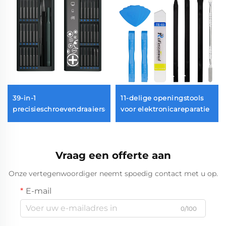
39-in-1
11-delige openingstools
precisieschroevendraaierset
voor elektronicareparatie
Vraag een offerte aan
Onze vertegenwoordiger neemt spoedig contact met u op.
E-mail
0/100