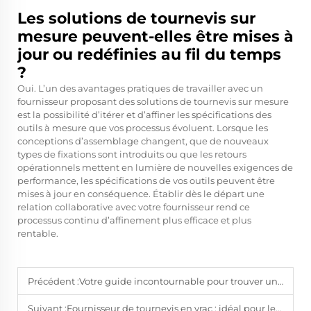
Les solutions de tournevis sur
mesure peuvent-elles être mises à
jour ou redéfinies au fil du temps
?
Oui. L’un des avantages pratiques de travailler avec un
fournisseur proposant des solutions de tournevis sur mesure
est la possibilité d’itérer et d’affiner les spécifications des
outils à mesure que vos processus évoluent. Lorsque les
conceptions d’assemblage changent, que de nouveaux
types de fixations sont introduits ou que les retours
opérationnels mettent en lumière de nouvelles exigences de
performance, les spécifications de vos outils peuvent être
mises à jour en conséquence. Établir dès le départ une
relation collaborative avec votre fournisseur rend ce
processus continu d’affinement plus efficace et plus
rentable.
Précédent :
Votre guide incontournable pour trouver un fournisseur de tournevis en vrac
Suivant :
Fournisseur de tournevis en vrac : idéal pour les magasins de quincaillerie et les grands projets