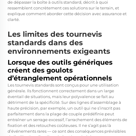
de dépasser la boîte à outils standard, décrit à quoi
ressemblent concrètement ces solutions sur le terrain, et
explique comment aborder cette décision avec assurance et
clarté.
Les limites des tournevis
standards dans des
environnements exigeants
Lorsque des outils génériques
créent des goulots
d’étranglement opérationnels
Les tournevis standards sont conçus pour une utilisation
générale. Ils fonctionnent correctement dans un large
éventail de situations, mais leur polyvalence se fait au
détriment de la spécificité. Sur des lignes d’assemblage à
haute précision, par exemple, un outil qui ne s’inscrit pas
parfaitement dans la plage de couple prédéfinie peut
entraîner un serrage excessif, l’arrachement des éléments de
fixation et des retouches coûteuses. Il ne s’agit pas là
d’événements rares — ce sont des conséquences prévisibles