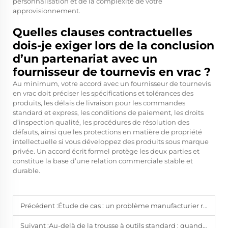
personnalisation et de la complexité de votre
approvisionnement.
Quelles clauses contractuelles
dois-je exiger lors de la conclusion
d’un partenariat avec un
fournisseur de tournevis en vrac ?
Au minimum, votre accord avec un fournisseur de tournevis
en vrac doit préciser les spécifications et tolérances des
produits, les délais de livraison pour les commandes
standard et express, les conditions de paiement, les droits
d’inspection qualité, les procédures de résolution des
défauts, ainsi que les protections en matière de propriété
intellectuelle si vous développez des produits sous marque
privée. Un accord écrit formel protège les deux parties et
constitue la base d’une relation commerciale stable et
durable.
Précédent :
Étude de cas : un problème manufacturier résolu à l’aide de tournevis sur mesure
Suivant :
Au-delà de la trousse à outils standard : quand opter pour des solutions de tournevis sur mesure