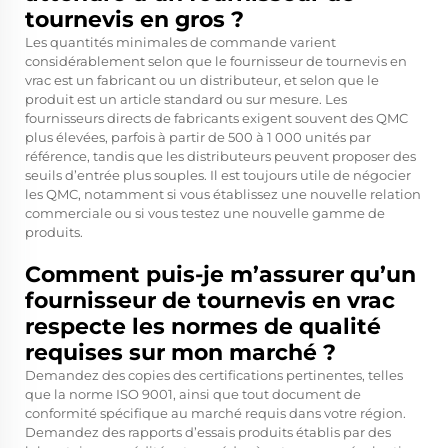
tournevis en gros ?
Les quantités minimales de commande varient
considérablement selon que le fournisseur de tournevis en
vrac est un fabricant ou un distributeur, et selon que le
produit est un article standard ou sur mesure. Les
fournisseurs directs de fabricants exigent souvent des QMC
plus élevées, parfois à partir de 500 à 1 000 unités par
référence, tandis que les distributeurs peuvent proposer des
seuils d’entrée plus souples. Il est toujours utile de négocier
les QMC, notamment si vous établissez une nouvelle relation
commerciale ou si vous testez une nouvelle gamme de
produits.
Comment puis-je m’assurer qu’un
fournisseur de tournevis en vrac
respecte les normes de qualité
requises sur mon marché ?
Demandez des copies des certifications pertinentes, telles
que la norme ISO 9001, ainsi que tout document de
conformité spécifique au marché requis dans votre région.
Demandez des rapports d’essais produits établis par des