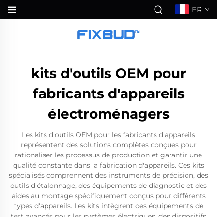
FR
kits d'outils OEM pour
fabricants d'appareils
électroménagers
Les kits d'outils OEM pour les fabricants d'appareils
représentent des solutions complètes conçues pour
rationaliser les processus de production et garantir une
qualité constante dans la fabrication d'appareils. Ces kits
spécialisés comprennent des instruments de précision, des
outils d'étalonnage, des équipements de diagnostic et des
aides au montage spécifiquement conçus pour différents
types d'appareils. Les kits intègrent des équipements de
test avancés pour les systèmes électriques, des dispositifs