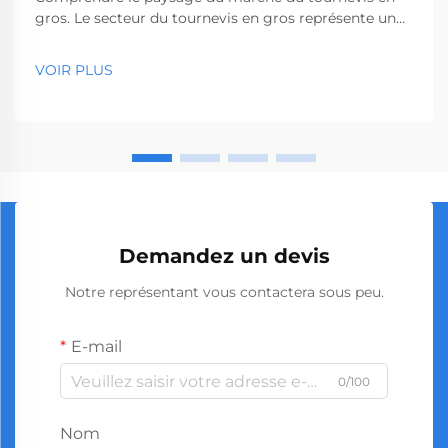
gros. Le secteur du tournevis en gros représente un
segment essentiel du marché des outils
professionnels, desservant des entreprises allant des
VOIR PLUS
quincailleries aux sociétés de construction. Avec la
production mondiale...
Demandez un devis
Notre représentant vous contactera sous peu.
E-mail
0/100
Nom