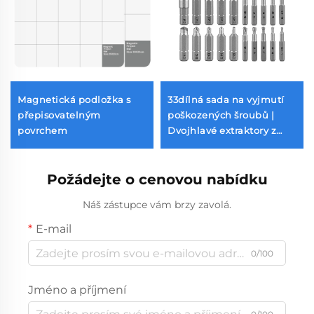
Magnetická podložka s
33dílná sada na vyjmutí
přepisovatelným
poškozených šroubů |
povrchem
Dvojhlavé extraktory z
oceli S2 a vrtáky
Požádejte o cenovou nabídku
Náš zástupce vám brzy zavolá.
E-mail
0/100
Jméno a příjmení