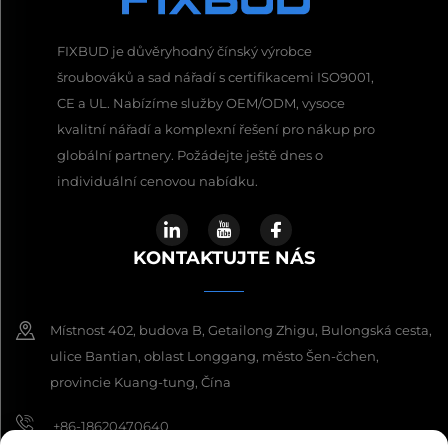
FIXBUD je důvěryhodný čínský výrobce
šroubováků a sad nářadí s certifikacemi ISO9001,
CE a UL. Nabízíme služby OEM/ODM, vysoce
kvalitní nářadí a komplexní řešení pro nákup pro
globální partnery. Požádejte ještě dnes o
individuální cenovou nabídku.
KONTAKTUJTE NÁS
Místnost 402, budova B, Getailong Zhigu, Bulongská cesta,
ulice Bantian, oblast Longgang, město Šen-čchen,
provincie Kuang-tung, Čína
+86-18620470640