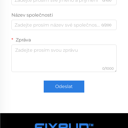
0/100
Název společnosti
0/200
Zpráva
0/1000
Odeslat