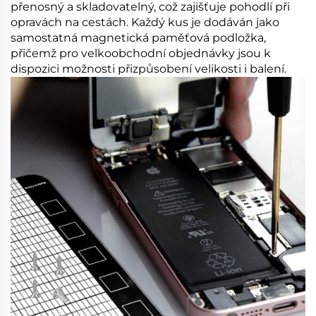
přenosný a skladovatelný, což zajišťuje pohodlí při
opravách na cestách. Každý kus je dodáván jako
samostatná magnetická paměťová podložka,
přičemž pro velkoobchodní objednávky jsou k
dispozici možnosti přizpůsobení velikosti i balení.