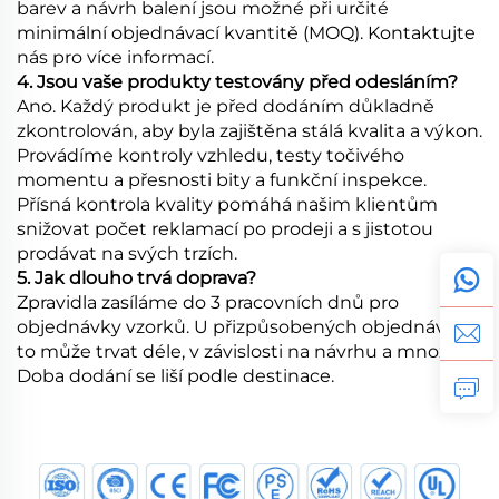
barev a návrh balení jsou možné při určité
minimální objednávací kvantitě (MOQ). Kontaktujte
nás pro více informací.
4. Jsou vaše produkty testovány před odesláním?
Ano. Každý produkt je před dodáním důkladně
zkontrolován, aby byla zajištěna stálá kvalita a výkon.
Provádíme kontroly vzhledu, testy točivého
momentu a přesnosti bity a funkční inspekce.
Přísná kontrola kvality pomáhá našim klientům
snižovat počet reklamací po prodeji a s jistotou
prodávat na svých trzích.
5. Jak dlouho trvá doprava?
Zpravidla zasíláme do 3 pracovních dnů pro
objednávky vzorků. U přizpůsobených objednávek
to může trvat déle, v závislosti na návrhu a množství.
Doba dodání se liší podle destinace.