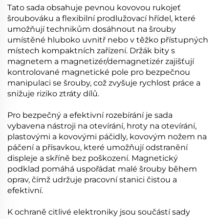
Tato sada obsahuje pevnou kovovou rukojeť
šroubováku a flexibilní prodlužovací hřídel, které
umožňují technikům dosáhnout na šrouby
umístěné hluboko uvnitř nebo v těžko přístupných
místech kompaktních zařízení. Držák bity s
magnetem a magnetizér/demagnetizér zajišťují
kontrolované magnetické pole pro bezpečnou
manipulaci se šrouby, což zvyšuje rychlost práce a
snižuje riziko ztráty dílů.
Pro bezpečný a efektivní rozebírání je sada
vybavena nástroji na otevírání, hroty na otevírání,
plastovými a kovovými páčidly, kovovým nožem na
páčení a přísavkou, které umožňují odstranění
displeje a skříně bez poškození. Magnetický
podklad pomáhá uspořádat malé šrouby během
oprav, čímž udržuje pracovní stanici čistou a
efektivní.
K ochraně citlivé elektroniky jsou součástí sady