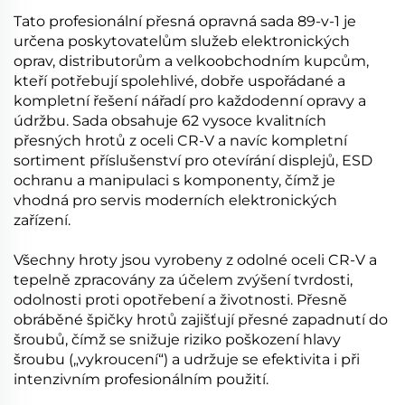
Tato profesionální přesná opravná sada 89-v-1 je
určena poskytovatelům služeb elektronických
oprav, distributorům a velkoobchodním kupcům,
kteří potřebují spolehlivé, dobře uspořádané a
kompletní řešení nářadí pro každodenní opravy a
údržbu. Sada obsahuje 62 vysoce kvalitních
přesných hrotů z oceli CR-V a navíc kompletní
sortiment příslušenství pro otevírání displejů, ESD
ochranu a manipulaci s komponenty, čímž je
vhodná pro servis moderních elektronických
zařízení.
Všechny hroty jsou vyrobeny z odolné oceli CR-V a
tepelně zpracovány za účelem zvýšení tvrdosti,
odolnosti proti opotřebení a životnosti. Přesně
obráběné špičky hrotů zajišťují přesné zapadnutí do
šroubů, čímž se snižuje riziko poškození hlavy
šroubu („vykroucení“) a udržuje se efektivita i při
intenzivním profesionálním použití.