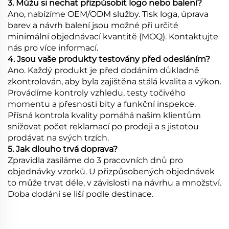
3. Můžu si nechat přizpůsobit logo nebo balení?
Ano, nabízíme OEM/ODM služby. Tisk loga, úprava
barev a návrh balení jsou možné při určité
minimální objednávací kvantitě (MOQ). Kontaktujte
nás pro více informací.
4. Jsou vaše produkty testovány před odesláním?
Ano. Každý produkt je před dodáním důkladně
zkontrolován, aby byla zajištěna stálá kvalita a výkon.
Provádíme kontroly vzhledu, testy točivého
momentu a přesnosti bity a funkční inspekce.
Přísná kontrola kvality pomáhá našim klientům
snižovat počet reklamací po prodeji a s jistotou
prodávat na svých trzích.
5. Jak dlouho trvá doprava?
Zpravidla zasíláme do 3 pracovních dnů pro
objednávky vzorků. U přizpůsobených objednávek
to může trvat déle, v závislosti na návrhu a množství.
Doba dodání se liší podle destinace.