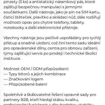
pinzety (3 ks) a antistatický náramkový pás, které
zajišťují bezpečnou manipulaci s jemnými
součástkami. Další nástroje, jako je pin na SIM kartu,
čisticí štěteček, pravítko a skládací nůž, dále rozšiřují
možnosti oprav pro chytré telefony, tablety,
notebooky a další elektronické přístroje.
Všechny nástroje jsou pečlivě uspořádány pro rychlý
přístup a snadné uložení, což činí tento sadu ideální
pro opravárenské dílny, centra pro obnovu zařízení,
týmy zajišťující servis po prodeji i technické školící
instituce.
Možnost OEM / ODM přizpůsobení:
--- Typy bitorů a jejich kombinace
--- Značkování logem
--- Přizpůsobené balení
Spolehlivé a škálovatelné řešení opravné sady pro
partnery B2B, kteří hledají stálou kvalitu,
profesionální funkčnost a dlouhodobou stabilitu