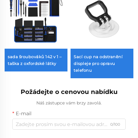
sada šroubováků 142 v 1 –
Sací cup na odstranění
taška z oxfordské látky
displeje pro opravu
telefonu
Požádejte o cenovou nabídku
Náš zástupce vám brzy zavolá.
E-mail
0/100