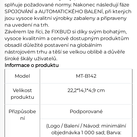
splňuje požadované normy. Nakonec následují fáze
SPOJOVÁNÍ a AUTOMATICKÉHO BALENÍ, při kterých
jsou vysoce kvalitní výrobky zabaleny a připraveny
na uvedení na trh.
Závěrem lze říci, že FIXBUD si díky svým bohatým,
vysoce kvalitním a cenově dostupným produktům
obsadil důležité postavení na globálním
nástrojovém trhu a těší se velkou oblibě a důvěře
široké škály uživatelů.
Informace o produktu
Model
MT-B142
Velikost
22,2*14,1*4,9 cm
produktu
Přizpůsobe
Podporované
ní
(Logo / Balení / Návod: minimální
objednávka 1 000 sad; Barva: