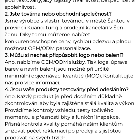
jsou testovány, aby zajistily trvanlivost, bezpečnost a
spolehlivost.
2. Jste továrna nebo obchodní společnost?
Jsme výrobce s vlastní továrnou v městě Šantou v
provincii Kuang-tung a prodejní kanceláří v Šen-
čenu. Díky tomu můžeme nabízet
konkurenceschopné ceny, rychlou odezvu a plnou
možnost OEM/ODM personalizace.
3. Můžu si nechat přizpůsobit logo nebo balení?
Ano, nabízíme OEM/ODM služby. Tisk loga, úprava
barev a návrh balení jsou možné při určité
minimální objednávací kvantitě (MOQ). Kontaktujte
nás pro více informací.
4. Jsou vaše produkty testovány před odesláním?
Ano. Každý produkt je před dodáním důkladně
zkontrolován, aby byla zajištěna stálá kvalita a výkon.
Provádíme kontroly vzhledu, testy točivého
momentu a přesnosti bity a funkční inspekce.
Přísná kontrola kvality pomáhá našim klientům
snižovat počet reklamací po prodeji a s jistotou
prodávat na svých trzích.