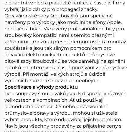
elegantní vzhled a praktické funkce a často je firmy
vybírají jako dárky pro propagaci značky.
Opravárenské sady šroubováků jsou speciálně
navrženy pro výrobky jako mobilní telefony Apple,
počítače a brýle. Vybaveny profesionálními bity pro
šroubováky kompatibilními s těmito přesnými
zařízeními umožňují přesné demontování a montáž
součástek a jsou tak silným pomocníkem pro
opraváře elektronických produktů. Průmyslové
bitové sady šroubováků se více zaměřují na splnění
nároků na intenzivní a časté používání v průmyslové
výrobě. Při montáži velkých strojů a údržbě
výrobních zařízení se bez nich neobejde.
Specifikace a výhody produktu
Tyto soupravy šroubováků jsou k dispozici v různých
velikostech a kombinacích. Ať už používají
jednoduché domácí DIY nebo profesionální
průmyslové opravy a výrobu, mohou si uživatelé
vybrat produkty, které odpovídají jejich potřebám.
Navíc jsou všechny prodávány za přijatelné ceny s