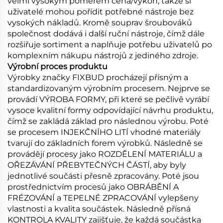
velmi vysokým poměrem cena/výkon, takže si
uživatelé mohou pořídit potřebné nástroje bez
vysokých nákladů. Kromě souprav šroubováků
společnost dodává i další ruční nástroje, čímž dále
rozšiřuje sortiment a naplňuje potřebu uživatelů po
komplexním nákupu nástrojů z jediného zdroje.
Výrobní proces produktu
Výrobky značky FIXBUD procházejí přísným a
standardizovaným výrobním procesem. Nejprve se
provádí VÝROBA FORMY, při které se pečlivě vyrábí
vysoce kvalitní formy odpovídající návrhu produktu,
čímž se zakládá základ pro následnou výrobu. Poté
se procesem INJEKČNÍHO LITÍ vhodné materiály
tvarují do základních forem výrobků. Následně se
provádějí procesy jako ROZDĚLENÍ MATERIÁLU a
OŘEZÁVÁNÍ PŘEBYTEČNÝCH ČÁSTÍ, aby byly
jednotlivé součásti přesně zpracovány. Poté jsou
prostřednictvím procesů jako OBRÁBĚNÍ A
FRÉZOVÁNÍ a TEPELNÉ ZPRACOVÁNÍ vylepšeny
vlastnosti a kvalita součástek. Následně přísná
KONTROLA KVALITY zajišťuje, že každá součástka