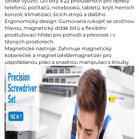
Široké využití: 120 bity a 22 příslušenství pro opravy
telefonů, počítačů, notebooků, tabletů, brýlí, herních
konzolí, klimatizací, šicích strojů a dalšího.
Ergonomický design: Gumovaná rukojeť se otočnou
hlavou, magnetický držák bitů a flexibilní
prodlužovací hřídel pro pohodlí a přesnost i v
těsných prostorech.
Magnetické nástroje: Zahrnuje magnetický
kobereček a magnetizér/demagnetizér pro
uspořádanou práci a snadnou manipulaci s šrouby.