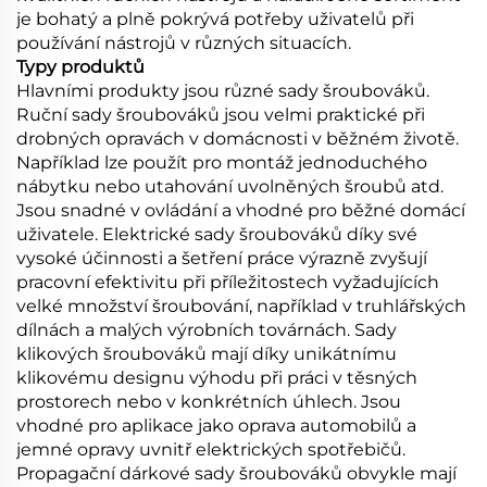
je bohatý a plně pokrývá potřeby uživatelů při
používání nástrojů v různých situacích.
Typy produktů
Hlavními produkty jsou různé sady šroubováků.
Ruční sady šroubováků jsou velmi praktické při
drobných opravách v domácnosti v běžném životě.
Například lze použít pro montáž jednoduchého
nábytku nebo utahování uvolněných šroubů atd.
Jsou snadné v ovládání a vhodné pro běžné domácí
uživatele. Elektrické sady šroubováků díky své
vysoké účinnosti a šetření práce výrazně zvyšují
pracovní efektivitu při příležitostech vyžadujících
velké množství šroubování, například v truhlářských
dílnách a malých výrobních továrnách. Sady
klikových šroubováků mají díky unikátnímu
klikovému designu výhodu při práci v těsných
prostorech nebo v konkrétních úhlech. Jsou
vhodné pro aplikace jako oprava automobilů a
jemné opravy uvnitř elektrických spotřebičů.
Propagační dárkové sady šroubováků obvykle mají