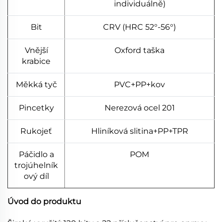
individuálně)
Bit
CRV (HRC 52°-56°)
Vnější
Oxford taška
krabice
Měkká tyč
PVC+PP+kov
Pincetky
Nerezová ocel 201
Rukojeť
Hliníková slitina+PP+TPR
Páčidlo a
POM
trojúhelník
ový díl
Úvod do produktu