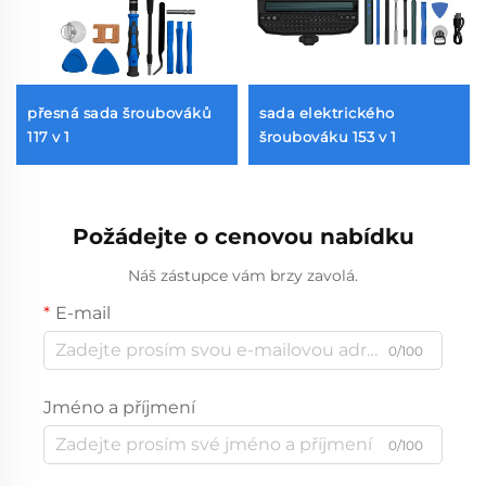
přesná sada šroubováků
sada elektrického
117 v 1
šroubováku 153 v 1
Požádejte o cenovou nabídku
Náš zástupce vám brzy zavolá.
E-mail
0/100
Jméno a příjmení
0/100