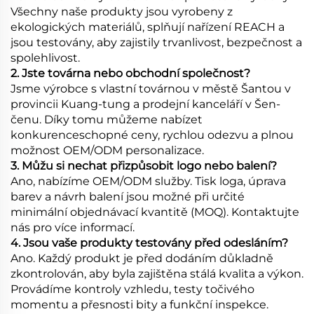
Všechny naše produkty jsou vyrobeny z
ekologických materiálů, splňují nařízení REACH a
jsou testovány, aby zajistily trvanlivost, bezpečnost a
spolehlivost.
2. Jste továrna nebo obchodní společnost?
Jsme výrobce s vlastní továrnou v městě Šantou v
provincii Kuang-tung a prodejní kanceláří v Šen-
čenu. Díky tomu můžeme nabízet
konkurenceschopné ceny, rychlou odezvu a plnou
možnost OEM/ODM personalizace.
3. Můžu si nechat přizpůsobit logo nebo balení?
Ano, nabízíme OEM/ODM služby. Tisk loga, úprava
barev a návrh balení jsou možné při určité
minimální objednávací kvantitě (MOQ). Kontaktujte
nás pro více informací.
4. Jsou vaše produkty testovány před odesláním?
Ano. Každý produkt je před dodáním důkladně
zkontrolován, aby byla zajištěna stálá kvalita a výkon.
Provádíme kontroly vzhledu, testy točivého
momentu a přesnosti bity a funkční inspekce.