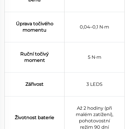
Úprava točivého
0,04–0,1 N·m
momentu
Ruční točivý
5 N·m
moment
Zářivost
3 LEDS
Až 2 hodiny (při
malém zatížení),
Životnost baterie
pohotovostní
režim 90 dní