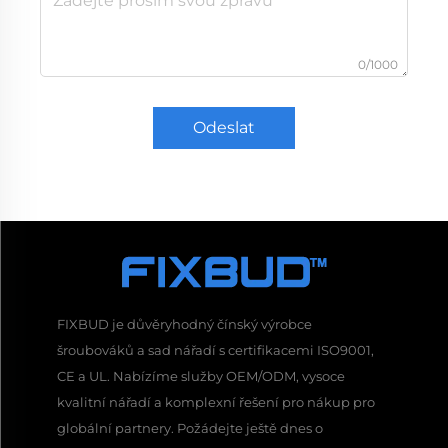
0/1000
Odeslat
FIXBUD je důvěryhodný čínský výrobce
šroubováků a sad nářadí s certifikacemi ISO9001,
CE a UL. Nabízíme služby OEM/ODM, vysoce
kvalitní nářadí a komplexní řešení pro nákup pro
globální partnery. Požádejte ještě dnes o