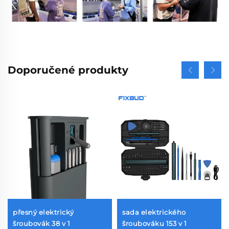
Doporučené produkty
přesný elektrický
sada elektrického
šroubovák 38 v 1
šroubováku 153 v 1