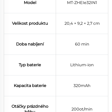
Model
MT-ZHEIe32IN1
Velikost produktu
20,4 × 9,2 × 2,7 cm
Doba nabíjení
60 min
Typ baterie
Lithium-ion
Kapacita baterie
320mAh
Otáčky prázdného
200ot/min
běhu