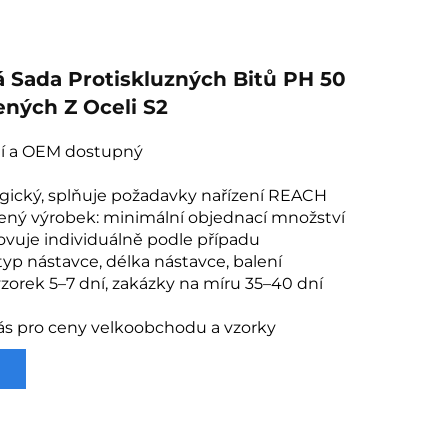
á Sada Protiskluzných Bitů PH 50
ných Z Oceli S2
í a OEM dostupný
ogický, splňuje požadavky nařízení REACH
ený výrobek: minimální objednací množství
ovuje individuálně podle případu
typ nástavce, délka nástavce, balení
zorek 5–7 dní, zakázky na míru 35–40 dní
ás pro ceny velkoobchodu a vzorky