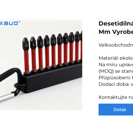
Desetidíln
Mm Vyrobe
Velkoobchodn
Materiál: ekol
Na míru uprav
(MOQ) se stan
Přizpůsobení: 
Dodací doba: v
Kontaktujte n
Dotaz