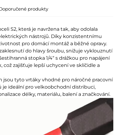
Doporučené produkty
eli S2, která je navržena tak, aby odolala
ktrických nástrojů. Díky konzistentnímu
 životnost pro domácí montáž a běžné opravy.
zaklesnutí do hlavy šroubu, snižuje vyklouznutí
estihranná stopka 1/4“ s drážkou pro napájení
což zajišťuje lepší uchycení ve sklíčidle a
jsou tyto vrtáky vhodné pro náročné pracovní
je ideální pro velkoobchodní distribuci,
alizace délky, materiálu, balení a značkování.