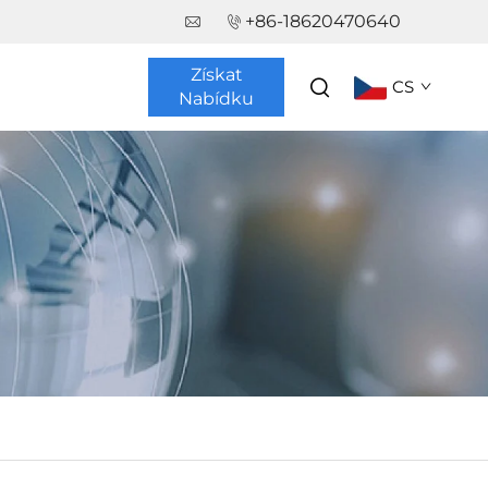
+86-18620470640
Získat
CS
Nabídku