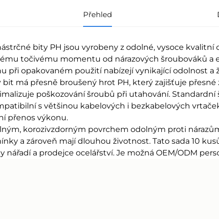
Přehled
nástrčné bity PH jsou vyrobeny z odolné, vysoce kvalitní oc
ému točivému momentu od nárazových šroubováků a ele
u při opakovaném použití nabízejí vynikající odolnost a
 bit má přesně broušený hrot PH, který zajišťuje přesné 
imalizuje poškozování šroubů při utahování. Standardní š
mpatibilní s většinou kabelových i bezkabelových vrtaček, 
lní přenos výkonu.
lným, korozivzdorným povrchem odolným proti nárazům 
nky a zároveň mají dlouhou životnost. Tato sada 10 kusů 
y nářadí a prodejce ocelářství. Je možná OEM/ODM person