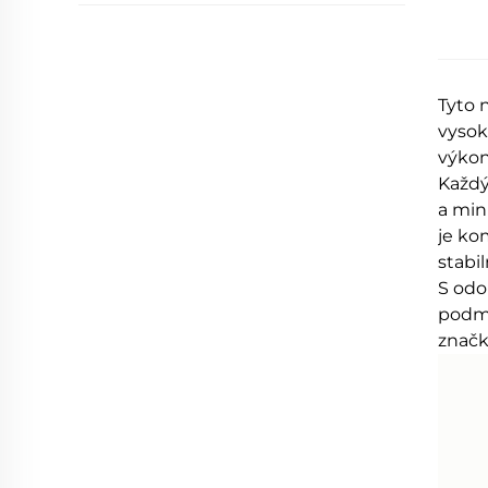
Tyto 
vysok
výkon
Každý
a min
je ko
stabi
S odo
podmí
značk