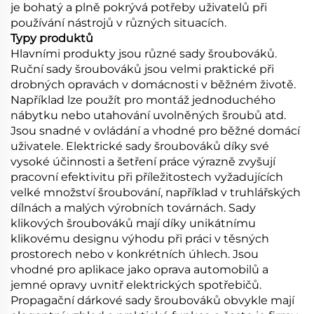
je bohatý a plně pokrývá potřeby uživatelů při
používání nástrojů v různých situacích.
Typy produktů
Hlavními produkty jsou různé sady šroubováků.
Ruční sady šroubováků jsou velmi praktické při
drobných opravách v domácnosti v běžném životě.
Například lze použít pro montáž jednoduchého
nábytku nebo utahování uvolněných šroubů atd.
Jsou snadné v ovládání a vhodné pro běžné domácí
uživatele. Elektrické sady šroubováků díky své
vysoké účinnosti a šetření práce výrazně zvyšují
pracovní efektivitu při příležitostech vyžadujících
velké množství šroubování, například v truhlářských
dílnách a malých výrobních továrnách. Sady
klikových šroubováků mají díky unikátnímu
klikovému designu výhodu při práci v těsných
prostorech nebo v konkrétních úhlech. Jsou
vhodné pro aplikace jako oprava automobilů a
jemné opravy uvnitř elektrických spotřebičů.
Propagační dárkové sady šroubováků obvykle mají