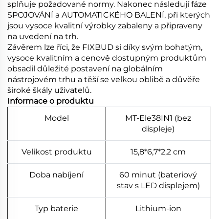
splňuje požadované normy. Nakonec následují fáze
SPOJOVÁNÍ a AUTOMATICKÉHO BALENÍ, při kterých
jsou vysoce kvalitní výrobky zabaleny a připraveny
na uvedení na trh.
Závěrem lze říci, že FIXBUD si díky svým bohatým,
vysoce kvalitním a cenově dostupným produktům
obsadil důležité postavení na globálním
nástrojovém trhu a těší se velkou oblibě a důvěře
široké škály uživatelů.
Informace o produktu
Model
MT-Ele38IN1 (bez
displeje)
Velikost produktu
15,8*6,7*2,2 cm
Doba nabíjení
60 minut (bateriový
stav s LED displejem)
Typ baterie
Lithium-ion