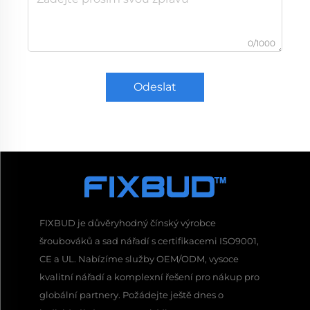
0/1000
Odeslat
FIXBUD je důvěryhodný čínský výrobce
šroubováků a sad nářadí s certifikacemi ISO9001,
CE a UL. Nabízíme služby OEM/ODM, vysoce
kvalitní nářadí a komplexní řešení pro nákup pro
globální partnery. Požádejte ještě dnes o