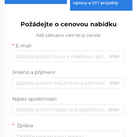
opravy a DIY projekty
Požádejte o cenovou nabídku
Náš zástupce vám brzy zavolá.
E-mail
0/100
Jméno a příjmení
0/100
Název společnosti
0/200
Zpráva