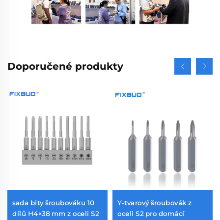
Doporučené produkty
sada bity šroubováku 10
Y-tvarový šroubovák z
dílů H4×38 mm z oceli S2
oceli S2 pro domácí