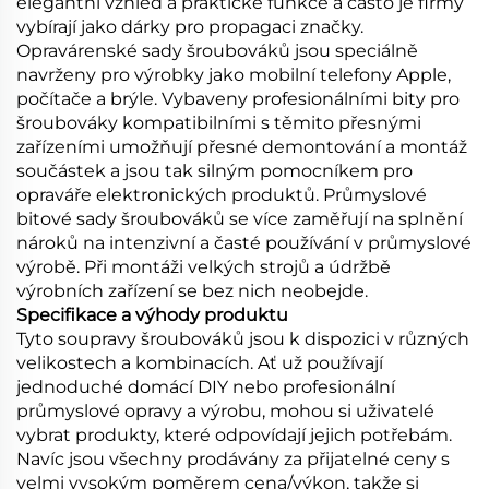
elegantní vzhled a praktické funkce a často je firmy
vybírají jako dárky pro propagaci značky.
Opravárenské sady šroubováků jsou speciálně
navrženy pro výrobky jako mobilní telefony Apple,
počítače a brýle. Vybaveny profesionálními bity pro
šroubováky kompatibilními s těmito přesnými
zařízeními umožňují přesné demontování a montáž
součástek a jsou tak silným pomocníkem pro
opraváře elektronických produktů. Průmyslové
bitové sady šroubováků se více zaměřují na splnění
nároků na intenzivní a časté používání v průmyslové
výrobě. Při montáži velkých strojů a údržbě
výrobních zařízení se bez nich neobejde.
Specifikace a výhody produktu
Tyto soupravy šroubováků jsou k dispozici v různých
velikostech a kombinacích. Ať už používají
jednoduché domácí DIY nebo profesionální
průmyslové opravy a výrobu, mohou si uživatelé
vybrat produkty, které odpovídají jejich potřebám.
Navíc jsou všechny prodávány za přijatelné ceny s
velmi vysokým poměrem cena/výkon, takže si