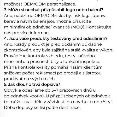
možnost OEM/ODM personalizace.
3. Můžu si nechat přizpůsobit logo nebo balení?
Ano, nabízíme OEM/ODM služby. Tisk loga, úprava
barev a návrh balení jsou možné při určité
minimální objednávací kvantitě (MOQ). Kontaktujte
nás pro více informací.
4. Jsou vaše produkty testovány před odesláním?
Ano. Každý produkt je před dodáním důkladně
zkontrolován, aby byla zajištěna stálá kvalita a výkon.
Provádíme kontroly vzhledu, testy točivého
momentu a přesnosti bity a funkční inspekce.
Přísná kontrola kvality pomáhá našim klientům
snižovat počet reklamací po prodeji a s jistotou
prodávat na svých trzích.
5. Jak dlouho trvá doprava?
Obvykle odesíláme do 3–7 pracovních dnů u
objednávek vzorků. U přizpůsobených objednávek
to může trvat déle v závislosti na návrhu a množství.
Doba dopravy se liší podle destinace.