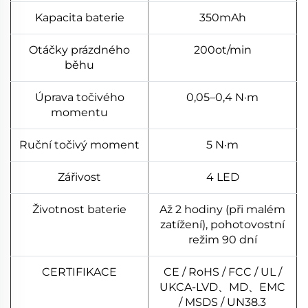
Kapacita baterie
350mAh
Otáčky prázdného
200ot/min
běhu
Úprava točivého
0,05–0,4 N·m
momentu
Ruční točivý moment
5 N·m
Zářivost
4 LED
Životnost baterie
Až 2 hodiny (při malém
zatížení), pohotovostní
režim 90 dní
CERTIFIKACE
CE / RoHS / FCC / UL /
UKCA-LVD、MD、EMC
/ MSDS / UN38.3