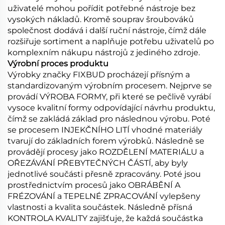
uživatelé mohou pořídit potřebné nástroje bez
vysokých nákladů. Kromě souprav šroubováků
společnost dodává i další ruční nástroje, čímž dále
rozšiřuje sortiment a naplňuje potřebu uživatelů po
komplexním nákupu nástrojů z jediného zdroje.
Výrobní proces produktu
Výrobky značky FIXBUD procházejí přísným a
standardizovaným výrobním procesem. Nejprve se
provádí VÝROBA FORMY, při které se pečlivě vyrábí
vysoce kvalitní formy odpovídající návrhu produktu,
čímž se zakládá základ pro následnou výrobu. Poté
se procesem INJEKČNÍHO LITÍ vhodné materiály
tvarují do základních forem výrobků. Následně se
provádějí procesy jako ROZDĚLENÍ MATERIÁLU a
OŘEZÁVÁNÍ PŘEBYTEČNÝCH ČÁSTÍ, aby byly
jednotlivé součásti přesně zpracovány. Poté jsou
prostřednictvím procesů jako OBRÁBĚNÍ A
FRÉZOVÁNÍ a TEPELNÉ ZPRACOVÁNÍ vylepšeny
vlastnosti a kvalita součástek. Následně přísná
KONTROLA KVALITY zajišťuje, že každá součástka