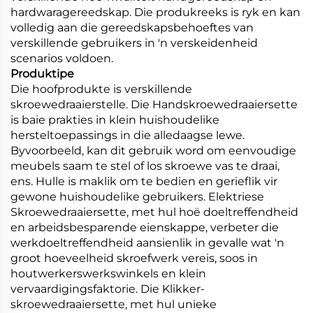
hardwaragereedskap. Die produkreeks is ryk en kan
volledig aan die gereedskapsbehoeftes van
verskillende gebruikers in 'n verskeidenheid
scenarios voldoen.
Produktipe
Die hoofprodukte is verskillende
skroewedraaierstelle. Die Handskroewedraaiersette
is baie prakties in klein huishoudelike
hersteltoepassings in die alledaagse lewe.
Byvoorbeeld, kan dit gebruik word om eenvoudige
meubels saam te stel of los skroewe vas te draai,
ens. Hulle is maklik om te bedien en gerieflik vir
gewone huishoudelike gebruikers. Elektriese
Skroewedraaiersette, met hul hoë doeltreffendheid
en arbeidsbesparende eienskappe, verbeter die
werkdoeltreffendheid aansienlik in gevalle wat 'n
groot hoeveelheid skroefwerk vereis, soos in
houtwerkerswerkswinkels en klein
vervaardigingsfaktorie. Die Klikker-
skroewedraaiersette, met hul unieke