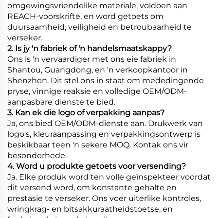
omgewingsvriendelike materiale, voldoen aan
REACH-voorskrifte, en word getoets om
duursaamheid, veiligheid en betroubaarheid te
verseker.
2. Is jy 'n fabriek of 'n handelsmaatskappy?
Ons is 'n vervaardiger met ons eie fabriek in
Shantou, Guangdong, en 'n verkoopkantoor in
Shenzhen. Dit stel ons in staat om mededingende
pryse, vinnige reaksie en volledige OEM/ODM-
aanpasbare dienste te bied.
3. Kan ek die logo of verpakking aanpas?
Ja, ons bied OEM/ODM-dienste aan. Drukwerk van
logo's, kleuraanpassing en verpakkingsontwerp is
beskikbaar teen 'n sekere MOQ. Kontak ons vir
besonderhede.
4. Word u produkte getoets voor versending?
Ja. Elke produk word ten volle geïnspekteer voordat
dit versend word, om konstante gehalte en
prestasie te verseker. Ons voer uiterlike kontroles,
wringkrag- en bitsakkuraatheidstoetse, en