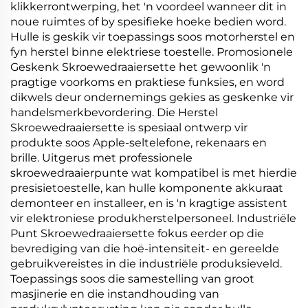
klikkerrontwerping, het 'n voordeel wanneer dit in
noue ruimtes of by spesifieke hoeke bedien word.
Hulle is geskik vir toepassings soos motorherstel en
fyn herstel binne elektriese toestelle. Promosionele
Geskenk Skroewedraaiersette het gewoonlik 'n
pragtige voorkoms en praktiese funksies, en word
dikwels deur ondernemings gekies as geskenke vir
handelsmerkbevordering. Die Herstel
Skroewedraaiersette is spesiaal ontwerp vir
produkte soos Apple-seltelefone, rekenaars en
brille. Uitgerus met professionele
skroewedraaierpunte wat kompatibel is met hierdie
presisietoestelle, kan hulle komponente akkuraat
demonteer en installeer, en is 'n kragtige assistent
vir elektroniese produkherstelpersoneel. Industriële
Punt Skroewedraaiersette fokus eerder op die
bevrediging van die hoë-intensiteit- en gereelde
gebruikvereistes in die industriële produksieveld.
Toepassings soos die samestelling van groot
masjinerie en die instandhouding van