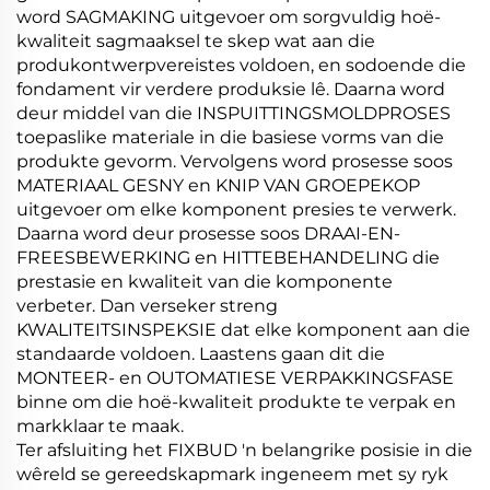
word SAGMAKING uitgevoer om sorgvuldig hoë-
kwaliteit sagmaaksel te skep wat aan die
produkontwerpvereistes voldoen, en sodoende die
fondament vir verdere produksie lê. Daarna word
deur middel van die INSPUITTINGSMOLDPROSES
toepaslike materiale in die basiese vorms van die
produkte gevorm. Vervolgens word prosesse soos
MATERIAAL GESNY en KNIP VAN GROEPEKOP
uitgevoer om elke komponent presies te verwerk.
Daarna word deur prosesse soos DRAAI-EN-
FREESBEWERKING en HITTEBEHANDELING die
prestasie en kwaliteit van die komponente
verbeter. Dan verseker streng
KWALITEITSINSPEKSIE dat elke komponent aan die
standaarde voldoen. Laastens gaan dit die
MONTEER- en OUTOMATIESE VERPAKKINGSFASE
binne om die hoë-kwaliteit produkte te verpak en
markklaar te maak.
Ter afsluiting het FIXBUD 'n belangrike posisie in die
wêreld se gereedskapmark ingeneem met sy ryk