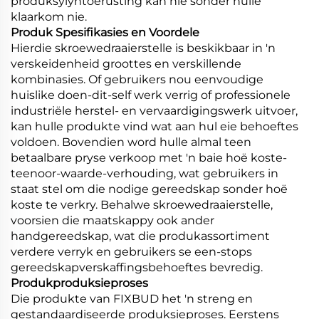
produksylyntoerusting kan nie sonder hulle
klaarkom nie.
Produk Spesifikasies en Voordele
Hierdie skroewedraaierstelle is beskikbaar in 'n
verskeidenheid groottes en verskillende
kombinasies. Of gebruikers nou eenvoudige
huislike doen-dit-self werk verrig of professionele
industriële herstel- en vervaardigingswerk uitvoer,
kan hulle produkte vind wat aan hul eie behoeftes
voldoen. Bovendien word hulle almal teen
betaalbare pryse verkoop met 'n baie hoë koste-
teenoor-waarde-verhouding, wat gebruikers in
staat stel om die nodige gereedskap sonder hoë
koste te verkry. Behalwe skroewedraaierstelle,
voorsien die maatskappy ook ander
handgereedskap, wat die produkassortiment
verdere verryk en gebruikers se een-stops
gereedskapverskaffingsbehoeftes bevredig.
Produkproduksieproses
Die produkte van FIXBUD het 'n streng en
gestandaardiseerde produksieproses. Eerstens