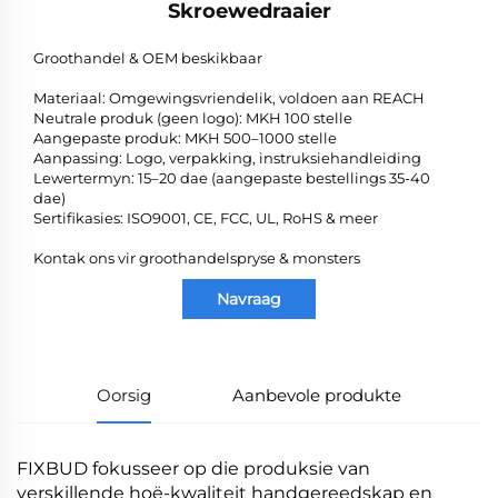
Skroewedraaier
Groothandel & OEM beskikbaar
Materiaal: Omgewingsvriendelik, voldoen aan REACH
Neutrale produk (geen logo): MKH 100 stelle
Aangepaste produk: MKH 500–1000 stelle
Aanpassing: Logo, verpakking, instruksiehandleiding
Lewertermyn: 15–20 dae (aangepaste bestellings 35-40
dae)
Sertifikasies: ISO9001, CE, FCC, UL, RoHS & meer
Kontak ons vir groothandelspryse & monsters
Navraag
Oorsig
Aanbevole produkte
FIXBUD fokusseer op die produksie van
verskillende hoë-kwaliteit handgereedskap en