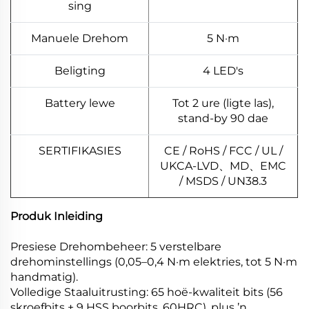
sing
Manuele Drehom
5 N·m
Beligting
4 LED's
Battery lewe
Tot 2 ure (ligte las),
stand-by 90 dae
SERTIFIKASIES
CE / RoHS / FCC / UL /
UKCA-LVD、MD、EMC
/ MSDS / UN38.3
Produk Inleiding
Presiese Drehombeheer: 5 verstelbare
drehominstellings (0,05–0,4 N·m elektries, tot 5 N·m
handmatig).
Volledige Staaluitrusting: 65 hoë-kwaliteit bits (56
skroefbits + 9 HSS boorbits, 60HRC), plus ’n