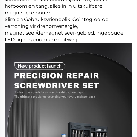
hefboom en tang, alles in ’n uitskuifbare
magnetiese houer.
Slim en Gebruiksvriendelik: Geïntegreerde
vertoning vir drehom/energie,
magnetiseer/demagnetiseer-gebied, ingeboude
LED-lig, ergonomiese ontwerp.