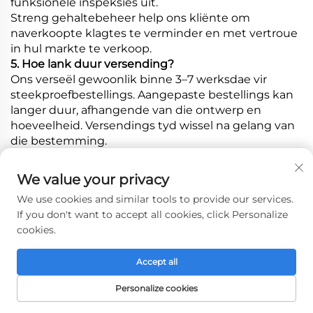
funksionele inspeksies uit.
Streng gehaltebeheer help ons kliënte om
naverkoopte klagtes te verminder en met vertroue
in hul markte te verkoop.
5. Hoe lank duur versending?
Ons verseël gewoonlik binne 3–7 werksdae vir
steekproefbestellings. Aangepaste bestellings kan
langer duur, afhangende van die ontwerp en
hoeveelheid. Versendings tyd wissel na gelang van
die bestemming.
We value your privacy
We use cookies and similar tools to provide our services.
If you don't want to accept all cookies, click Personalize
cookies.
Accept all
Personalize cookies
TUISBLADSY
PRODUKTE
E-POS
TEL