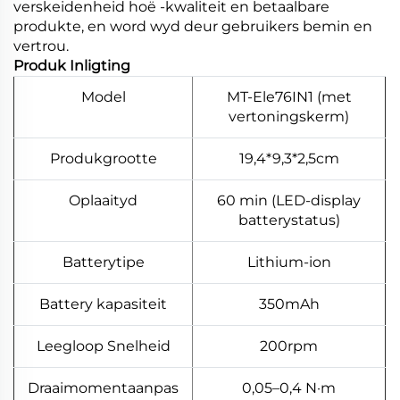
verskeidenheid hoë -kwaliteit en betaalbare
produkte, en word wyd deur gebruikers bemin en
vertrou.
Produk Inligting
Model
MT-Ele76IN1 (met
vertoningskerm)
Produkgrootte
19,4*9,3*2,5cm
Oplaaityd
60 min (LED-display
batterystatus)
Batterytipe
Lithium-ion
Battery kapasiteit
350mAh
Leegloop Snelheid
200rpm
Draaimomentaanpas
0,05–0,4 N·m