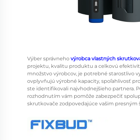
Výber správneho
výrobca vlastných skrutko
projektu, kvalitu produktu a celkovú efekti
množstvo výrobcov, je potrebné starostlivo v
ovplyvňujú výrobné kapacity, spoľahlivosť p
ste identifikovali najvhodnejšieho partnera.
rozhodnutím vám pomôže zabezpečiť spolupr
skrutkovače zodpovedajúce vašim presným šp