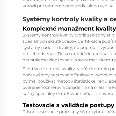
korózii pre námorné prostredia alebo vynikaj
Systémy kontroly kvality a ce
Komplexné manažment kvality
Systémy kontroly kvality tvoria základný stĺ
špeciálnych skrutkovačov. Certifikácia podľ
systémy riadenia kvality, no poprední výrobc
pre ich odvetvia. Tieto certifikácie preukazujú
neustálemu zlepšovaniu a systematickému pr
Efektívna kontrola kvality zahŕňa kontrolu p
počas výroby, testovanie finálnych výrobko
by mal používať metódy štatistickej reguláci
overenie rozmerov a zariadenia na meranie k
každý špeciálny skrutkovač spĺňa stanovené
Testovacie a validácie postupy
Prísne testovacie protokoly sú nevyhnutné n