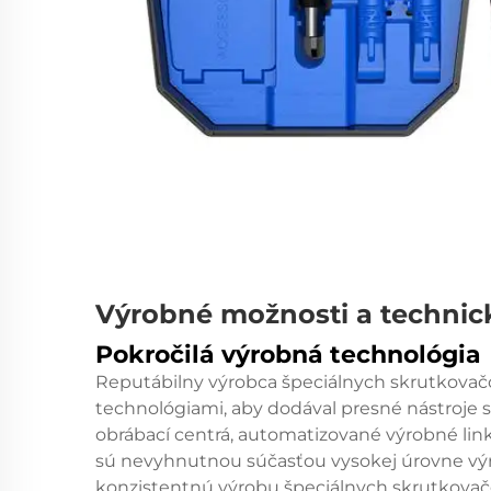
Výrobné možnosti a technic
Pokročilá výrobná technológia
Reputábilny výrobca špeciálnych skrutkova
technológiami, aby dodával presné nástroje
obrábací centrá, automatizované výrobné lin
sú nevyhnutnou súčasťou vysokej úrovne vý
konzistentnú výrobu špeciálnych skrutkovačo