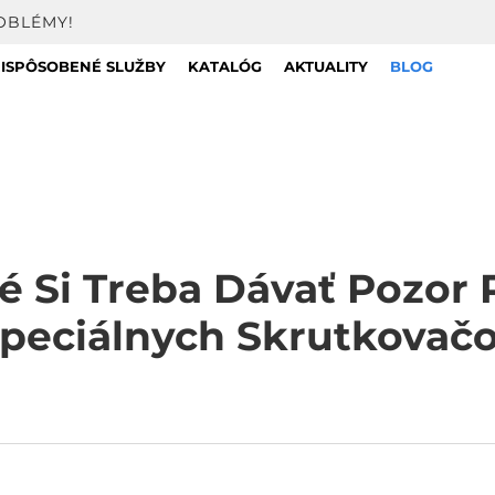
OBLÉMY!
ISPÔSOBENÉ SLUŽBY
KATALÓG
AKTUALITY
BLOG
ré Si Treba Dávať Pozor
peciálnych Skrutkovač