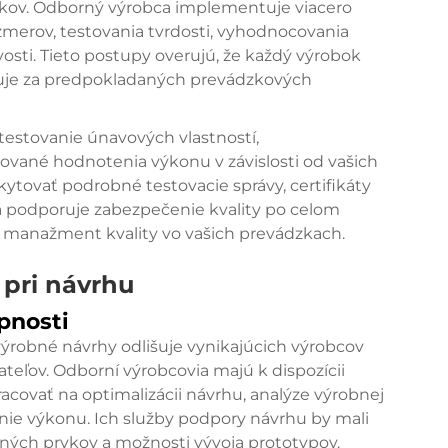
íkov. Odborný výrobca implementuje viacero
ozmerov, testovania tvrdosti, vyhodnocovania
sti. Tieto postupy overujú, že každý výrobok
guje za predpokladaných prevádzkových
testovanie únavových vlastností,
ované hodnotenia výkonu v závislosti od vašich
ytovať podrobné testovacie správy, certifikáty
á podporuje zabezpečenie kvality po celom
 manažment kvality vo vašich prevádzkach.
 pri návrhu
pnosti
ýrobné návrhy odlišuje vynikajúcich výrobcov
eľov. Odborní výrobcovia majú k dispozícii
acovať na optimalizácii návrhu, analýze výrobnej
nie výkonu. Ich služby podpory návrhu by mali
ých prvkov a možnosti vývoja prototypov.