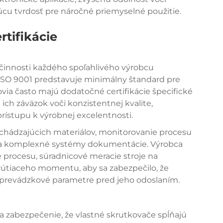
úcu tvrdosť pre náročné priemyselné použitie.
rtifikácie
p činnosti každého spoľahlivého výrobcu
a ISO 9001 predstavuje minimálny štandard pre
ovia často majú dodatočné certifikácie špecifické
 ich záväzok voči konzistentnej kvalite,
ístupu k výrobnej excelentnosti.
richádzajúcich materiálov, monitorovanie procesu
v a komplexné systémy dokumentácie. Výrobca
e procesu, súradnicové meracie stroje na
rútiaceho momentu, aby sa zabezpečilo, že
 prevádzkové parametre pred jeho odoslaním.
a zabezpečenie, že vlastné skrutkovače spĺňajú