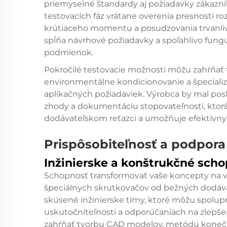
priemyselné štandardy aj požiadavky zákazn
testovacích fáz vrátane overenia presnosti r
krútiaceho momentu a posudzovania trvanlivo
spĺňa návrhové požiadavky a spoľahlivo fun
podmienok.
Pokročilé testovacie možnosti môžu zahŕňať 
environmentálne kondicionovanie a špecializ
aplikačných požiadaviek. Výrobca by mal posk
zhody a dokumentáciu stopovateľnosti, ktor
dodávateľskom reťazci a umožňuje efektívny
Prispôsobiteľnosť a podpora
Inžinierske a konštrukčné scho
Schopnosť transformovať vaše koncepty na v
špeciálnych skrutkovačov od bežných dodávat
skúsené inžinierske tímy, ktoré môžu spolupr
uskutočniteľnosti a odporúčaniach na zlepše
zahŕňať tvorbu CAD modelov, metódu konečn