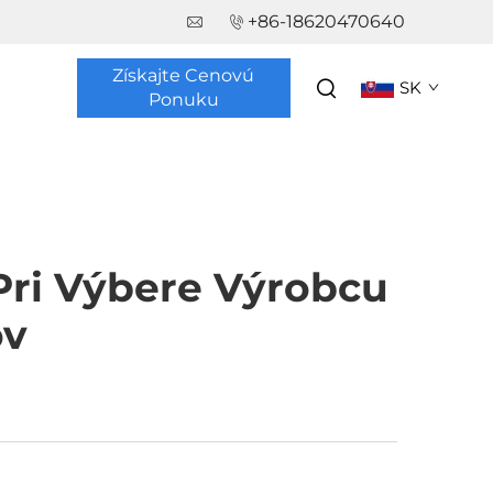
+86-18620470640
Získajte Cenovú
SK
Ponuku
 Pri Výbere Výrobcu
ov