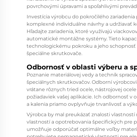
povrchovými úpravami a spoľahlivými prevádz
Investícia výrobcu do pokročilého zariadenia
komplexné individuálne návrhy a udržiavať k
Hľadajte zariadenia, ktoré využívajú viackovo
automatické montážne systémy. Tieto kapaci
technologickému pokroku a jeho schopnosť e
špeciálne skrutkovače.
Odbornosť v oblasti výberu a s
Poznanie materiálovej vedy a techník spraco
špeciálnych skrutkovačov. Odborní výrobcov
vrátane rôznych tried ocele, nástrojovej ocele 
požiadaviek vašej aplikácie. Ich odbornosť v 
a kalenia priamo ovplyvňuje trvanlivosť a vý
Výrobca by mal preukázať znalosti vlastností 
vlastností a opotrebovania špecifických pre 
umožňuje odporúčať optimálne voľby materiál
potrebujete nemagnetické vlastnosti pre elek