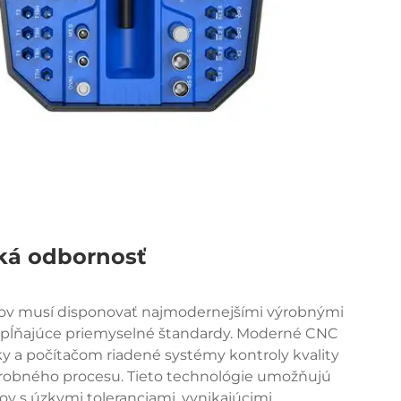
ká odbornosť
čov musí disponovať najmodernejšími výrobnými
 spĺňajúce priemyselné štandardy. Moderné CNC
ky a počítačom riadené systémy kontroly kvality
robného procesu. Tieto technológie umožňujú
v s úzkymi toleranciami, vynikajúcimi