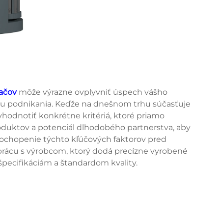
vačov
môže výrazne ovplyvniť úspech vášho
vitu podnikania. Keďže na dnešnom trhu súčasťuje
yhodnotiť konkrétne kritériá, ktoré priamo
roduktov a potenciál dlhodobého partnerstva, aby
 Pochopenie týchto kľúčových faktorov pred
ácu s výrobcom, ktorý dodá precízne vyrobené
ecifikáciám a štandardom kvality.