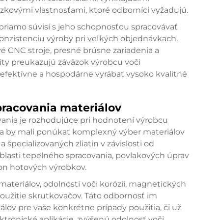
kovými vlastnosťami, ktoré odborníci vyžadujú.
 priamo súvisí s jeho schopnosťou spracovávať
onzistenciu výroby pri veľkých objednávkach.
vé CNC stroje, presné brúsne zariadenia a
ty preukazujú záväzok výrobcu voči
fektívne a hospodárne vyrábať vysoko kvalitné
pracovania materiálov
vania je rozhodujúce pri hodnotení výrobcu
ia by mali ponúkať komplexný výber materiálov
a špecializovaných zliatin v závislosti od
oblasti tepelného spracovania, povlakových úprav
kon hotových výrobkov.
materiálov, odolnosti voči korózii, magnetických
použitie skrutkovačov. Táto odbornosť im
ov pre vaše konkrétne prípady použitia, či už
tronické aplikácie, zvýšenú odolnosť voči