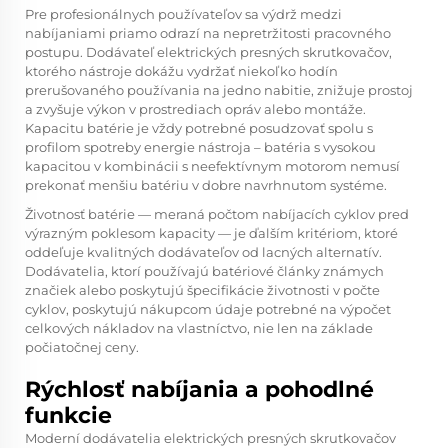
Pre profesionálnych používateľov sa výdrž medzi
nabíjaniami priamo odrazí na nepretržitosti pracovného
postupu. Dodávateľ elektrických presných skrutkovačov,
ktorého nástroje dokážu vydržať niekoľko hodín
prerušovaného používania na jedno nabitie, znižuje prostoj
a zvyšuje výkon v prostrediach opráv alebo montáže.
Kapacitu batérie je vždy potrebné posudzovať spolu s
profilom spotreby energie nástroja – batéria s vysokou
kapacitou v kombinácii s neefektívnym motorom nemusí
prekonať menšiu batériu v dobre navrhnutom systéme.
Životnosť batérie — meraná počtom nabíjacích cyklov pred
výrazným poklesom kapacity — je ďalším kritériom, ktoré
oddeľuje kvalitných dodávateľov od lacných alternatív.
Dodávatelia, ktorí používajú batériové články známych
značiek alebo poskytujú špecifikácie životnosti v počte
cyklov, poskytujú nákupcom údaje potrebné na výpočet
celkových nákladov na vlastníctvo, nie len na základe
počiatočnej ceny.
Rýchlosť nabíjania a pohodlné
funkcie
Moderní dodávatelia elektrických presných skrutkovačov