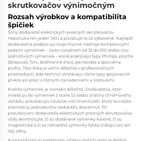
skrutkovačov výnimočným
Rozsah výrobkov a kompatibilita
špičiek
Silný dodávateľ elektrických presných skrutkovačov
neponúka len jeden SKU a považuje to za vybavené. Najlepší
dodávatelia podporujú svoje hlavné nástroje komplexnými
sadami výmeniek – často rozsahom od 32 do 100 alebo viac
jednotlivých výmeniek – ktoré pokrývajú typy Phillips, ploché
(štiepové), Torx, šesťhranné (hex), pentalobe a špeciálne
profily. Táto šírka je veľmi dôležitá v profesionálnych
prostrediach, kde technici stretávajú rôzne typy spojovacích
prvkov pri práci s rôznymi zariadeniami a zostavami.
Kvalita výmeniek je rovnako dôležitá. Dodávatelia, ktorí
investujú do výmeniek z ocele S2 alebo zliatiny chrómového
vanádu, preukazujú záväzok voči trvanlivosti, ktorý lacnejšie
alternatívy jednoducho nedokážu dosiahnuť. Pri
posudzovaní dodávateľa elektrických presných skrutkovačov
vždy skontrolujte, či sú dodávané výmenky kalené, či sú
magnetické a či sa náhradné výmenky ľahko získajú cez ten
istý zdroj.
Kompatibilita so systémami vrtákov tretích strán je ďalším