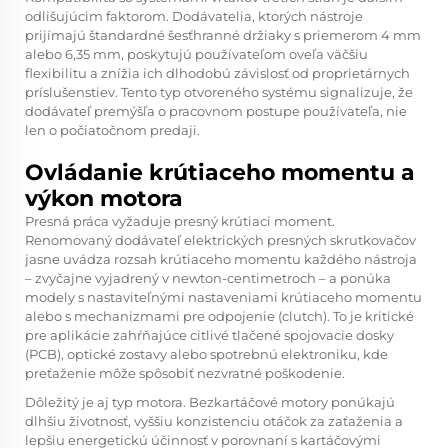
odlišujúcim faktorom. Dodávatelia, ktorých nástroje
prijímajú štandardné šesťhranné držiaky s priemerom 4 mm
alebo 6,35 mm, poskytujú používateľom oveľa väčšiu
flexibilitu a znížia ich dlhodobú závislosť od proprietárnych
príslušenstiev. Tento typ otvoreného systému signalizuje, že
dodávateľ premýšľa o pracovnom postupe používateľa, nie
len o počiatočnom predaji.
Ovládanie krútiaceho momentu a
výkon motora
Presná práca vyžaduje presný krútiaci moment.
Renomovaný dodávateľ elektrických presných skrutkovačov
jasne uvádza rozsah krútiaceho momentu každého nástroja
– zvyčajne vyjadrený v newton-centimetroch – a ponúka
modely s nastaviteľnými nastaveniami krútiaceho momentu
alebo s mechanizmami pre odpojenie (clutch). To je kritické
pre aplikácie zahŕňajúce citlivé tlačené spojovacie dosky
(PCB), optické zostavy alebo spotrebnú elektroniku, kde
preťaženie môže spôsobiť nezvratné poškodenie.
Dôležitý je aj typ motora. Bezkartáčové motory ponúkajú
dlhšiu životnosť, vyššiu konzistenciu otáčok za zaťaženia a
lepšiu energetickú účinnosť v porovnaní s kartáčovými