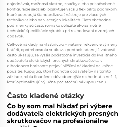
objednávok, možnosti vlastnej značky alebo prispôsobené
konfigurácie sadzieb, poskytuje väčšiu flexibilitu podnikom,
ktoré potrebujú štandardizovať nástroje pre viacerých
technikov alebo na viacerých lokalitách. Tieto obchodné
podmienky sú často rovnako dôležité ako samotné
technické špecifikácie výrobku pri rozhodovaní o zdrojoch
dodávok.
Celkové náklady na vlastníctvo – vrátane frekvencie výmeny
batérií, opotrebovania vrtákov a predpokladanej životnosti –
často ukazujú, že vyššia počiatočná investícia do kvalitného
dodávateľa elektrických presných skrutkovačov sa v
dlhodobom horizonte prejaví nižšími nákladmi na každé
použitie. Kupujúci, ktorí hodnotia dodávateľov na tomto
základe, robia finančne odôvodnenejšie rozhodnutia než tí,
ktorí optimalizujú výlučne počiatočnú nákupnú cenu.
Často kladené otázky
Čo by som mal hľadať pri výbere
dodávateľa elektrických presných
skrutkovačov na profesionálne