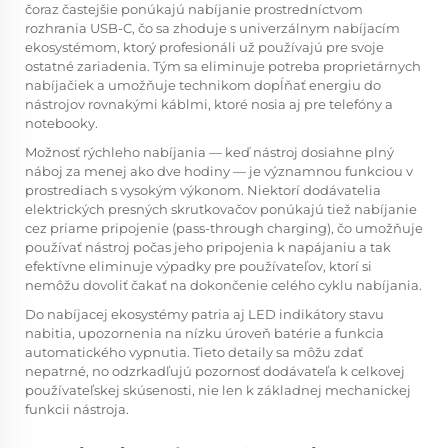
čoraz častejšie ponúkajú nabíjanie prostredníctvom
rozhrania USB-C, čo sa zhoduje s univerzálnym nabíjacím
ekosystémom, ktorý profesionáli už používajú pre svoje
ostatné zariadenia. Tým sa eliminuje potreba proprietárnych
nabíjačiek a umožňuje technikom dopĺňať energiu do
nástrojov rovnakými káblmi, ktoré nosia aj pre telefóny a
notebooky.
Možnosť rýchleho nabíjania — keď nástroj dosiahne plný
náboj za menej ako dve hodiny — je významnou funkciou v
prostrediach s vysokým výkonom. Niektorí dodávatelia
elektrických presných skrutkovačov ponúkajú tiež nabíjanie
cez priame pripojenie (pass-through charging), čo umožňuje
používať nástroj počas jeho pripojenia k napájaniu a tak
efektívne eliminuje výpadky pre používateľov, ktorí si
nemôžu dovoliť čakať na dokončenie celého cyklu nabíjania.
Do nabíjacej ekosystémy patria aj LED indikátory stavu
nabitia, upozornenia na nízku úroveň batérie a funkcia
automatického vypnutia. Tieto detaily sa môžu zdať
nepatrné, no odzrkadľujú pozornosť dodávateľa k celkovej
používateľskej skúsenosti, nie len k základnej mechanickej
funkcii nástroja.