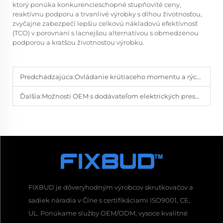
ktorý ponúka konkurencieschopné stupňovité ceny,
reaktívnu podporu a trvanlivé výrobky s dlhou životnosťou,
zvyčajne zabezpečí lepšiu celkovú nákladovú efektívnosť
(TCO) v porovnaní s lacnejšou alternatívou s obmedzenou
podporou a kratšou životnosťou výrobku.
Predchádzajúca:
Ovládanie krútiaceho momentu a rýchlosti: Čo by Váš dodávateľ mal ponúkať
Ďalšia:
Možnosti OEM s dodávateľom elektrických presných skrutkovačov
FIXBUD je dôveryhodným výrobcov skrutkovačov a
sadiek náradia v Číne s certifikáciami ISO9001, CE,
UL. Ponúkame služby OEM/ODM, vysoce kvalitné