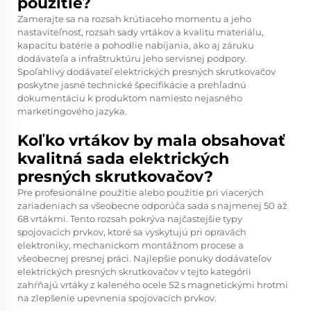
použitie?
Zamerajte sa na rozsah krútiaceho momentu a jeho
nastaviteľnosť, rozsah sady vrtákov a kvalitu materiálu,
kapacitu batérie a pohodlie nabíjania, ako aj záruku
dodávateľa a infraštruktúru jeho servisnej podpory.
Spoľahlivý dodávateľ elektrických presných skrutkovačov
poskytne jasné technické špecifikácie a prehľadnú
dokumentáciu k produktom namiesto nejasného
marketingového jazyka.
Koľko vrtákov by mala obsahovať
kvalitná sada elektrických
presných skrutkovačov?
Pre profesionálne použitie alebo použitie pri viacerých
zariadeniach sa všeobecne odporúča sada s najmenej 50 až
68 vrtákmi. Tento rozsah pokrýva najčastejšie typy
spojovacích prvkov, ktoré sa vyskytujú pri opravách
elektroniky, mechanickom montážnom procese a
všeobecnej presnej práci. Najlepšie ponuky dodávateľov
elektrických presných skrutkovačov v tejto kategórii
zahŕňajú vrtáky z kaleného ocele S2 s magnetickými hrotmi
na zlepšenie upevnenia spojovacích prvkov.