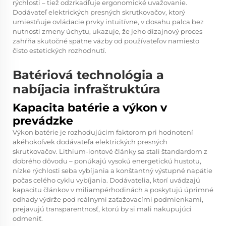
rýchlosti – tiež odzrkadľuje ergonomické uvažovanie.
Dodávateľ elektrických presných skrutkovačov, ktorý
umiestňuje ovládacie prvky intuitívne, v dosahu palca bez
nutnosti zmeny úchytu, ukazuje, že jeho dizajnový proces
zahŕňa skutočné spätne väzby od používateľov namiesto
čisto estetických rozhodnutí.
Batériová technológia a
nabíjacia infraštruktúra
Kapacita batérie a výkon v
prevádzke
Výkon batérie je rozhodujúcim faktorom pri hodnotení
akéhokoľvek dodávateľa elektrických presných
skrutkovačov. Lithium-iontové články sa stali štandardom z
dobrého dôvodu – ponúkajú vysokú energetickú hustotu,
nízke rýchlosti seba vybíjania a konštantný výstupné napätie
počas celého cyklu vybíjania. Dodávatelia, ktorí uvádzajú
kapacitu článkov v miliampérhodinách a poskytujú úprimné
odhady výdrže pod reálnymi zaťažovacími podmienkami,
prejavujú transparentnosť, ktorú by si mali nakupujúci
odmeniť.