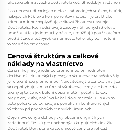
ukazovateľmi záväzku dodávateľa voči dlhodobým vzťahom.
Dostupnosť náhradných dielov – náhradných vrtákov, batérií,
nabíjacích káblov a komponentov motora – je praktické
kritérium, ktoré ovplyvňuje celkovú životnosť nástroja.
Dodávatelia, ktorí udržiavajú zásoby náhradných dielov a
umožňujú ich jednoduchý nákup, umožňujú používateľom
predĺžiť životnosť výrobku namiesto toho, aby boli nútení
vymeniť ho predčasne.
Cenová štruktúra a celkové
náklady na vlastníctvo
Cena nikdy nie je jedinou premennou pri hodnotení
dodávateľa elektrických presných skrutkovačov, avšak vždy
je relevantnou premennou. Najužitočnejšia cenová analýza
sa nepohybuje len na úrovni výrobkovej ceny, ale berie do
úvahy aj to, čo je v balení obsiahnuté – počet vrtákov,
prepravný kufor, nabíjací kábel, dokumentáciu – a ako sa
tieto položky porovnávajú s ponukami konkurenčných
výrobcov pri podobných cenových úrovniach.
Objemové ceny a dohody s výrobcami originálnych
zariadení (OEM) sú pre obchodných kupujúcich dôležité.
Dodávateľ, ktorý ponúka stupnicové ceny pre veľkosť