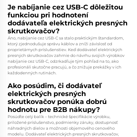
Je nabíjanie cez USB-C dôležitou
funkciou pri hodnotení
dodávateľa elektrických presných
skrutkovačov?
Áno, nabíjanie cez USB-C sa stalo praktickým štandardom,
ktorý zjednodušuje správu káblov a zníži závislosť od
proprietárnych príslušenstiev. Keď dodávateľ elektrických
presných skrutkovačov zahrnie do návrhu svojich výrobkov
nabíjanie cez USB-C, odzrkadľuje tým pohľad na to, ako
profesionáli skutočne pracujú, a čo znižuje prekážky v ich
každodenných rutinách.
Ako posúdim, či dodávateľ
elektrických presných
skrutkovačov ponúka dobrú
hodnotu pre B2B nákupy?
Posúďte celý balík – technické špecifikácie výrobku,
priložené príslušenstvo, podmienky záruky, dostupnosť
náhradných dielov a možnosti objemového cenového
modelu. Dodávateľ elektrických presných skrutkovačov,