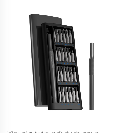
Výber správneho
dodávateľ elektrickej precíznej