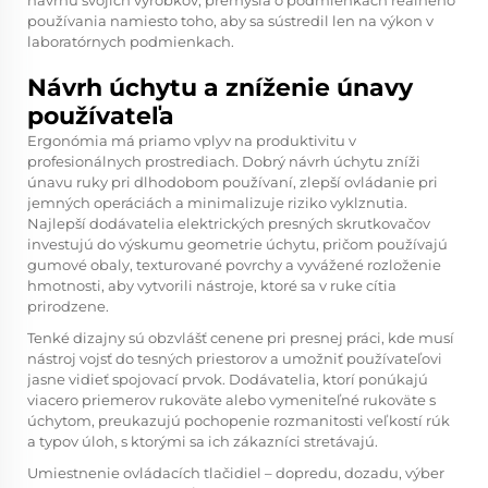
návrhu svojich výrobkov, premýšľa o podmienkach reálneho
používania namiesto toho, aby sa sústredil len na výkon v
laboratórnych podmienkach.
Návrh úchytu a zníženie únavy
používateľa
Ergonómia má priamo vplyv na produktivitu v
profesionálnych prostrediach. Dobrý návrh úchytu zníži
únavu ruky pri dlhodobom používaní, zlepší ovládanie pri
jemných operáciách a minimalizuje riziko vyklznutia.
Najlepší dodávatelia elektrických presných skrutkovačov
investujú do výskumu geometrie úchytu, pričom používajú
gumové obaly, texturované povrchy a vyvážené rozloženie
hmotnosti, aby vytvorili nástroje, ktoré sa v ruke cítia
prirodzene.
Tenké dizajny sú obzvlášť cenene pri presnej práci, kde musí
nástroj vojsť do tesných priestorov a umožniť používateľovi
jasne vidieť spojovací prvok. Dodávatelia, ktorí ponúkajú
viacero priemerov rukoväte alebo vymeniteľné rukoväte s
úchytom, preukazujú pochopenie rozmanitosti veľkostí rúk
a typov úloh, s ktorými sa ich zákazníci stretávajú.
Umiestnenie ovládacích tlačidiel – dopredu, dozadu, výber