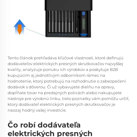
Tento článok prehľadáva kľúčové vlastnosti, ktoré definujú
dodávateľov elektrických presných skrutkovačov najvyššej
kvality, analyzuje ponuku ich výrobkov a poskytuje B2B
kupujúcim aj jednotlivým odborníkom rámec na
hodnotenie, ktorý potrebujú na rozhodnutie o zabezpečení
dodávok s dôverou. Či už vybavujete dielňu na opravy,
dopĺňate tovar na predajných policách alebo nakupujete
nástroje pre výrobnú linku, tieto poznatky vám pomôžu určiť,
ktorý dodávateľ elektrických presných skrutkovačov je
naozaj hodný vašej investície.
Čo robí dodávateľa
elektrických presných