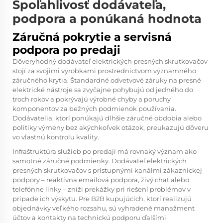
Spoľahlivosť dodávateľa,
podpora a ponúkaná hodnota
Záručná pokrytie a servisná
podpora po predaji
Dôveryhodný dodávateľ elektrických presných skrutkovačov
stojí za svojimi výrobkami prostredníctvom významného
záručného krytia. Štandardné odvetvové záruky na presné
elektrické nástroje sa zvyčajne pohybujú od jedného do
troch rokov a pokrývajú výrobné chyby a poruchy
komponentov za bežných podmienok používania.
Dodávatelia, ktorí ponúkajú dlhšie záručné obdobia alebo
politiky výmeny bez akýchkoľvek otázok, preukazujú dôveru
vo vlastnú kontrolu kvality.
Infraštruktúra služieb po predaji má rovnaký význam ako
samotné záručné podmienky. Dodávateľ elektrických
presných skrutkovačov s prístupnými kanálmi zákazníckej
podpory – reaktívna emailová podpora, živý chat alebo
telefónne linky – zníži prekážky pri riešení problémov v
prípade ich výskytu. Pre B2B kupujúcich, ktorí realizujú
objednávky veľkého rozsahu, sú vyhradené manažment
účtov a kontakty na technickú podporu ďalšími