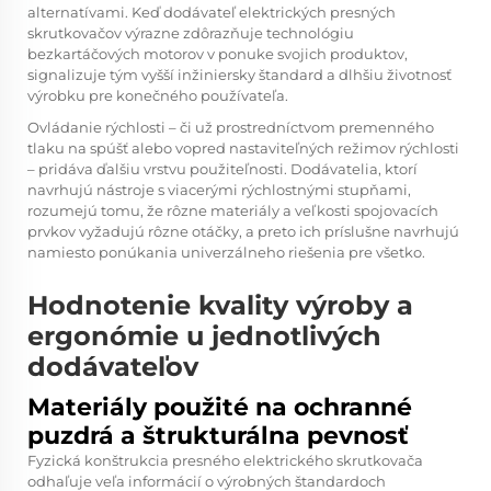
alternatívami. Keď dodávateľ elektrických presných
skrutkovačov výrazne zdôrazňuje technológiu
bezkartáčových motorov v ponuke svojich produktov,
signalizuje tým vyšší inžiniersky štandard a dlhšiu životnosť
výrobku pre konečného používateľa.
Ovládanie rýchlosti – či už prostredníctvom premenného
tlaku na spúšť alebo vopred nastaviteľných režimov rýchlosti
– pridáva ďalšiu vrstvu použiteľnosti. Dodávatelia, ktorí
navrhujú nástroje s viacerými rýchlostnými stupňami,
rozumejú tomu, že rôzne materiály a veľkosti spojovacích
prvkov vyžadujú rôzne otáčky, a preto ich príslušne navrhujú
namiesto ponúkania univerzálneho riešenia pre všetko.
Hodnotenie kvality výroby a
ergonómie u jednotlivých
dodávateľov
Materiály použité na ochranné
puzdrá a štrukturálna pevnosť
Fyzická konštrukcia presného elektrického skrutkovača
odhaľuje veľa informácií o výrobných štandardoch