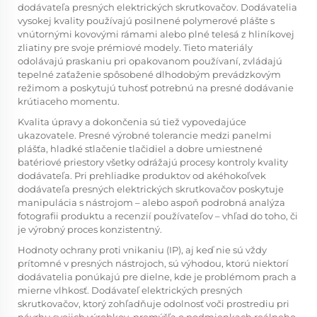
dodávateľa presných elektrických skrutkovačov. Dodávatelia
vysokej kvality používajú posilnené polymerové plášte s
vnútornými kovovými rámami alebo plné telesá z hliníkovej
zliatiny pre svoje prémiové modely. Tieto materiály
odolávajú praskaniu pri opakovanom používaní, zvládajú
tepelné zaťaženie spôsobené dlhodobým prevádzkovým
režimom a poskytujú tuhosť potrebnú na presné dodávanie
krútiaceho momentu.
Kvalita úpravy a dokončenia sú tiež vypovedajúce
ukazovatele. Presné výrobné tolerancie medzi panelmi
plášťa, hladké stlačenie tlačidiel a dobre umiestnené
batériové priestory všetky odrážajú procesy kontroly kvality
dodávateľa. Pri prehliadke produktov od akéhokoľvek
dodávateľa presných elektrických skrutkovačov poskytuje
manipulácia s nástrojom – alebo aspoň podrobná analýza
fotografii produktu a recenzií používateľov – vhľad do toho, či
je výrobný proces konzistentný.
Hodnoty ochrany proti vnikaniu (IP), aj keď nie sú vždy
prítomné v presných nástrojoch, sú výhodou, ktorú niektorí
dodávatelia ponúkajú pre dielne, kde je problémom prach a
mierne vlhkosť. Dodávateľ elektrických presných
skrutkovačov, ktorý zohľadňuje odolnosť voči prostrediu pri