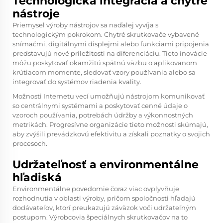
Technologická integrácia a chytré
nástroje
Priemysel výroby nástrojov sa naďalej vyvíja s
technologickým pokrokom. Chytré skrutkovače vybavené
snímačmi, digitálnymi displejmi alebo funkciami pripojenia
predstavujú nové príležitosti na diferenciáciu. Tieto inovácie
môžu poskytovať okamžitú spätnú väzbu o aplikovanom
krútiacom momente, sledovať vzory používania alebo sa
integrovať do systémov riadenia kvality.
Možnosti Internetu vecí umožňujú nástrojom komunikovať
so centrálnymi systémami a poskytovať cenné údaje o
vzoroch používania, potrebách údržby a výkonnostných
metrikách. Progresívne organizácie tieto možnosti skúmajú,
aby zvýšili prevádzkovú efektivitu a získali poznatky o svojich
procesoch.
Udržateľnosť a environmentálne
hľadiská
Environmentálne povedomie čoraz viac ovplyvňuje
rozhodnutia v oblasti výroby, pričom spoločnosti hľadajú
dodávateľov, ktorí preukazujú záväzok voči udržateľným
postupom. Výrobcovia špeciálnych skrutkovačov na to