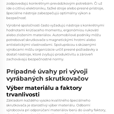
zodpovedajú konkrétnym prevádzkovým potrebám. Či už
ide o citlivú elektroniku, ťažké stroje alebo presné prístroje,
špeciálne nástroje zabezpečujú optimálny výkon a
bezpečnosť.
Výrobné spoločnosti často vyžadujú nástroje s konkrétnymi
hodnotami krútiaceho momentu, ergonómiou rukovätí
alebo zložením materiálov. Automobilové podniky môžu
potrebovať skrutkovače s magnetickými hrotmi alebo
antistatickými vlastnosťami. Spoluprácou s skúsenými
výrobcami môžu organizácie určiť presné požiadavky a
dostať nástroje, ktoré zvyšujú produktivitu a zároveň
zachovávajú bezpečnostné normy.
Prípadné úvahy pri vývoji
vyrábaných skrutkovačov
Výber materiálu a faktory
trvanlivosti
Základom každého vysoko kvalitného špeciálneho
skrutkovača je starostlivý výber materiálu. Odborní
výrobcovia pri odporúčaní materiálov berú do úvahy faktory,