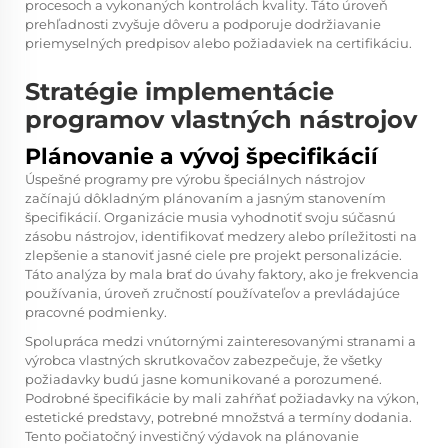
procesoch a vykonaných kontrolách kvality. Táto úroveň
prehľadnosti zvyšuje dôveru a podporuje dodržiavanie
priemyselných predpisov alebo požiadaviek na certifikáciu.
Stratégie implementácie
programov vlastných nástrojov
Plánovanie a vývoj špecifikácií
Úspešné programy pre výrobu špeciálnych nástrojov
začínajú dôkladným plánovaním a jasným stanovením
špecifikácií. Organizácie musia vyhodnotiť svoju súčasnú
zásobu nástrojov, identifikovať medzery alebo príležitosti na
zlepšenie a stanoviť jasné ciele pre projekt personalizácie.
Táto analýza by mala brať do úvahy faktory, ako je frekvencia
používania, úroveň zručností používateľov a prevládajúce
pracovné podmienky.
Spolupráca medzi vnútornými zainteresovanými stranami a
výrobca vlastných skrutkovačov
zabezpečuje, že všetky
požiadavky budú jasne komunikované a porozumené.
Podrobné špecifikácie by mali zahŕňať požiadavky na výkon,
estetické predstavy, potrebné množstvá a termíny dodania.
Tento počiatočný investičný výdavok na plánovanie