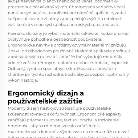
ako je frekvencia plánovaného používania, podmienky
prostredia a očakávaný výkon. Chromovaná vanadová oceľ
ponúka vynikajúcu trvanlivosť pre náročné aplikácie, zatiaľ
čo špecializované zliatiny zabezpečujú zvýšenú odolnosť
voči korózii v morských alebo chemických prostrediach.
Rovnako dôležitý je výber materiálu rukoväte, keďže priamo
ovplyvňuje pohodlie a bezpečnosť používateľa.
Ergonomické návrhy s protišmykovými materiálmi znižujú
únavu pri dlhodobom používaní. Niektoré aplikácie profitujú
z antistatických rukovätí, zatiaľ čo iné vyžadujú materiály
odolné voči extrémnym teplotám alebo chemickej expozícii.
Odborný výrobca špeciálnych skrutkovačov sprevádza
klientov pri týchto rozhodnutiach, aby zabezpečil optimálny
výkon nástroja.
Ergonomický dizajn a
používateľské zažitie
Moderný dizajn nástrojov zdôrazňuje používateľské
skúsenosti rovnako ako funkčnosť. Ergonomické aspekty
zahŕňajú priemer rukoväte, textúru prachu a rozloženie
hmotnosti, aby sa minimalizovalo zaťaženie a
maximalizovala kontrola. Výrobcovia na mieru môžu upraviť
tieto parametre na základe cieľovej používateľskej skupiny a