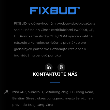
FIXBUD je dôveryhodným výrobcov skrutkovačov a
sadiek náradia v Číne s certifikáciami ISO9001, CE,
UL. Ponúkame služby OEM/ODM, vysoce kvalitné
nástroje a komplexné riešenia pre nákup pre
globálnych partnerov. Požiadajte ešte dnes o
individuálnu cenovú ponuku.
KONTAKTUJTE NÁS
Izba 402, budova B, Getailong Zhigu, Bulong Road,
Bantian Street, okres Longgang, mesto Šen-čchen,
provincia Kuej-tung, Čína