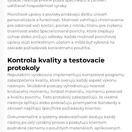
vyrábať nástroje presne podľa špecifikácií a zároveň
udržiavať hospodárnosť výroby.
Povrchové úpravy a povlaky pridávajú ďalšiu úroveň
personalizácie a funkčnosti. Možnosti zahŕňajú chrómovanie
pre odolnosť voči korózii, povlak z nitridu titánu pre zvýšenú
trvanlivosť alebo špecializované povrchy, ktoré zlepšujú
úchop alebo znížujú odlesky. Každá možnosť povrchovej
úpravy slúži konkrétnym účelom a môže byť vybraná na
základe požiadaviek konkrétneho použitia.
Kontrola kvality a testovacie
protokoly
Reputabilní výrobcovia implementujú komplexné programy
zabezpečenia kvality, ktoré overujú každý aspekt výkonu
nástrojov. Skúšobné postupy vyhodnocujú nosnosť
krútiaceho momentu, tvrdosť materiálu, rozmernú presnosť
a kvalitu povrchu. Tieto protokoly zabezpečujú, že vlastné
nástroje spĺňajú alebo prekračujú priemyselné štandardy a
zároveň napĺňajú špecifické požiadavky klientov.
Dokumentačné a systémy sledovateľnosti sledujú každý
nástroj po celý výrobný proces a poskytujú klientom
podrobné záznamy o použitých materiáloch, aplikovaných