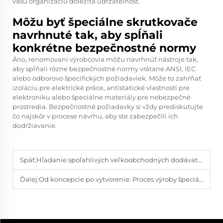
vašu organizáciu dôležitá udržateľnosť.
Môžu byť špeciálne skrutkovače
navrhnuté tak, aby spĺňali
konkrétne bezpečnostné normy
Áno, renomovaní výrobcovia môžu navrhnúť nástroje tak,
aby spĺňali rôzne bezpečnostné normy vrátane ANSI, IEC
alebo odborovo špecifických požiadaviek. Môže to zahŕňať
izoláciu pre elektrické práce, antistatické vlastnosti pre
elektroniku alebo špeciálne materiály pre nebezpečné
prostredia. Bezpečnostné požiadavky si vždy prediskutujte
čo najskôr v procese návrhu, aby ste zabezpečili ich
dodržiavanie.
Späť:
Hľadanie spoľahlivých veľkoobchodných dodávateľov skrutkovačov online
Ďalej:
Od koncepcie po vytvorenie: Proces výroby špeciálnych skrutkovačov