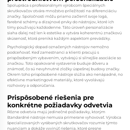
Spolupráca s profesionálnym výrobcom špeciálnych
skrutkovačov otvára množstvo príležitostí na diferenciáciu
značky. Spoločnosti môžu priamo začleniť svoje logá,
farebné schémy a dizajnové prvky do nástrojov, ktoré ich
tímy používajú každodenne. Táto úroveň personalizácie
siaha ďalej než len k estetike a vytvára koherentnú značkovú
skúsenosť, ktorá preniká každým aspektom prevádzky.
Psychologický dopad označených nástrojov nemožno
podceňovať. Keď zamestnanci a klienti pracujú s
prispôsobeným vybavením, vytvárajú si silnejšie asociácie so
značkou. Toto opakované vystavenie buduje dôveru a
známosť, čo sú nevyhnutné zložky úspešnej budovy značky.
Okrem toho prispôsobené nástroje slúžia ako nenápadné, no
efektívne marketingové materiály, ktoré vyvolávajú
rozhovory a odporúčania.
Prispôsobené riešenia pre
konkrétne požiadavky odvetvia
Rôzne odvetvia majú jedinečné požiadavky, ktorým
štandardné nástroje nemusia primerane vyhovovať. Výrobca
špecializovaných vyrábaných skrutkovačov rozumie týmto
nuanciam a dokáže vyvinúť riešenia, ktoré presne