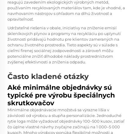
reagujú zavedením ekologických výrobných metód,
používaním recyklovaných materiálov tam, kde je vhodné, a
navrhovaním nástrojov s ohľadom na dlhú životnosť a
opraviteľnosť.
Udržateľné riešenia v obale, iniciatívy na zníženie emisií
skleníkových plynov a programy na recykláciu po uplynutí
životnosti pridávajú hodnotu pre klientov zameraných na
ochranu životného prostredia. Tieto aspekty sú v súlade s
cieľmi firenej sociálnej zodpovednosti a zároveň môžu
potenciálne znížiť dlhodobé náklady prostredníctvom
zvýšenej efektívnosti a zníženia odpadu.
Často kladené otázky
Aké minimálne objednávky sú
typické pre výrobu špeciálnych
skrutkovačov
Minimálne objednávacie množstvá sa výrazne líšia v
závislosti od výrobcu a stupňa personalizácie. Jednoduché
rytie loga môže vyžadovať objednávky 100–500 kusov, zatiaľ
čo úplne vlastné návrhy zvyčajne začínajú na 1 000–5 000
kusoch. Mnoho výrobcov ponúka flexibilné možnosti a