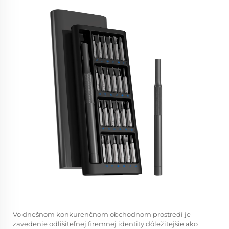
Vo dnešnom konkurenčnom obchodnom prostredí je
zavedenie odlišiteľnej firemnej identity dôležitejšie ako