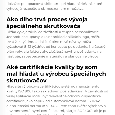
dokáže spolupracovať s klientmi pri hľadaní riešení, ktoré
vyhovujú rozpočtu a obmedzeniam množstva.
Ako dlho trvá proces vývoja
špeciálneho skrutkovača
Dĺžka vývoja závisí od zložitosti a stupňa personalizácie.
Jednoduché úpravy, ako napríklad aplikácia loga, môžu
trvať 2–4 týždne, zatiaľ čo úplne nové návrhy môžu
vyžadovať 8–12 týždňov od konceptu po dodanie. Na časový
plán vplývajú faktory ako zložitosť návrhu, požiadavky na
nástroje, zabezpečenie materiálov a plánovanie výroby.
Aké certifikácie kvality by som
mal hľadať u výrobcu špeciálnych
skrutkovačov
Hľadajte výrobcov s certifikáciou systému manažmentu
kvality ISO 9001 ako základným požiadavkám. V závislosti od
vašej aplikácie môžu byť relevantné odborovo špecifické
certifikácie, ako napríklad automobilová norma TS 16949
alebo letecká norma AS9100. Okrem toho zvážte výrobcov s
environmentálnymi certifikáciami, ako je ISO 14001, ak je pre