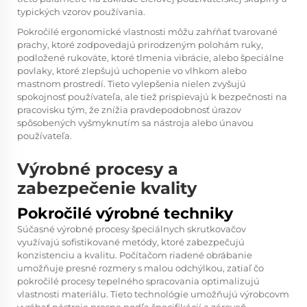
typických vzorov používania.
Pokročilé ergonomické vlastnosti môžu zahŕňať tvarované
prachy, ktoré zodpovedajú prirodzeným polohám ruky,
podložené rukoväte, ktoré tlmenia vibrácie, alebo špeciálne
povlaky, ktoré zlepšujú uchopenie vo vlhkom alebo
mastnom prostredí. Tieto vylepšenia nielen zvyšujú
spokojnosť používateľa, ale tiež prispievajú k bezpečnosti na
pracovisku tým, že znížia pravdepodobnosť úrazov
spôsobených vyšmyknutím sa nástroja alebo únavou
používateľa.
Výrobné procesy a
zabezpečenie kvality
Pokročilé výrobné techniky
Súčasné výrobné procesy špeciálnych skrutkovačov
využívajú sofistikované metódy, ktoré zabezpečujú
konzistenciu a kvalitu. Počítačom riadené obrábanie
umožňuje presné rozmery s malou odchýlkou, zatiaľ čo
pokročilé procesy tepelného spracovania optimalizujú
vlastnosti materiálu. Tieto technológie umožňujú výrobcovm