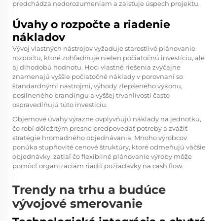
predchádza nedorozumeniam a zaisťuje úspech projektu.
Úvahy o rozpočte a riadenie
nákladov
Vývoj vlastných nástrojov vyžaduje starostlivé plánovanie
rozpočtu, ktoré zohľadňuje nielen počiatočnú investíciu, ale
aj dlhodobú hodnotu. Hoci vlastné riešenia zvyčajne
znamenajú vyššie počiatočné náklady v porovnaní so
štandardnými nástrojmi, výhody zlepšeného výkonu,
posilneného brandingu a vyššej trvanlivosti často
ospravedlňujú túto investíciu.
Objemové úvahy výrazne ovplyvňujú náklady na jednotku,
čo robí dôležitým presne predpovedať potreby a zvážiť
stratégie hromadného objednávania. Mnoho výrobcov
ponúka stupňovité cenové štruktúry, ktoré odmeňujú väčšie
objednávky, zatiaľ čo flexibilné plánovanie výroby môže
pomôcť organizáciám riadiť požiadavky na cash flow.
Trendy na trhu a budúce
vývojové smerovanie