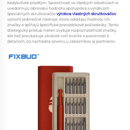
kedykoľvek predtým. Spoločnosti vo všetkých odvetviach si
uvedomujú obrovskú hodnotu spolupráce s výrobcom
špeciálnych skrutkovačov
výrobca vlastných skrutkovačov
vytvoriť jedinečné nástroje, ktoré odrážajú hodnoty ich
značky a spĺňajú špecifické prevádzkové požiadavky. Tento
strategický prístup nielen zvyšuje rozpoznateľnosť značky,
ale tiež preukazuje záväzok voči kvalite a pozornosti k
detailom, čo nachádza ozvenu u zákazníkov aj partnerov.