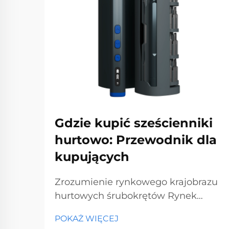
Gdzie kupić sześcienniki
hurtowo: Przewodnik dla
kupujących
Zrozumienie rynkowego krajobrazu
hurtowych śrubokrętów Rynek
hurtowy śrubokrętów stanowi
POKAŻ WIĘCEJ
kluczowy segment rynku