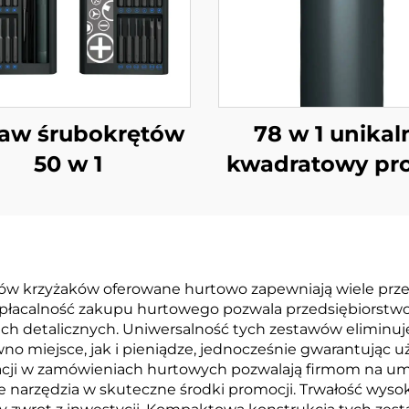
taw śrubokrętów
78 w 1 unikal
50 w 1
kwadratowy pro
elektryczne
śrubokręta
w krzyżaków oferowane hurtowo zapewniają wiele przeko
, opłacalność zakupu hurtowego pozwala przedsiębiorstw
ach detalicznych. Uniwersalność tych zestawów eliminuj
wno miejsce, jak i pieniądze, jednocześnie gwarantują
zacji w zamówieniach hurtowych pozwalają firmom na 
 narzędzia w skuteczne środki promocji. Trwałość wysok