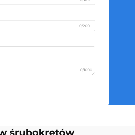
0/200
0/1000
w śrubokrętów