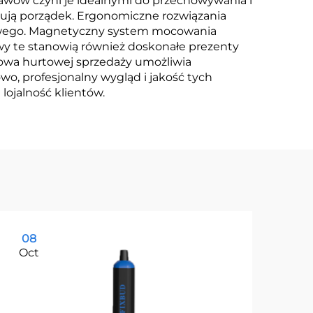
tawów czyni je idealnymi do przechowywania i
ują porządek. Ergonomiczne rozwiązania
odowego. Magnetyczny system mocowania
y te stanowią również doskonałe prezenty
nowa hurtowej sprzedaży umożliwia
o, profesjonalny wygląd i jakość tych
lojalność klientów.
08
1
Oct
Oc