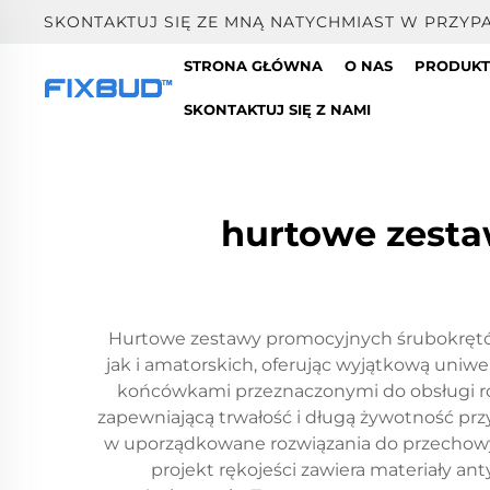
SKONTAKTUJ SIĘ ZE MNĄ NATYCHMIAST W PRZY
STRONA GŁÓWNA
O NAS
PRODUK
SKONTAKTUJ SIĘ Z NAMI
hurtowe zest
Hurtowe zestawy promocyjnych śrubokrętó
jak i amatorskich, oferując wyjątkową uniw
końcówkami przeznaczonymi do obsługi różn
zapewniającą trwałość i długą żywotność p
w uporządkowane rozwiązania do przechowyw
projekt rękojeści zawiera materiały a