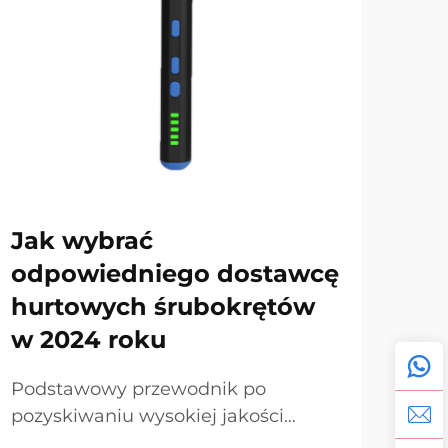
Jak wybrać
Ze
odpowiedniego dostawcę
hu
hurtowych śrubokrętów
po
w 2024 roku
na
Podstawowy przewodnik po
Ros
pozyskiwaniu wysokiej jakości
nar
profesjonalnych narzędzi ręcznych.
glo