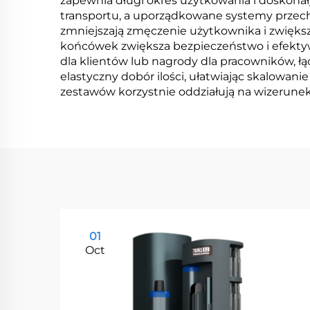
zapewnia długi okres użytkowania i doskonał
transportu, a uporządkowane systemy przec
zmniejszają zmęczenie użytkownika i zwięk
końcówek zwiększa bezpieczeństwo i efektyw
dla klientów lub nagrody dla pracowników, ł
elastyczny dobór ilości, ułatwiając skalowa
zestawów korzystnie oddziałują na wizerunek 
01
Oct