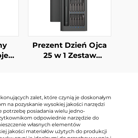
ny
Prezent Dzień Ojca
jekt
25 w 1 Zestaw
go
Śrubokrętów
nujących zalet, które czynią je doskonałym
om na pozyskanie wysokiej jakości narzędzi
e potrzebę posiadania wielu jedno-
c użytkownikom odpowiednie narzędzie do
umieszczenie własnych elementów
iej jakości materiałów użytych do produkcji