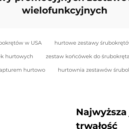
wielofunkcyjnych
ubokrętów w USA
hurtowe zestawy śrubokrę
ek hurtowych
zestaw końcówek do śrubokręta
kapturem hurtowo
hurtownia zestawów śrubo
Najwyższa 
trwałość