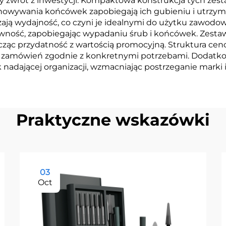
y zwrot z inwestycji. Kompaktowa konstrukcja tych zes
howywania końcówek zapobiegają ich gubieniu i utrzym
szają wydajność, co czyni je idealnymi do użytku zaw
ność, zapobiegając wypadaniu śrub i końcówek. Zestaw
ącząc przydatność z wartością promocyjną. Struktura ce
nie zamówień zgodnie z konkretnymi potrzebami. Dodatkow
nadającej organizacji, wzmacniając postrzeganie marki i 
Praktyczne wskazówki
03
Oct