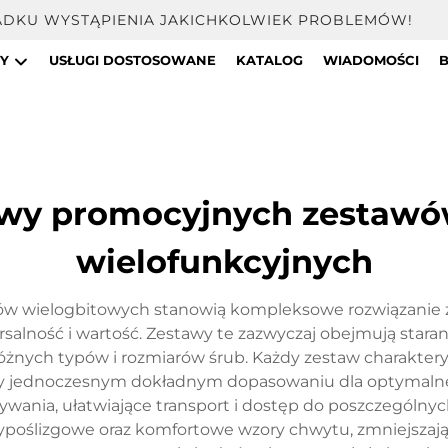
PADKU WYSTĄPIENIA JAKICHKOLWIEK PROBLEMÓW!
TY
USŁUGI DOSTOSOWANE
KATALOG
WIADOMOŚCI
awy promocyjnych zestawó
wielofunkcyjnych
w wielogbitowych stanowią kompleksowe rozwiązanie z
ersalność i wartość. Zestawy te zazwyczaj obejmują sta
ych typów i rozmiarów śrub. Każdy zestaw charakteryzuje
rzy jednoczesnym dokładnym dopasowaniu dla optymalne
ania, ułatwiające transport i dostęp do poszczególny
ntypoślizgowe oraz komfortowe wzory chwytu, zmniejsza