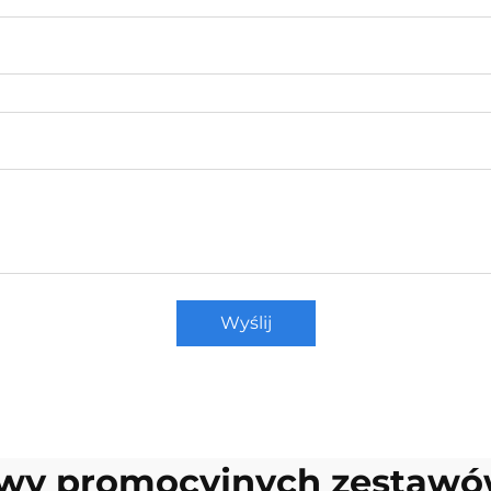
Wyślij
awy promocyjnych zestawó