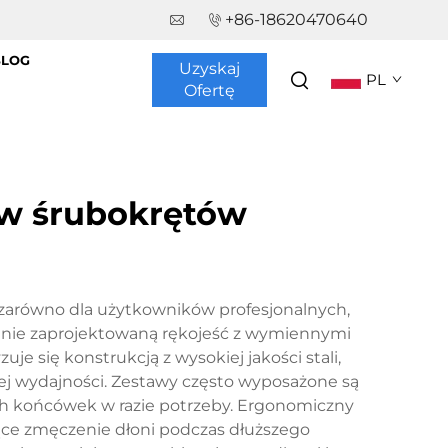
+86-18620470640
BLOG
Uzyskaj
PL
Ofertę
w śrubokrętów
arówno dla użytkowników profesjonalnych,
rannie zaprojektowaną rękojeść z wymiennymi
 się konstrukcją z wysokiej jakości stali,
j wydajności. Zestawy często wyposażone są
ch końcówek w razie potrzeby. Ergonomiczny
jące zmęczenie dłoni podczas dłuższego