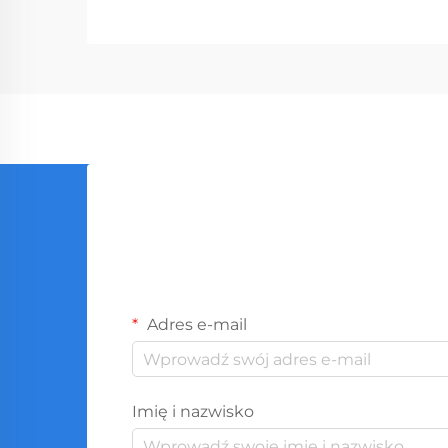
profesjonalnych narzędzi,
obsługując przedsiębiorstwa od
sklepów z narzędziami po firmy
budowlane. Z globalnym
produkcją...
Adres e-mail
Imię i nazwisko