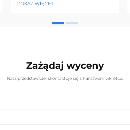
POKAŻ WIĘCEJ
rynku sprzętu budowlanego i
narzędzi, podejmowanie mądrych
decyzji zakupowych może znacząco
wpłynąć na wynik finansowy. Zakup
śrubokrętów hurtowych wyłonił się
jako istotny stra...
Zażądaj wyceny
Nasz przedstawiciel skontaktuje się z Państwem wkrótce.