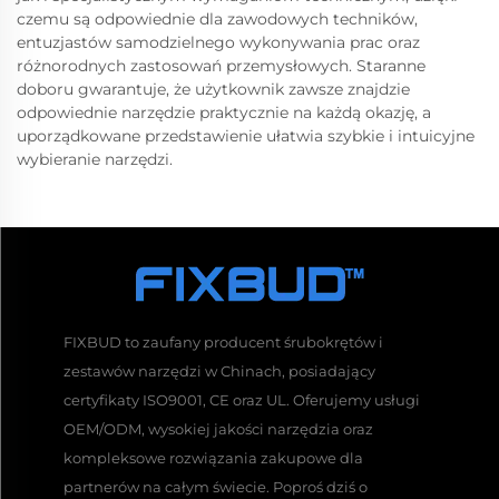
czemu są odpowiednie dla zawodowych techników,
entuzjastów samodzielnego wykonywania prac oraz
różnorodnych zastosowań przemysłowych. Staranne
doboru gwarantuje, że użytkownik zawsze znajdzie
odpowiednie narzędzie praktycznie na każdą okazję, a
uporządkowane przedstawienie ułatwia szybkie i intuicyjne
wybieranie narzędzi.
FIXBUD to zaufany producent śrubokrętów i
zestawów narzędzi w Chinach, posiadający
certyfikaty ISO9001, CE oraz UL. Oferujemy usługi
OEM/ODM, wysokiej jakości narzędzia oraz
kompleksowe rozwiązania zakupowe dla
partnerów na całym świecie. Poproś dziś o