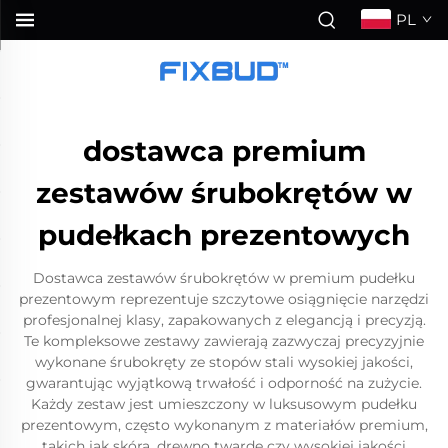
PL
dostawca premium
zestawów śrubokrętów w
pudełkach prezentowych
Dostawca zestawów śrubokrętów w premium pudełku
prezentowym reprezentuje szczytowe osiągnięcie narzędzi
profesjonalnej klasy, zapakowanych z elegancją i precyzją.
Te kompleksowe zestawy zawierają zazwyczaj precyzyjnie
wykonane śrubokręty ze stopów stali wysokiej jakości,
gwarantując wyjątkową trwałość i odporność na zużycie.
Każdy zestaw jest umieszczony w luksusowym pudełku
prezentowym, często wykonanym z materiałów premium,
takich jak skóra, drewno twarde czy wysokiej jakości