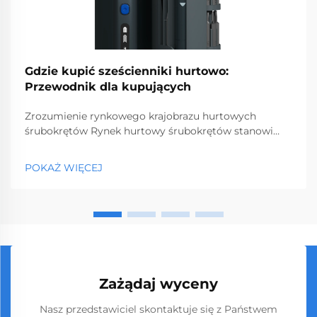
Gdzie kupić sześcienniki hurtowo:
Przewodnik dla kupujących
Zrozumienie rynkowego krajobrazu hurtowych
śrubokrętów Rynek hurtowy śrubokrętów stanowi
kluczowy segment rynku profesjonalnych narzędzi,
obsługując przedsiębiorstwa od sklepów z
POKAŻ WIĘCEJ
narzędziami po firmy budowlane. Z globalnym
produkcją...
Zażądaj wyceny
Nasz przedstawiciel skontaktuje się z Państwem