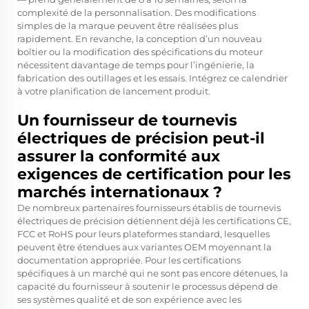
complexité de la personnalisation. Des modifications
simples de la marque peuvent être réalisées plus
rapidement. En revanche, la conception d’un nouveau
boîtier ou la modification des spécifications du moteur
nécessitent davantage de temps pour l’ingénierie, la
fabrication des outillages et les essais. Intégrez ce calendrier
à votre planification de lancement produit.
Un fournisseur de tournevis
électriques de précision peut-il
assurer la conformité aux
exigences de certification pour les
marchés internationaux ?
De nombreux partenaires fournisseurs établis de tournevis
électriques de précision détiennent déjà les certifications CE,
FCC et RoHS pour leurs plateformes standard, lesquelles
peuvent être étendues aux variantes OEM moyennant la
documentation appropriée. Pour les certifications
spécifiques à un marché qui ne sont pas encore détenues, la
capacité du fournisseur à soutenir le processus dépend de
ses systèmes qualité et de son expérience avec les