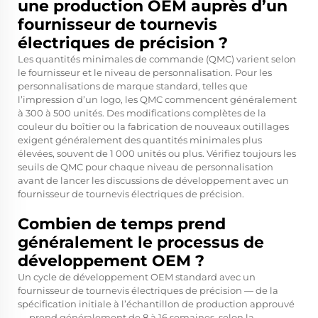
une production OEM auprès d’un
fournisseur de tournevis
électriques de précision ?
Les quantités minimales de commande (QMC) varient selon
le fournisseur et le niveau de personnalisation. Pour les
personnalisations de marque standard, telles que
l’impression d’un logo, les QMC commencent généralement
à 300 à 500 unités. Des modifications complètes de la
couleur du boîtier ou la fabrication de nouveaux outillages
exigent généralement des quantités minimales plus
élevées, souvent de 1 000 unités ou plus. Vérifiez toujours les
seuils de QMC pour chaque niveau de personnalisation
avant de lancer les discussions de développement avec un
fournisseur de tournevis électriques de précision.
Combien de temps prend
généralement le processus de
développement OEM ?
Un cycle de développement OEM standard avec un
fournisseur de tournevis électriques de précision — de la
spécification initiale à l’échantillon de production approuvé
— prend généralement de 8 à 16 semaines, selon la