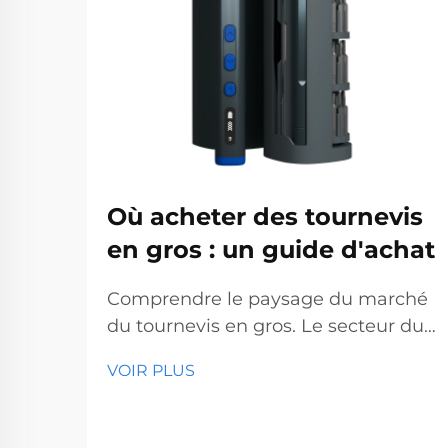
Où acheter des tournevis
en gros : un guide d'achat
Comprendre le paysage du marché
du tournevis en gros. Le secteur du
tournevis en gros représente un
VOIR PLUS
segment essentiel du marché des
outils professionnels, desservant des
entreprises allant des quincailleries