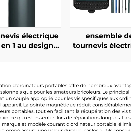
nevis électrique
ensemble d
 en 1 au design
tournevis élect
carré unique
153 en 1
ration d'ordinateurs portables offre de nombreux avantag
essionnels que pour les amateurs bricoleurs. Le principa
et un couple approprié pour les vis spécifiques aux ordin
 l'appareil. La pointe magnétique réduit considérablement 
eurs portables, tout en facilitant la récupération des 
main, ce qui est essentiel lors de réparations longues. L
e marque et modèle courant d'ordinateur portable, élimin
cier trempé assure une valeur durable, car les outils con