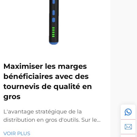
Maximiser les marges
En
bénéficiaires avec des
en 
tournevis de qualité en
de
gros
le
L'avantage stratégique de la
La 
distribution en gros d'outils. Sur le
manu
marché concurrentiel actuel de
mar
VOIR PLUS
VOI
l'outillage et de la construction,
out