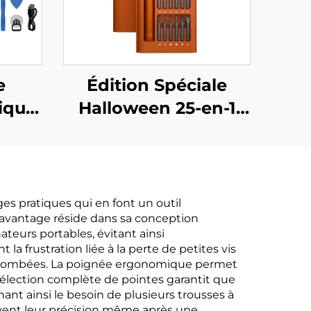
e
Édition Spéciale
rique
Halloween 25-en-1
Jeu de Tournevis
es pratiques qui en font un outil
l avantage réside dans sa conception
ateurs portables, évitant ainsi
la frustration liée à la perte de petites vis
vis tombées. La poignée ergonomique permet
a sélection complète de pointes garantit que
ant ainsi le besoin de plusieurs trousses à
servent leur précision même après une