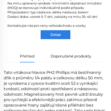
Na míru upravený výrobek: minimální objednací množství
(MOQ) se stanovuje individuálně podle případu
Přizpůsobení: typ nástavce, délka nástavce, balení
Dodací doba: vzorek 5–7 dní, zakázky na míru 35–40 dní
Kontaktujte nás pro ceny velkoobchodu a vzorky
Dotaz
Přehled
Doporučené produkty
Tato vrtákova hlavice PH2 Phillips má šestihranný
dřík o průměru 1/4 paldu a celkovou délku 50 mm,
je vyrobena z vysoce kvalitní oceli S2 s vynikající
tvrdostí, odolností proti opotřebení a nárazovou
odolností. Magnetizovaný hrot pevně udrží šrouby
pro rychlejší a efektivnější práci, zatímco přesně
opracované hrany zajišťují těsné přiléhání bez
poškozování šroubů nebo nástrojů. Tato sada hlavic