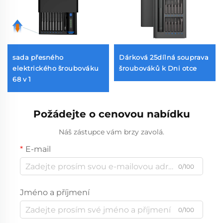
sada přesného
Dárková 25dílná souprava
elektrického šroubováku
šroubováků k Dni otce
68 v 1
Požádejte o cenovou nabídku
Náš zástupce vám brzy zavolá.
E-mail
0/100
Jméno a příjmení
0/100