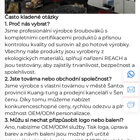
Často kladené otázky
1. Proč nás vybrat?
Jsme profesionální výrobce šroubováků s
kompletními certifikacemi produktů a přísnou
kontrolou kvality od surovin až po hotové výrobky.
Všechny naše produkty jsou vyrobeny z
ekologických materiálů, splňují nařízení REACH a
jsou testovány, aby zajistily trvanlivost, bezpečnost a
spolehlivost.
2. Jste továrna nebo obchodní společnost?
Jsme výrobce s vlastní továrnou v městě Šantou v
provincii Kuang-tung a prodejní kanceláří v Šen-
čenu. Díky tomu můžeme nabízet
konkurenceschopné ceny, rychlou odezvu a plnou
možnost OEM/ODM personalizace.
3. Můžu si nechat přizpůsobit logo nebo balení?
Ano, nabízíme OEM/ODM služby. Tisk loga, úprava
barev a návrh balení jsou možné při určité