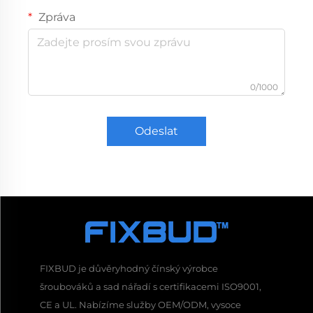
Zpráva
0/1000
Odeslat
FIXBUD je důvěryhodný čínský výrobce
šroubováků a sad nářadí s certifikacemi ISO9001,
CE a UL. Nabízíme služby OEM/ODM, vysoce