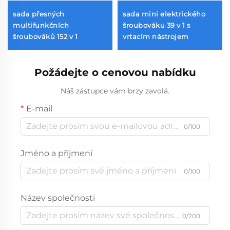
sada přesných
sada mini elektrického
multifunkčních
šroubováku 39 v 1 s
šroubováků 152 v 1
vrtacím nástrojem
Požádejte o cenovou nabídku
Náš zástupce vám brzy zavolá.
E-mail
0/100
Jméno a příjmení
0/100
Název společnosti
0/200