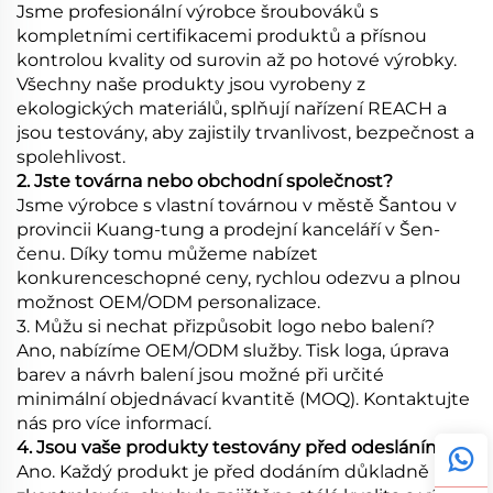
Jsme profesionální výrobce šroubováků s
kompletními certifikacemi produktů a přísnou
kontrolou kvality od surovin až po hotové výrobky.
Všechny naše produkty jsou vyrobeny z
ekologických materiálů, splňují nařízení REACH a
jsou testovány, aby zajistily trvanlivost, bezpečnost a
spolehlivost.
2. Jste továrna nebo obchodní společnost?
Jsme výrobce s vlastní továrnou v městě Šantou v
provincii Kuang-tung a prodejní kanceláří v Šen-
čenu. Díky tomu můžeme nabízet
konkurenceschopné ceny, rychlou odezvu a plnou
možnost OEM/ODM personalizace.
3. Můžu si nechat přizpůsobit logo nebo balení?
Ano, nabízíme OEM/ODM služby. Tisk loga, úprava
barev a návrh balení jsou možné při určité
minimální objednávací kvantitě (MOQ). Kontaktujte
nás pro více informací.
4. Jsou vaše produkty testovány před odesláním?
Ano. Každý produkt je před dodáním důkladně