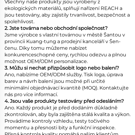
Všechny naše produkty jsou vyrobeny z
ekologických materiálů, splňují nařízení REACH a
jsou testovány, aby zajistily trvanlivost, bezpečnost a
spolehlivost.
2. Jste továrna nebo obchodní společnost?
Jsme výrobce s vlastní továrnou v městě Šantou v
provincii Kuang-tung a prodejní kanceláří v Šen-
čenu. Díky tomu můžeme nabízet
konkurenceschopné ceny, rychlou odezvu a plnou
možnost OEM/ODM personalizace.
3. Můžu si nechat přizpůsobit logo nebo balení?
Ano, nabízíme OEM/ODM služby. Tisk loga, úprava
barev a návrh balení jsou možné při určité
minimální objednávací kvantitě (MOQ). Kontaktujte
nás pro více informací.
4. Jsou vaše produkty testovány před odesláním?
Ano. Každý produkt je před dodáním důkladně
zkontrolován, aby byla zajištěna stálá kvalita a výkon.
Provádíme kontroly vzhledu, testy točivého
momentu a přesnosti bity a funkční inspekce.
Přísná kontrola kvality pomáhá našim klientům