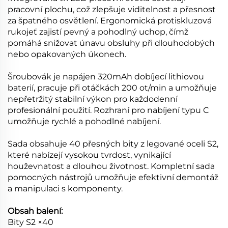
pracovní plochu, což zlepšuje viditelnost a přesnost
za špatného osvětlení. Ergonomická protiskluzová
rukojeť zajistí pevný a pohodlný uchop, čímž
pomáhá snižovat únavu obsluhy při dlouhodobých
nebo opakovaných úkonech.
Šroubovák je napájen 320mAh dobíjecí lithiovou
baterií, pracuje při otáčkách 200 ot/min a umožňuje
nepřetržitý stabilní výkon pro každodenní
profesionální použití. Rozhraní pro nabíjení typu C
umožňuje rychlé a pohodlné nabíjení.
Sada obsahuje 40 přesných bity z legované oceli S2,
které nabízejí vysokou tvrdost, vynikající
houževnatost a dlouhou životnost. Kompletní sada
pomocných nástrojů umožňuje efektivní demontáž
a manipulaci s komponenty.
Obsah balení:
Bity S2 ×40