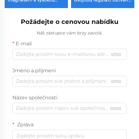
tvrdostí pro elektrické
momentu
nářadí
Požádejte o cenovou nabídku
Náš zástupce vám brzy zavolá.
E-mail
0/100
Jméno a příjmení
0/100
Název společnosti
0/200
Zpráva