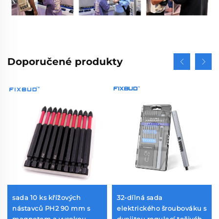
Doporučené produkty
sada 10 ks křížových
32-dílná sada
nástavců PH2 90 mm s
elektrického šroubováku s
magnetem a vysokou
dvojitou regulací točivého