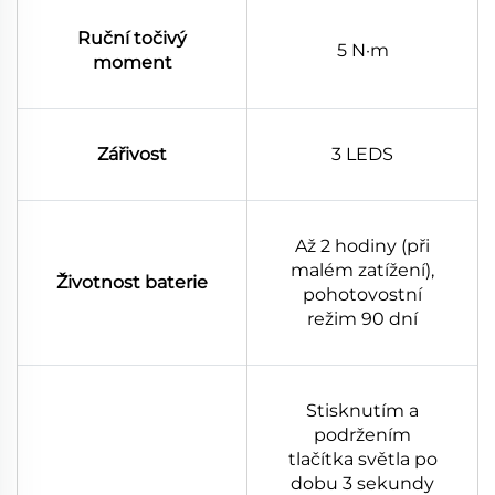
Ruční točivý
5 N·m
moment
Zářivost
3 LEDS
Až 2 hodiny (při
malém zatížení),
Životnost baterie
pohotovostní
režim 90 dní
Stisknutím a
podržením
tlačítka světla po
dobu 3 sekundy