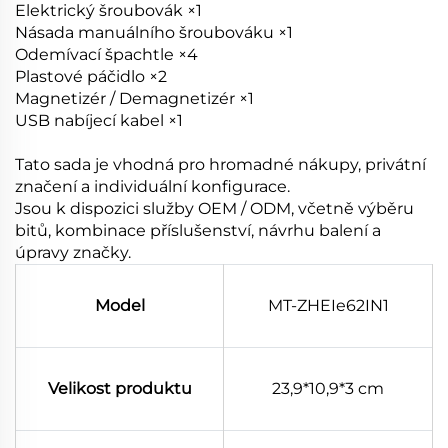
Elektrický šroubovák ×1
Násada manuálního šroubováku ×1
Odemívací špachtle ×4
Plastové páčidlo ×2
Magnetizér / Demagnetizér ×1
USB nabíjecí kabel ×1
Tato sada je vhodná pro hromadné nákupy, privátní
značení a individuální konfigurace.
Jsou k dispozici služby OEM / ODM, včetně výběru
bitů, kombinace příslušenství, návrhu balení a
úpravy značky.
Model
MT-ZHEIe62IN1
Velikost produktu
23,9*10,9*3 cm