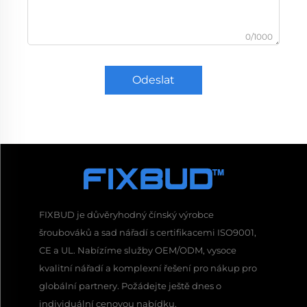
0/1000
Odeslat
FIXBUD je důvěryhodný čínský výrobce
šroubováků a sad nářadí s certifikacemi ISO9001,
CE a UL. Nabízíme služby OEM/ODM, vysoce
kvalitní nářadí a komplexní řešení pro nákup pro
globální partnery. Požádejte ještě dnes o
individuální cenovou nabídku.