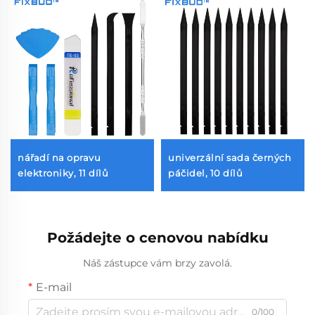
nářadí na opravu
univerzální sada černých
elektroniky, 11 dílů
páčidel, 10 dílů
Požádejte o cenovou nabídku
Náš zástupce vám brzy zavolá.
E-mail
0/100