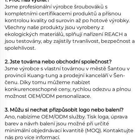
Jsme profesionální výrobce šroubováků s
kompletními certifikacemi produktů a přísnou
kontrolou kvality od surovin až po hotové výrobky.
Všechny naše produkty jsou vyrobeny z
ekologických materiálů, splňují nařízení REACH a
jsou testovány, aby zajistily trvanlivost, bezpečnost a
spolehlivost.
2. Jste továrna nebo obchodní společnost?
Jsme výrobce s vlastní továrnou v městě Šantou v
provincii Kuang-tung a prodejní kanceláří v Šen-
čenu. Díky tomu můžeme nabízet
konkurenceschopné ceny, rychlou odezvu a plnou
možnost OEM/ODM personalizace.
3. Můžu si nechat přizpůsobit logo nebo balení?
Ano, nabízíme OEM/ODM služby. Tisk loga, úprava
barev a návrh balení jsou možné při určité
minimální objednávací kvantitě (MOQ). Kontaktujte
nás pro více informací.