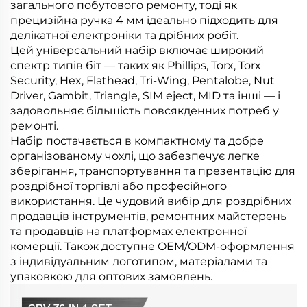
загального побутового ремонту, тоді як
прецизійна ручка 4 мм ідеально підходить для
делікатної електроніки та дрібних робіт.
Цей універсальний набір включає широкий
спектр типів біт — таких як Phillips, Torx, Torx
Security, Hex, Flathead, Tri-Wing, Pentalobe, Nut
Driver, Gambit, Triangle, SIM eject, MID та інші — і
задовольняє більшість повсякденних потреб у
ремонті.
Набір постачається в компактному та добре
організованому чохлі, що забезпечує легке
зберігання, транспортування та презентацію для
роздрібної торгівлі або професійного
використання. Це чудовий вибір для роздрібних
продавців інструментів, ремонтних майстерень
та продавців на платформах електронної
комерції. Також доступне OEM/ODM-оформлення
з індивідуальним логотипом, матеріалами та
упаковкою для оптових замовлень.