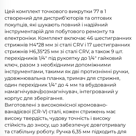
Цей комплект точкового викрутки 77 в 1
створений для дистриб'юторів та оптових
покупців, які шукають повний і надійний
інструментарій для побутового ремонту та
електроніки. Комплект включає 46 шестигранних
стрижнів H4*28 мм зі сталі CRV і 17 шестигранних
стрижнів H6,35*25 мм зі сталі CRV, а також 9 шт.
перехідників 1/4" під рукоятку до 1/4" гайковий
ключ, разом з необхідними допоміжними
інструментами, такими як дві протизнімні ручки,
удовжнювальна планка, тримач для стрижня,
один перехідник 1/4" до 4 мм та вбудований
намагнічувач/розмагнічувач, інтегрований у
корпус для зберігання.
Виготовлені з високоякісної хромовано-
ванадієвої (CR-V) сталі, кожен стрижень має
високу твердість, чудову точність і високу
стійкість до зносу, що забезпечує довготривалу
та стабільну роботу. Ручка 6,35 мм підходить для