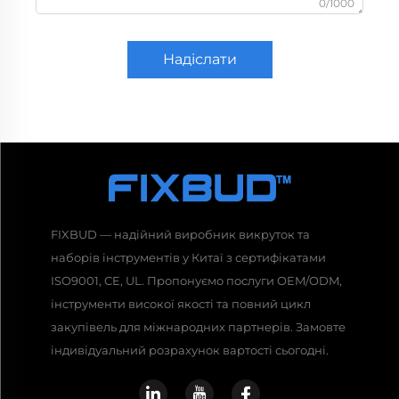
0/1000
Надіслати
FIXBUD — надійний виробник викруток та
наборів інструментів у Китаї з сертифікатами
ISO9001, CE, UL. Пропонуємо послуги OEM/ODM,
інструменти високої якості та повний цикл
закупівель для міжнародних партнерів. Замовте
індивідуальний розрахунок вартості сьогодні.