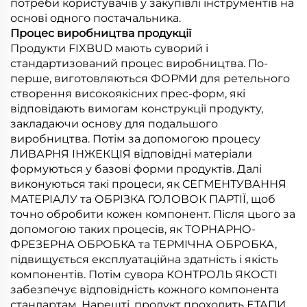
потреби користувачів у закупівлі інструментів на
основі одного постачальника.
Процес виробництва продукції
Продукти FIXBUD мають суворий і
стандартизований процес виробництва. По-
перше, виготовляються ФОРМИ для ретельного
створення високоякісних прес-форм, які
відповідають вимогам конструкції продукту,
закладаючи основу для подальшого
виробництва. Потім за допомогою процесу
ЛИВАРНЯ ІНЖЕКЦІЯ відповідні матеріали
формуються у базові форми продуктів. Далі
виконуються такі процеси, як СЕГМЕНТУВАННЯ
МАТЕРІАЛУ та ОБРІЗКА ГОЛОВОК ПАРТІЇ, щоб
точно обробити кожен компонент. Після цього за
допомогою таких процесів, як ТОРНАРНО-
ФРЕЗЕРНА ОБРОБКА та ТЕРМІЧНА ОБРОБКА,
підвищується експлуатаційна здатність і якість
компонентів. Потім сувора КОНТРОЛЬ ЯКОСТІ
забезпечує відповідність кожного компонента
стандартам. Нарешті, продукт проходить ЕТАПИ