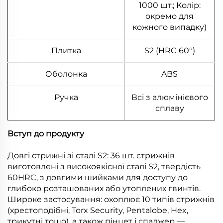
1000 шт.; Колір:
окремо для
кожного випадку)
Плитка
S2 (HRC 60°)
Оболонка
ABS
Ручка
Всі з алюмінієвого
сплаву
Вступ до продукту
Довгі стрижні зі сталі S2: 36 шт. стрижнів
виготовлені з високоякісної сталі S2, твердість
60HRC, з довгими шийками для доступу до
глибоко розташованих або утоплених гвинтів.
Широке застосування: охоплює 10 типів стрижнів
(хрестоподібні, Torx Security, Pentalobe, Hex,
трикутні тощо), а також пінцет і спаджер —