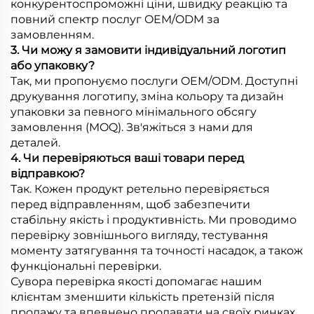
конкурентоспроможні ціни, швидку реакцію та
повний спектр послуг OEM/ODM за
замовленням.
3. Чи можу я замовити індивідуальний логотип
або упаковку?
Так, ми пропонуємо послуги OEM/ODM. Доступні
друкування логотипу, зміна кольору та дизайн
упаковки за певного мінімального обсягу
замовлення (MOQ). Зв'яжіться з нами для
деталей.
4. Чи перевіряються ваші товари перед
відправкою?
Так. Кожен продукт ретельно перевіряється
перед відправленням, щоб забезпечити
стабільну якість і продуктивність. Ми проводимо
перевірку зовнішнього вигляду, тестування
моменту затягування та точності насадок, а також
функціональні перевірки.
Сувора перевірка якості допомагає нашим
клієнтам зменшити кількість претензій після
продажу та впевнено продавати на своїх ринках.