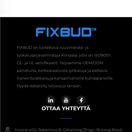
FIXBUD on luotettava ruuvimeistä- ja
työkalusarjavalmistaja Kiinassa, jolla on ISO9001-,
CE- ja UL-sertifikaatit. Tarjoamme OEM/ODM-
palveluita, korkealaatuisia työkaluja ja kattavia
hankintaratkaisuja kansainvälisille kumppaneille.
Pyydä räätälöity tarjous jo tänään.
OTTAA YHTEYTTÄ
Huone 402, Rakennus B, Getailong Zhigu, Bulong Road,