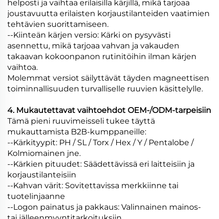
helposti ja vaihtaa erilaisilla kärjillä, mikä tarjoaa
joustavuutta erilaisten korjaustilanteiden vaatimien
tehtävien suorittamiseen.
--Kiinteän kärjen versio: Kärki on pysyvästi
asennettu, mikä tarjoaa vahvan ja vakauden
takaavan kokoonpanon rutinitöihin ilman kärjen
vaihtoa.
Molemmat versiot säilyttävät täyden magneettisen
toiminnallisuuden turvalliselle ruuvien käsittelylle.
4. Mukautettavat vaihtoehdot OEM-/ODM-tarpeisiin
Tämä pieni ruuvimeisseli tukee täyttä
mukauttamista B2B-kumppaneille:
--Kärkityypit: PH / SL / Torx / Hex / Y / Pentalobe /
Kolmiomainen jne.
--Kärkien pituudet: Säädettävissä eri laitteisiin ja
korjaustilanteisiin
--Kahvan värit: Sovitettavissa merkkiinne tai
tuotelinjaanne
--Logon painatus ja pakkaus: Valinnainen mainos-
tai jälleenmyyntitarkoituksiin