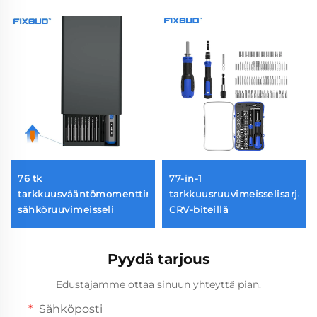
76 tk
77-in-1
a
tarkkuusvääntömomenttinen
tarkkuusruuvimeisselisarja
sähköruuvimeisseli
CRV-biteillä
Pyydä tarjous
Edustajamme ottaa sinuun yhteyttä pian.
Sähköposti