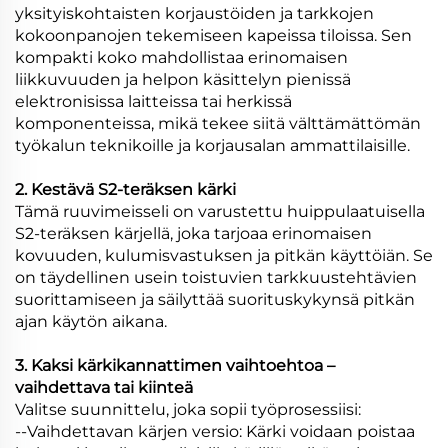
yksityiskohtaisten korjaustöiden ja tarkkojen
kokoonpanojen tekemiseen kapeissa tiloissa. Sen
kompakti koko mahdollistaa erinomaisen
liikkuvuuden ja helpon käsittelyn pienissä
elektronisissa laitteissa tai herkissä
komponenteissa, mikä tekee siitä välttämättömän
työkalun teknikoille ja korjausalan ammattilaisille.
2. Kestävä S2-teräksen kärki
Tämä ruuvimeisseli on varustettu huippulaatuisella
S2-teräksen kärjellä, joka tarjoaa erinomaisen
kovuuden, kulumisvastuksen ja pitkän käyttöiän. Se
on täydellinen usein toistuvien tarkkuustehtävien
suorittamiseen ja säilyttää suorituskykynsä pitkän
ajan käytön aikana.
3. Kaksi kärkikannattimen vaihtoehtoa –
vaihdettava tai kiinteä
Valitse suunnittelu, joka sopii työprosessiisi:
--Vaihdettavan kärjen versio: Kärki voidaan poistaa