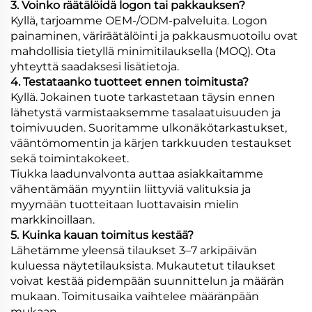
3. Voinko räätälöidä logon tai pakkauksen?
Kyllä, tarjoamme OEM-/ODM-palveluita. Logon
painaminen, väriräätälöinti ja pakkausmuotoilu ovat
mahdollisia tietyllä minimitilauksella (MOQ). Ota
yhteyttä saadaksesi lisätietoja.
4. Testataanko tuotteet ennen toimitusta?
Kyllä. Jokainen tuote tarkastetaan täysin ennen
lähetystä varmistaaksemme tasalaatuisuuden ja
toimivuuden. Suoritamme ulkonäkötarkastukset,
vääntömomentin ja kärjen tarkkuuden testaukset
sekä toimintakokeet.
Tiukka laadunvalvonta auttaa asiakkaitamme
vähentämään myyntiin liittyviä valituksia ja
myymään tuotteitaan luottavaisin mielin
markkinoillaan.
5. Kuinka kauan toimitus kestää?
Lähetämme yleensä tilaukset 3–7 arkipäivän
kuluessa näytetilauksista. Mukautetut tilaukset
voivat kestää pidempään suunnittelun ja määrän
mukaan. Toimitusaika vaihtelee määränpään
mukaan.