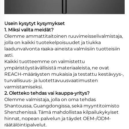
Usein kysytyt kysymykset
1. Miksi valita meidät?
Olemme ammattitaitoinen ruuvimeisselivalmistaja,
jolla on kaikki tuotekelpoisuudet ja tiukka
laadunvalvonta raaka-aineista valmiisiin tuotteisiin
asti.
Kaikki tuotteemme on valmistettu
ympäristöystävällisistä materiaaleista, ne ovat
REACH-määräysten mukaisia ja testattu kestävyys-,
turvallisuus- ja luotettavuusvaatimusten
varmistamiseksi.
2. Oletteko tehdas vai kauppa-yritys?
Olemme valmistaja, jolla on oma tehdas
Shantoussa, Guangdongissa, sekä myyntitoimisto
Shenzhenissä. Tämä mahdollistaa kilpailukykyiset
hinnat, nopean palvelun ja täydet OEM-/ODM-
räätälöintipalvelut.